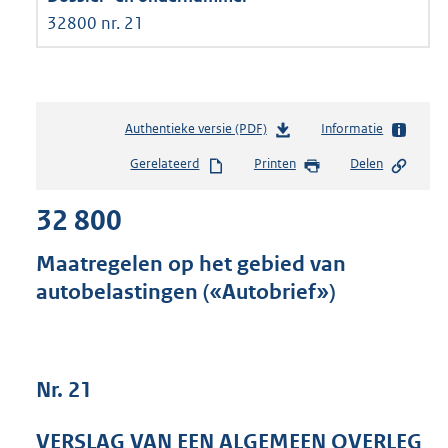
32800 nr. 21
Authentieke versie (PDF)
b
Informatie
e
Gerelateerd
Printen
Delen
s
t
32 800
a
n
d
Maatregelen op het gebied van
s
autobelastingen («Autobrief»)
g
r
o
o
t
Nr. 21
t
e
VERSLAG VAN EEN ALGEMEEN OVERLEG
: