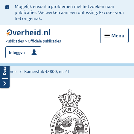
Ter
Mogelijk ervaart u problemen met het zoeken naar
informatie:
publicaties. We werken aan een oplossing. Excuses voor
het ongemak.
Menu
U
Publicaties
Officiële publicaties
bent
Inloggen
nu
hier:
Home
Kamerstuk 32800, nr. 21