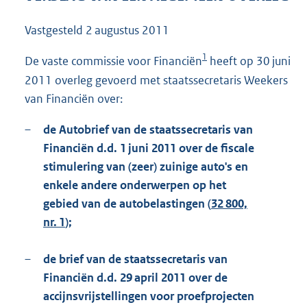
1
4
Vastgesteld
2 augustus 2011
1
K
1
De vaste commissie voor Financiën
heeft op 30 juni
b
2011 overleg gevoerd met staatssecretaris Weekers
van Financiën over:
–
de Autobrief van de staatssecretaris van
Financiën d.d. 1 juni 2011 over de fiscale
stimulering van (zeer) zuinige auto's en
enkele andere onderwerpen op het
gebied van de autobelastingen (
32 800,
nr. 1
);
–
de brief van de staatssecretaris van
Financiën d.d. 29 april 2011 over de
accijnsvrijstellingen voor proefprojecten