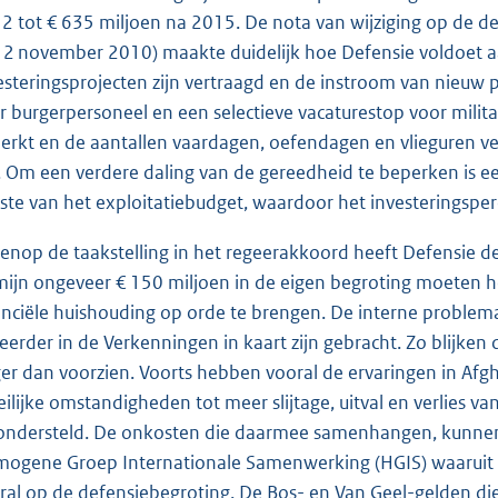
2 tot € 635 miljoen na 2015. De nota van wijziging op de 
 2 november 2010) maakte duidelijk hoe Defensie voldoet aa
esteringsprojecten zijn vertraagd en de instroom van nieuw
r burgerpersoneel en een selectieve vacaturestop voor milita
erkt en de aantallen vaardagen, oefendagen en vlieguren 
n. Om een verdere daling van de gereedheid te beperken is 
ste van het exploitatiebudget, waardoor het investeringsperce
enop de taakstelling in het regeerakkoord heeft Defensie 
mijn ongeveer € 150 miljoen in de eigen begroting moeten 
anciële huishouding op orde te brengen. De interne problema
 eerder in de Verkenningen in kaart zijn gebracht. Zo blijke
er dan voorzien. Voorts hebben vooral de ervaringen in Afgh
ilijke omstandigheden tot meer slijtage, uitval en verlies van 
ondersteld. De onkosten die daarmee samenhangen, kunnen s
ogene Groep Internationale Samenwerking (HGIS) waaruit c
ral op de defensiebegroting. De Bos- en Van Geel-gelden die