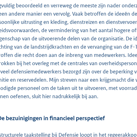
gvuldig beoordeeld en verreweg de meeste zijn nader onderz
een andere manier een vervolg. Vaak betroffen de ideeën de d
soonlijke uitrusting en kleding, dienstreizen en dienstvervoer 
eidsvoorwaarden, de vermindering van het aantal hogere off
genschap van de uitvoerende delen van de organisatie. De i
ichting van de landstrijdkrachten en de vervanging van de F
roffen die recht doen aan de inbreng van medewerkers. Ide
rokken bij het overleg met de centrales van overheidspersone
 veel defensiemedewerkers bezorgd zijn over de beperking va
itie en reservedelen. Mijn streven naar een krijgsmacht die w
odigde personeel om de taken uit te uitvoeren, met voorrad
nen oefenen, sluit hier nadrukkelijk bij aan.
De bezuinigingen in financieel perspectief
structurele taakstelling bij Defensie loopt in het regeerakk