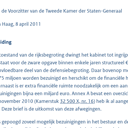
o
o
 de Voorzitter van de Tweede Kamer der Staten-Generaal
t
 Haag, 8 april 2011
t
e
:
eiding
2
toestand van de rijksbegroting dwingt het kabinet tot ingrij
6
staat voor de zware opgave binnen enkele jaren structureel 
3
nvloedbare deel van de defensiebegroting. Daar bovenop m
K
75 miljoen worden bezuinigd en herschikt om de financiële 
b
rnaast is er extra financiële ruimte noodzakelijk om een aan
uinigingen bijna een miljard euro. Annex A bevat een overzic
november 2010 (Kamerstuk
32 500 X, nr. 16
) heb ik al aan
n. Deze brief is de uitkomst van deze afwegingen.
is gepoogd zoveel mogelijk bezuinigingen in het bestuur en de