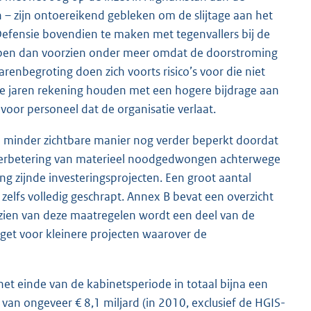
 – zijn ontoereikend gebleken om de slijtage aan het
t Defensie bovendien te maken met tegenvallers bij de
iepen dan voorzien onder meer omdat de doorstroming
enbegroting doen zich voorts risico’s voor die niet
jaren rekening houden met een hogere bijdrage aan
oor personeel dat de organisatie verlaat.
n minder zichtbare manier nog verder beperkt doordat
 verbetering van materieel noodgedwongen achterwege
ing zijnde investeringsprojecten. Een groot aantal
zelfs volledig geschrapt. Annex B bevat een overzicht
ezien van deze maatregelen wordt een deel van de
get voor kleinere projecten waarover de
et einde van de kabinetsperiode in totaal bijna een
ng van ongeveer € 8,1 miljard (in 2010, exclusief de HGIS-