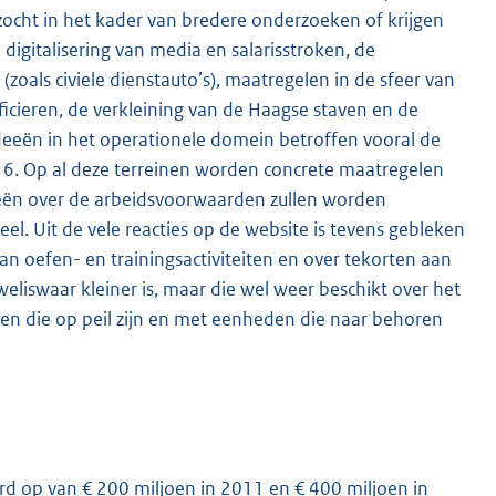
ocht in het kader van bredere onderzoeken of krijgen
igitalisering van media en salarisstroken, de
(zoals civiele dienstauto’s), maatregelen in de sfeer van
icieren, de verkleining van de Haagse staven en de
deeën in het operationele domein betroffen vooral de
-16. Op al deze terreinen worden concrete maatregelen
eën over de arbeidsvoorwaarden zullen worden
el. Uit de vele reacties op de website is tevens gebleken
n oefen- en trainingsactiviteiten en over tekorten aan
eliswaar kleiner is, maar die wel weer beschikt over het
en die op peil zijn en met eenheden die naar behoren
oord op van € 200 miljoen in 2011 en € 400 miljoen in