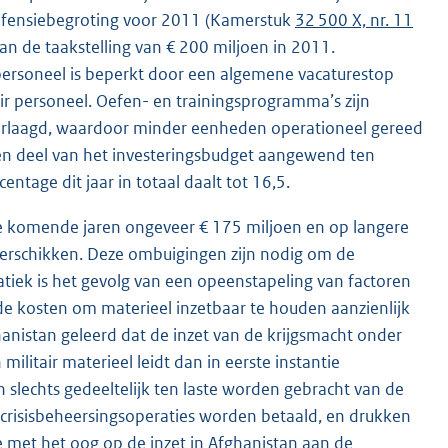
defensiebegroting voor 2011 (Kamerstuk
32 500 X, nr. 11
n de taakstelling van € 200 miljoen in 2011.
 personeel is beperkt door een algemene vacaturestop
ir personeel. Oefen- en trainingsprogramma’s zijn
verlaagd, waardoor minder eenheden operationeel gereed
een deel van het investeringsbudget aangewend ten
ntage dit jaar in totaal daalt tot 16,5.
de komende jaren ongeveer € 175 miljoen en op langere
herschikken. Deze ombuigingen zijn nodig om de
tiek is het gevolg van een opeenstapeling van factoren
n de kosten om materieel inzetbaar te houden aanzienlijk
anistan geleerd dat de inzet van de krijgsmacht onder
militair materieel leidt dan in eerste instantie
lechts gedeeltelijk ten laste worden gebracht van de
risisbeheersingsoperaties worden betaald, en drukken
 met het oog op de inzet in Afghanistan aan de