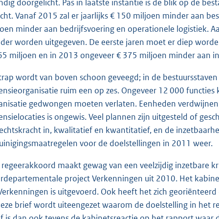
ndig doorgelicht. Pas in laatste instantie is de blik op de b
icht. Vanaf 2015 zal er jaarlijks € 150 miljoen minder aan b
joen minder aan bedrijfsvoering en operationele logistiek. A
der worden uitgegeven. De eerste jaren moet er diep worde
65 miljoen en in 2013 ongeveer € 375 miljoen minder aan i
trap wordt van boven schoon geveegd; in de bestuursstaven ko
ensieorganisatie ruim een op zes. Ongeveer 12 000 functies
anisatie gedwongen moeten verlaten. Eenheden verdwijnen,
ensielocaties is ongewis. Veel plannen zijn uitgesteld of ges
echtskracht in, kwalitatief en kwantitatief, en de inzetbaar
uinigingsmaatregelen voor de doelstellingen in 2011 weer.
 regeerakkoord maakt gewag van een veelzijdig inzetbare kr
erdepartementale project Verkenningen uit 2010. Het kabinet
Verkenningen is uitgevoerd. Ook heeft het zich georiënteerd 
deze brief wordt uiteengezet waarom de doelstelling in het 
ef is dan ook tevens de kabinetsreactie op het rapport waar