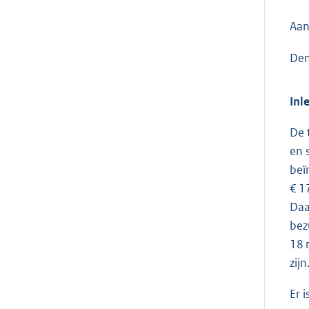
Aan
Den
Inl
De 
en 
beï
€ 1
Daa
bez
18 
zij
Er 