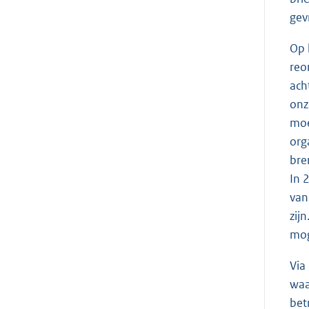
gev
Op 
reo
ach
onz
moe
org
bre
In 
van
zij
mog
Via
waa
bet