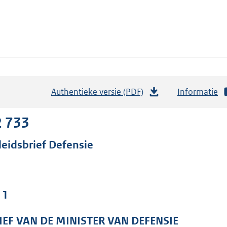
Authentieke versie (PDF)
b
Informatie
e
s
2 733
t
leidsbrief Defensie
a
n
d
s
 1
g
r
IEF VAN DE MINISTER VAN DEFENSIE