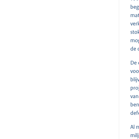
beg
mat
ver
sto
mog
de 
De 
voo
bli
pro
van
ben
def
Al 
mil