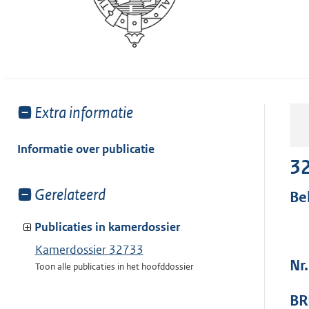
Toon
Extra informatie
meer
van:
Informatie over publicatie
3
Toon
Gerelateerd
Be
meer
van:
Publicaties in kamerdossier
Kamerdossier 32733
Nr.
Toon alle publicaties in het hoofddossier
BR