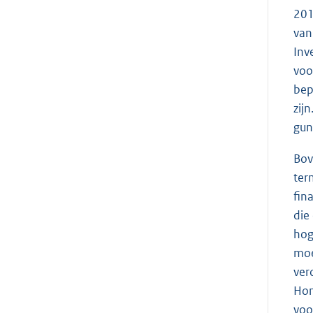
201
van
Inv
voo
bep
zij
gun
Bov
ter
fin
die
hog
moe
ver
Hom
voo