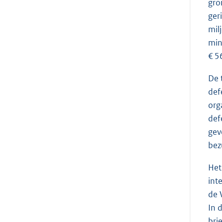
gro
ger
mil
min
€ 5
De 
def
org
def
gev
bez
Het
int
de 
In 
bri