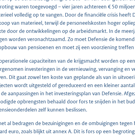
roting waren toegevoegd – vier jaren achtereen € 50 miljoen
erieel volledig op te vangen. Door de financiële crisis heef
koop van materieel, terwijl de personeelskosten hoger opl
kte door de ontwikkelingen op de arbeidsmarkt. In de meerjar
en worden veronachtzaamd. Zo moet Defensie de komende 
opbouw van pensioenen en moet zij een voorziening treffen v
operationele capaciteiten van de krijgsmacht worden op ee
rgenomen investeringen in de vernieuwing, vervanging en
jven. Dit gaat zowel ten koste van geplande als van in uitvoer
jecten wordt uitgesteld of gereduceerd en een kleiner aantal 
 de aanpassingen in het investeringsplan van Defensie. Afg
odigde opbrengsten behaald door fors te snijden in het bud
ensieonderdelen zelf kunnen beslissen.
met al bedragen de bezuinigingen en de ombuigingen tegen h
jard euro, zoals blijkt uit annex A. Dit is fors op een begroti