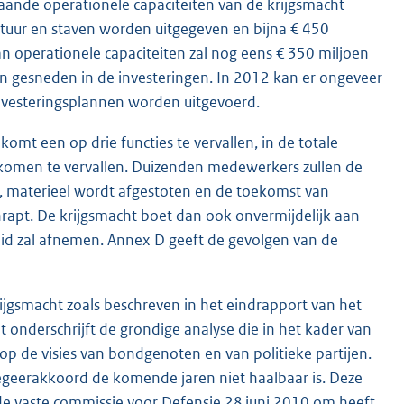
estaande operationele capaciteiten van de krijgsmacht
estuur en staven worden uitgegeven en bijna € 450
an operationele capaciteiten zal nog eens € 350 miljoen
n gesneden in de investeringen. In 2012 kan er ongeveer
nvesteringsplannen worden uitgevoerd.
mt een op drie functies te vervallen, in de totale
 komen te vervallen. Duizenden medewerkers zullen de
 materieel wordt afgestoten en de toekomst van
chrapt. De krijgsmacht boet dan ook onvermijdelijk aan
heid zal afnemen. Annex D geeft de gevolgen van de
ijgsmacht zoals beschreven in het eindrapport van het
 onderschrijft de grondige analyse die in het kader van
op de visies van bondgenoten en van politieke partijen.
regeerakkoord de komende jaren niet haalbaar is. Deze
 de vaste commissie voor Defensie 28 juni 2010 om heeft