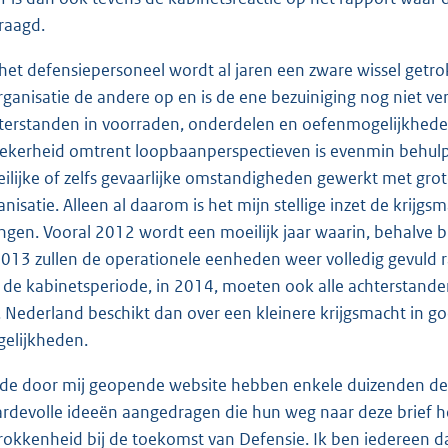
raagd.
het defensiepersoneel wordt al jaren een zware wissel getrok
rganisatie de andere op en is de ene bezuiniging nog niet v
terstanden in voorraden, onderdelen en oefenmogelijkhed
ekerheid omtrent loopbaanperspectieven is evenmin behul
ilijke of zelfs gevaarlijke omstandigheden gewerkt met grote
anisatie. Alleen al daarom is het mijn stellige inzet de krij
ngen. Vooral 2012 wordt een moeilijk jaar waarin, behalve bi
2013 zullen de operationele eenheden weer volledig gevuld 
 de kabinetsperiode, in 2014, moeten ook alle achterstand
n. Nederland beschikt dan over een kleinere krijgsmacht in g
elijkheden.
 de door mij geopende website hebben enkele duizenden defe
rdevolle ideeën aangedragen die hun weg naar deze brief h
rokkenheid bij de toekomst van Defensie. Ik ben iedereen daa