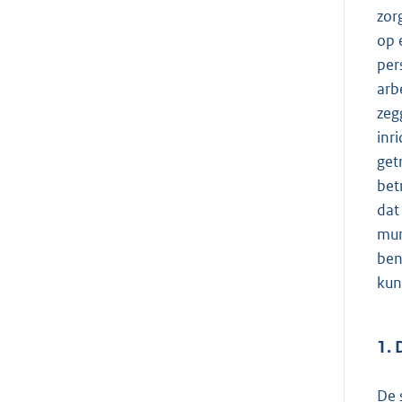
zor
op 
per
arb
zeg
inr
get
bet
dat
mun
ben
kun
1. 
De 