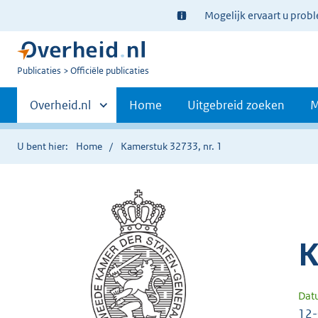
Ter
Mogelijk ervaart u prob
informatie:
U
Publicaties
Officiële publicaties
bent
Primaire
nu
Andere
Overheid.nl
Home
Uitgebreid zoeken
M
hier:
sites
navigatie
binnen
U bent hier:
Home
Kamerstuk 32733, nr. 1
K
Dat
12