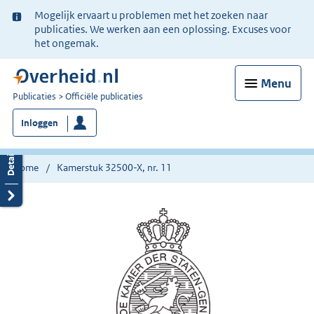
Ter
Mogelijk ervaart u problemen met het zoeken naar
informatie:
publicaties. We werken aan een oplossing. Excuses voor
het ongemak.
Menu
U
Publicaties
Officiële publicaties
bent
Inloggen
nu
hier:
Home
Kamerstuk 32500-X, nr. 11