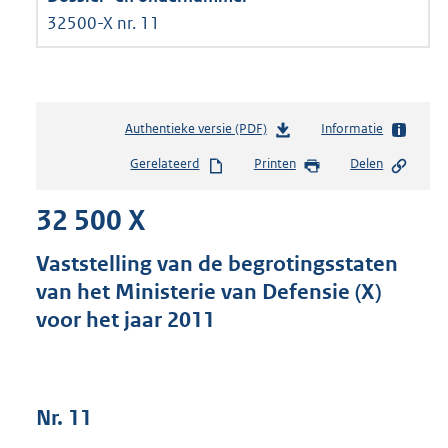
32500-X nr. 11
Authentieke versie (PDF)
b
Informatie
e
Gerelateerd
Printen
Delen
s
t
32 500 X
a
n
d
Vaststelling van de begrotingsstaten
s
van het Ministerie van Defensie (X)
g
voor het jaar 2011
r
o
o
t
t
Nr. 11
e
: