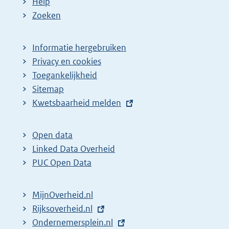
Help
Zoeken
Informatie hergebruiken
Privacy en cookies
Toegankelijkheid
Sitemap
E
Kwetsbaarheid melden
x
t
Open data
e
Linked Data Overheid
r
PUC Open Data
n
e
MijnOverheid.nl
l
E
Rijksoverheid.nl
i
x
E
Ondernemersplein.nl
n