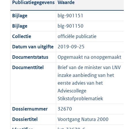
Publicatiegegevens
Waarde
a
t
t
a
c
i
:
e
t
t
n
a
i
t
a
c
3
:
e
t
Bijlage
blg-901151
d
n
e
i
t
a
6
7
:
e
Bijlage
blg-901150
s
d
i
e
i
t
K
K
2
:
g
s
Collectie
officiële publicatie
n
i
e
i
b
b
K
2
r
g
f
n
i
e
b
K
Datum van uitgifte
2019-09-25
o
r
o
f
n
i
b
Documentstatus
Opgemaakt na onopgemaakt
o
o
r
o
f
n
t
o
Documenttitel
Brief van de minister van LNV
m
r
o
f
t
t
inzake aanbieding van het
a
m
r
o
e
t
eerste advies van het
a
a
m
r
:
e
Adviescollege
t
a
a
m
2
:
Stikstofproblematiek
t
a
a
K
2
t
a
Dossiernummer
32670
b
K
t
Dossiertitel
Voortgang Natura 2000
b