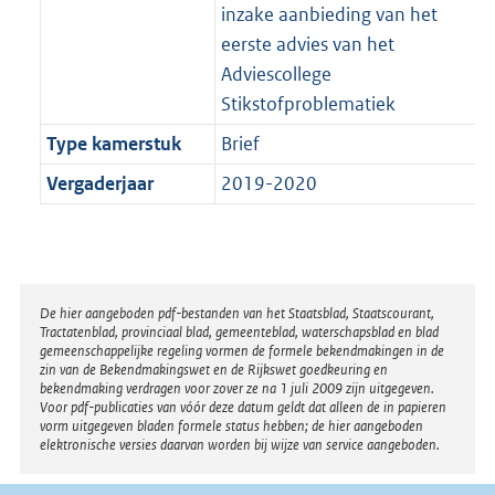
inzake aanbieding van het
eerste advies van het
Adviescollege
Stikstofproblematiek
Type kamerstuk
Brief
Vergaderjaar
2019-2020
Disclaimer
De hier aangeboden pdf-bestanden van het Staatsblad, Staatscourant,
Tractatenblad, provinciaal blad, gemeenteblad, waterschapsblad en blad
gemeenschappelijke regeling vormen de formele bekendmakingen in de
zin van de Bekendmakingswet en de Rijkswet goedkeuring en
bekendmaking verdragen voor zover ze na 1 juli 2009 zijn uitgegeven.
Voor pdf-publicaties van vóór deze datum geldt dat alleen de in papieren
vorm uitgegeven bladen formele status hebben; de hier aangeboden
elektronische versies daarvan worden bij wijze van service aangeboden.