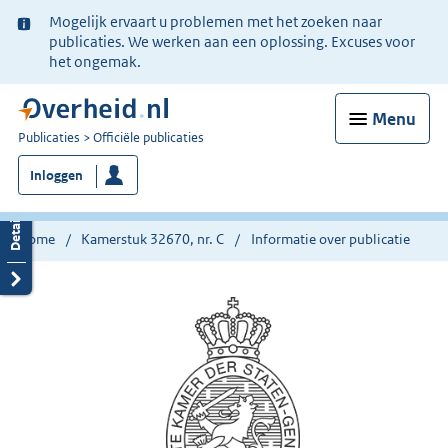
Ter
Mogelijk ervaart u problemen met het zoeken naar
informatie:
publicaties. We werken aan een oplossing. Excuses voor
het ongemak.
Menu
U
Publicaties
Officiële publicaties
bent
Inloggen
nu
hier:
Home
Kamerstuk 32670, nr. C
Informatie over publicatie