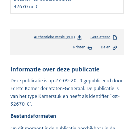
32670 nr. C
Authentieke versie (PDF)
b
Gerelateerd
e
Printen
Delen
s
t
a
n
Informatie over deze publicatie
d
s
Deze publicatie is op 27-09-2019 gepubliceerd door
g
Eerste Kamer der Staten-Generaal. De publicatie is
r
van het type Kamerstuk en heeft als identifier "kst-
o
32670-C".
o
t
Bestandsformaten
t
e
Op dit moment is de publicatie beschikbaar in de
: