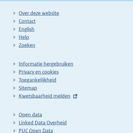
Over deze website
Contact
English
Help
Zoeken
Informatie hergebruiken
Privacy en cookies
Toegankelijkheid
Sitemap
E
Kwetsbaarheid melden
x
t
Open data
e
Linked Data Overheid
r
PUC Open Data