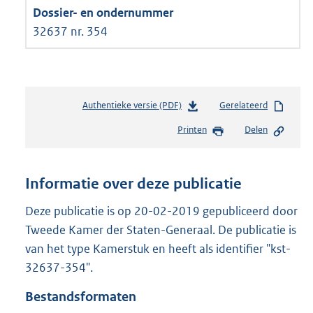
32637 nr. 354
Authentieke versie (PDF)
b
Gerelateerd
e
Printen
Delen
s
t
a
n
Informatie over deze publicatie
d
s
Deze publicatie is op 20-02-2019 gepubliceerd door
g
Tweede Kamer der Staten-Generaal. De publicatie is
r
van het type Kamerstuk en heeft als identifier "kst-
o
32637-354".
o
t
Bestandsformaten
t
e