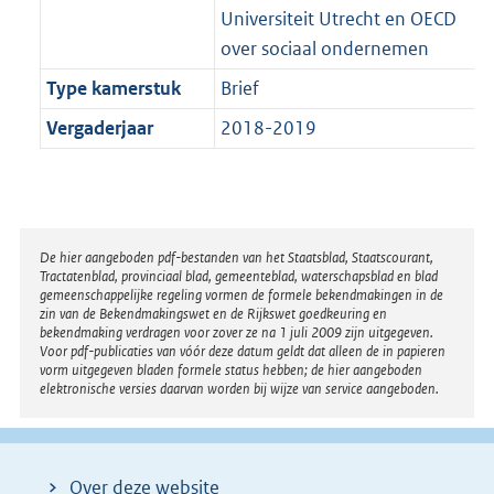
Universiteit Utrecht en OECD
over sociaal ondernemen
Type kamerstuk
Brief
Vergaderjaar
2018-2019
Disclaimer
De hier aangeboden pdf-bestanden van het Staatsblad, Staatscourant,
Tractatenblad, provinciaal blad, gemeenteblad, waterschapsblad en blad
gemeenschappelijke regeling vormen de formele bekendmakingen in de
zin van de Bekendmakingswet en de Rijkswet goedkeuring en
bekendmaking verdragen voor zover ze na 1 juli 2009 zijn uitgegeven.
Voor pdf-publicaties van vóór deze datum geldt dat alleen de in papieren
vorm uitgegeven bladen formele status hebben; de hier aangeboden
elektronische versies daarvan worden bij wijze van service aangeboden.
Over deze website