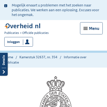
Ter
Mogelijk ervaart u problemen met het zoeken naar
informatie:
publicaties. We werken aan een oplossing. Excuses voor
het ongemak.
Menu
U
Publicaties
Officiële publicaties
bent
Inloggen
nu
hier:
Home
Kamerstuk 32637, nr. 354
Informatie over
publicatie