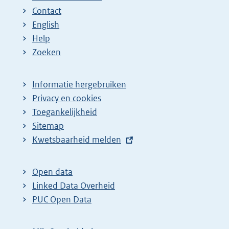
Contact
English
Help
Zoeken
Informatie hergebruiken
Privacy en cookies
Toegankelijkheid
Sitemap
E
Kwetsbaarheid melden
x
t
Open data
e
Linked Data Overheid
r
PUC Open Data
n
e