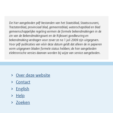
x
t
e
r
Disclaimer
De hier aangeboden pdf-bestanden van het Staatsblad, Staatscourant,
Tractatenblad, provinciaal blad, gemeenteblad, waterschapsblad en blad
n
gemeenschappelijke regeling vormen de formele bekendmakingen in de
e
zin van de Bekendmakingswet en de Rijkswet goedkeuring en
bekendmaking verdragen voor zover ze na 1 juli 2009 zijn uitgegeven.
l
Voor pdf-publicaties van vóór deze datum geldt dat alleen de in papieren
i
vorm uitgegeven bladen formele status hebben; de hier aangeboden
elektronische versies daarvan worden bij wijze van service aangeboden.
n
k
:
Over deze website
Contact
English
Help
Zoeken