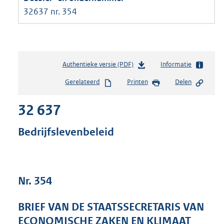
32637 nr. 354
Authentieke versie (PDF)
b
Informatie
e
Gerelateerd
Printen
Delen
s
t
32 637
a
n
d
Bedrijfslevenbeleid
s
g
r
o
Nr. 354
o
t
t
BRIEF VAN DE STAATSSECRETARIS VAN
e
ECONOMISCHE ZAKEN EN KLIMAAT
: