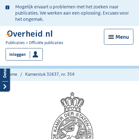
Ter
Mogelijk ervaart u problemen met het zoeken naar
informatie:
publicaties. We werken aan een oplossing. Excuses voor
het ongemak.
Menu
U
Publicaties
Officiële publicaties
bent
Inloggen
nu
hier:
Home
Kamerstuk 32637, nr. 354