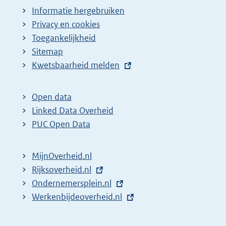
Informatie hergebruiken
Privacy en cookies
Toegankelijkheid
Sitemap
E
Kwetsbaarheid melden
x
t
Open data
e
Linked Data Overheid
r
PUC Open Data
n
e
MijnOverheid.nl
l
E
Rijksoverheid.nl
i
x
E
Ondernemersplein.nl
n
t
x
E
Werkenbijdeoverheid.nl
k
e
t
x
:
r
e
t