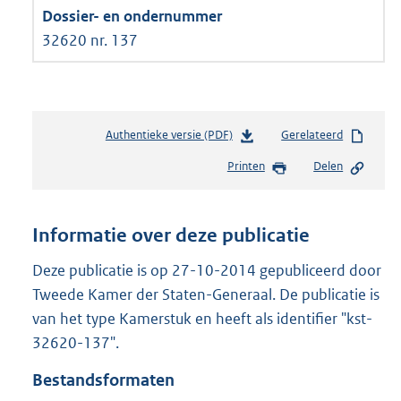
32620 nr. 137
Authentieke versie (PDF)
b
Gerelateerd
e
Printen
Delen
s
t
a
n
Informatie over deze publicatie
d
s
Deze publicatie is op 27-10-2014 gepubliceerd door
g
Tweede Kamer der Staten-Generaal. De publicatie is
r
van het type Kamerstuk en heeft als identifier "kst-
o
32620-137".
o
t
Bestandsformaten
t
e