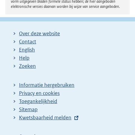
vorm uitgegeven bladen formele status hebben; de hier aangeboden
elektronische versies daarvan worden bij wijze van service aangeboden.
Over deze website
Contact
English
Help
Zoeken
Informatie hergebruiken
Privacy en cookies
Toegankelijkheid
Sitemap
E
Kwetsbaarheid melden
x
t