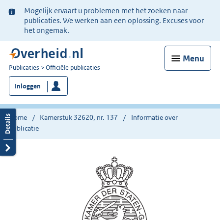
Ter
Mogelijk ervaart u problemen met het zoeken naar
informatie:
publicaties. We werken aan een oplossing. Excuses voor
het ongemak.
Menu
U
Publicaties
Officiële publicaties
bent
Inloggen
nu
hier:
Home
Kamerstuk 32620, nr. 137
Informatie over
publicatie