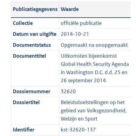
t
s
a
c
i
l
e
t
t
o
Publicatiegegevens
Waarde
a
t
t
a
c
i
:
e
t
t
n
a
i
t
a
c
3
:
e
t
Collectie
officiële publicatie
d
n
e
i
t
a
9
8
:
e
Datum van uitgifte
2014-10-21
s
d
i
e
i
t
K
K
5
:
g
s
Documentstatus
Opgemaakt na onopgemaakt
n
i
e
i
b
b
K
4
r
g
f
n
i
e
b
K
Documenttitel
Uitkomsten bijeenkomst
o
r
o
f
n
i
b
Global Health Security Agenda
o
o
r
o
f
n
in Washington D.C. d.d. 25 en
t
o
m
r
o
f
26 september 2014
t
t
a
m
r
o
Dossiernummer
32620
e
t
a
a
m
r
:
e
Dossiertitel
Beleidsdoelstellingen op het
t
a
a
m
2
:
gebied van Volksgezondheid,
t
a
a
K
2
Welzijn en Sport
t
a
b
K
t
Identifier
kst-32620-137
b