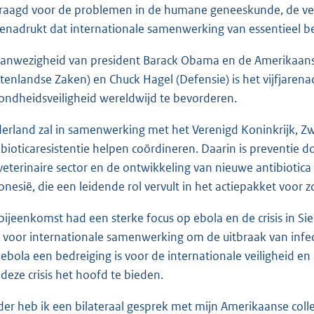
raagd voor de problemen in de humane geneeskunde, de vee
benadrukt dat internationale samenwerking van essentieel be
aanwezigheid van president Barack Obama en de Amerikaanse 
itenlandse Zaken) en Chuck Hagel (Defensie) is het vijfjaren
ondheidsveiligheid wereldwijd te bevorderen.
erland zal in samenwerking met het Verenigd Koninkrijk, Z
ibioticaresistentie helpen coördineren. Daarin is preventie d
 veterinaire sector en de ontwikkeling van nieuwe antibiotic
onesië, die een leidende rol vervult in het actiepakket voor 
bijeenkomst had een sterke focus op ebola en de crisis in Si
 voor internationale samenwerking om de uitbraak van inf
 ebola een bedreiging is voor de internationale veiligheid en 
deze crisis het hoofd te bieden.
der heb ik een bilateraal gesprek met mijn Amerikaanse colle