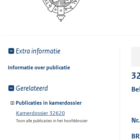
Toon
Extra informatie
meer
van:
Informatie over publicatie
3
Toon
Gerelateerd
Be
meer
van:
Publicaties in kamerdossier
Kamerdossier 32620
Nr
Toon alle publicaties in het hoofddossier
BR