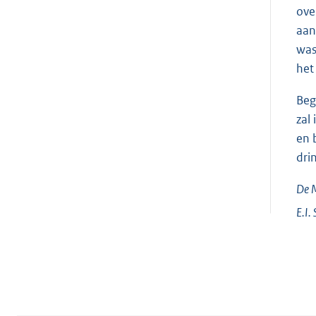
ove
aan
was
het
Beg
zal
en 
dri
De M
E.I.