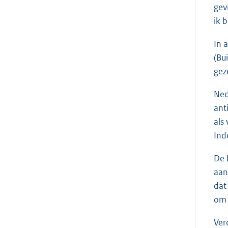
gev
ik 
In 
(Bu
gez
Ned
ant
als
Ind
De 
aan
dat
om 
Ver