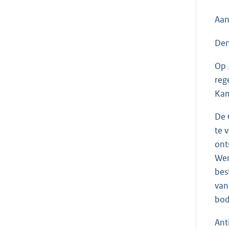
Aan
Den
Op 
reg
Kam
De 
te 
ont
Wer
bes
van
bod
Ant