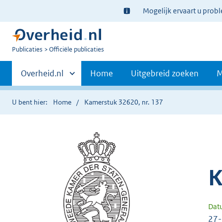
Ter
Mogelijk ervaart u prob
informatie:
U
Publicaties
Officiële publicaties
bent
Primaire
nu
Andere
Overheid.nl
Home
Uitgebreid zoeken
M
hier:
sites
navigatie
binnen
U bent hier:
Home
Kamerstuk 32620, nr. 137
K
Dat
27-