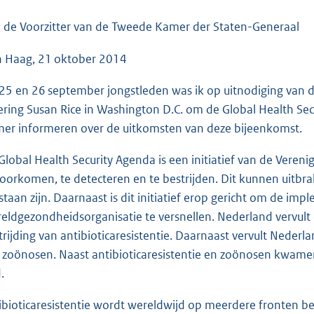
o
o
 de Voorzitter van de Tweede Kamer der Staten-Generaal
t
 Haag, 21 oktober 2014
t
e
25 en 26 september jongstleden was ik op uitnodiging van d
:
ering Susan Rice in Washington D.C. om de Global Health Secu
3
er informeren over de uitkomsten van deze bijeenkomst.
9
K
Global Health Security Agenda is een initiatief van de Veren
b
voorkomen, te detecteren en te bestrijden. Dit kunnen uitbra
staan zijn. Daarnaast is dit initiatief erop gericht om de im
eldgezondheidsorganisatie te versnellen. Nederland vervult e
trijding van antibioticaresistentie. Daarnaast vervult Neder
 zoönosen. Naast antibioticaresistentie en zoönosen kwamen 
.
ibioticaresistentie wordt wereldwijd op meerdere fronten be