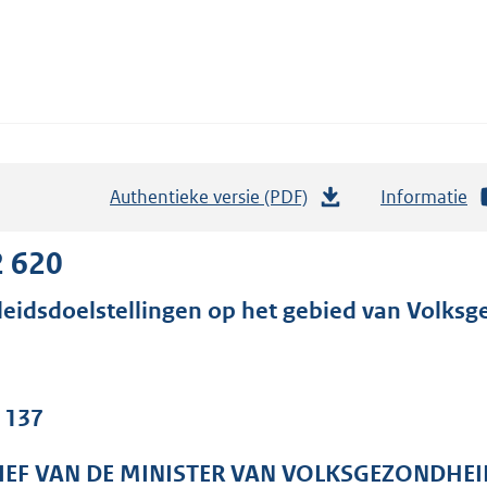
Authentieke versie (PDF)
b
Informatie
e
s
2 620
t
leidsdoelstellingen op het gebied van Volksg
a
n
d
s
. 137
g
r
IEF VAN DE MINISTER VAN VOLKSGEZONDHEI