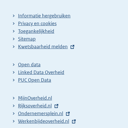
Informatie hergebruiken
Privacy en cookies
Toegankelijkheid
Sitemap
E
Kwetsbaarheid melden
x
t
Open data
e
Linked Data Overheid
r
PUC Open Data
n
e
MijnOverheid.nl
l
E
Rijksoverheid.nl
i
x
E
Ondernemersplein.nl
n
t
x
E
Werkenbijdeoverheid.nl
k