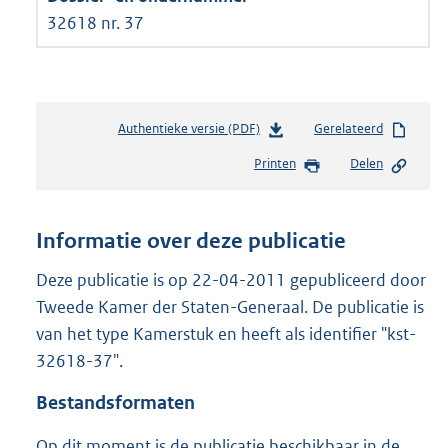
32618 nr. 37
Authentieke versie (PDF)
b
Gerelateerd
e
Printen
Delen
s
t
a
n
Informatie over deze publicatie
d
s
Deze publicatie is op 22-04-2011 gepubliceerd door
g
Tweede Kamer der Staten-Generaal. De publicatie is
r
van het type Kamerstuk en heeft als identifier "kst-
o
32618-37".
o
t
Bestandsformaten
t
e
Op dit moment is de publicatie beschikbaar in de
: