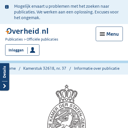
Ter
Mogelijk ervaart u problemen met het zoeken naar
informatie:
publicaties. We werken aan een oplossing. Excuses voor
het ongemak.
Menu
U
Publicaties
Officiële publicaties
bent
Inloggen
nu
hier:
Home
Kamerstuk 32618, nr. 37
Informatie over publicatie