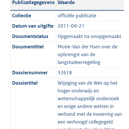
Publicatiegegevens
Waarde
a
t
t
a
c
i
:
e
t
t
n
a
i
t
a
c
3
:
e
t
Collectie
officiële publicatie
d
n
e
i
t
a
8
9
:
e
Datum van uitgifte
2011-04-21
s
d
i
e
i
t
K
K
2
:
g
s
Documentstatus
Opgemaakt na onopgemaakt
n
i
e
i
b
b
K
1
r
g
f
n
i
e
b
K
Documenttitel
Motie-Van der Ham over de
o
r
o
f
n
i
b
opbrengst van de
o
o
r
o
f
n
langstudeerregeling
t
o
m
r
o
f
Dossiernummer
32618
t
t
a
m
r
o
e
t
Dossiertitel
Wijziging van de Wet op het
a
a
m
r
:
e
hoger onderwijs en
t
a
a
m
2
:
wetenschappelijk onderzoek
t
a
a
K
2
en enige andere wetten in
t
a
b
K
verband met de invoering van
t
b
een verhoogd collegegeld