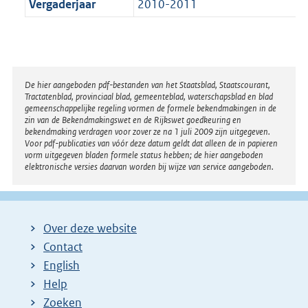
Vergaderjaar
2010-2011
Disclaimer
De hier aangeboden pdf-bestanden van het Staatsblad, Staatscourant,
Tractatenblad, provinciaal blad, gemeenteblad, waterschapsblad en blad
gemeenschappelijke regeling vormen de formele bekendmakingen in de
zin van de Bekendmakingswet en de Rijkswet goedkeuring en
bekendmaking verdragen voor zover ze na 1 juli 2009 zijn uitgegeven.
Voor pdf-publicaties van vóór deze datum geldt dat alleen de in papieren
vorm uitgegeven bladen formele status hebben; de hier aangeboden
elektronische versies daarvan worden bij wijze van service aangeboden.
Over deze website
Contact
English
Help
Zoeken