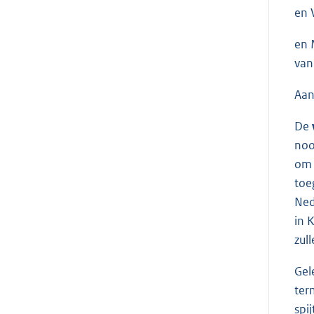
en 
en 
van
Aan
De
noo
om 
toe
Ned
in 
zul
Gel
ter
spij