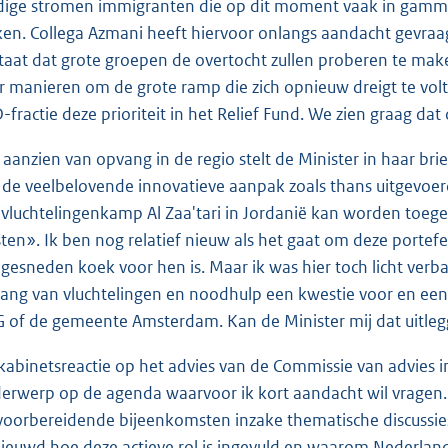
dige stromen immigranten die op dit moment vaak in gamme
ken. Collega Azmani heeft hiervoor onlangs aandacht gevra
taat dat grote groepen de overtocht zullen proberen te make
r manieren om de grote ramp die zich opnieuw dreigt te vol
-fractie deze prioriteit in het Relief Fund. We zien graag dat 
 aanzien van opvang in de regio stelt de Minister in haar br
 de veelbelovende innovatieve aanpak zoals thans uitgevo
 vluchtelingenkamp Al Zaa'tari in Jordanië kan worden toeg
ten». Ik ben nog relatief nieuw als het gaat om deze portefe
 gesneden koek voor hen is. Maar ik was hier toch licht verb
ang van vluchtelingen en noodhulp een kwestie voor en een v
 of de gemeente Amsterdam. Kan de Minister mij dat uitle
kabinetsreactie op het advies van de Commissie van advies i
erwerp op de agenda waarvoor ik kort aandacht wil vragen. Ne
voorbereidende bijeenkomsten inzake thematische discussies 
ieuwd hoe deze actieve rol is ingevuld en waarom Nederland 