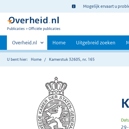
Ter
Mogelijk ervaart u prob
informatie:
U
Publicaties
Officiële publicaties
bent
Primaire
nu
Andere
Overheid.nl
Home
Uitgebreid zoeken
M
hier:
sites
navigatie
binnen
U bent hier:
Home
Kamerstuk 32605, nr. 165
K
Dat
29-