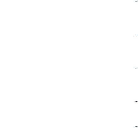
−
−
−
−
−