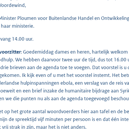
Voordewind,
Minister Ploumen voor Buitenlandse Handel en Ontwikkelin
 haar ministerie.
vang 14.00 uur.
voorzitter
: Goedemiddag dames en heren, hartelijk welkom b
dhulp. We hebben daarvoor twee uur de tijd, dus tot 16.00 uu
drie brieven aan de agenda toe te voegen. Dat voorstel is u
gekomen. Ik kijk even of u met het voorstel instemt. Het betr
erlandse hulpinspanningen ebola, een verslag van de reis va
Koeweit en een brief inzake de humanitaire bijdrage aan Syr
len we die punten nu als aan de agenda toegevoegd beschouw
et op het grote aantal woordvoerders hier aan tafel en de bep
mijn de spreektijd vijf minuten per persoon is en dat één inte
t vrij strak in zijn, maar het is niet anders.