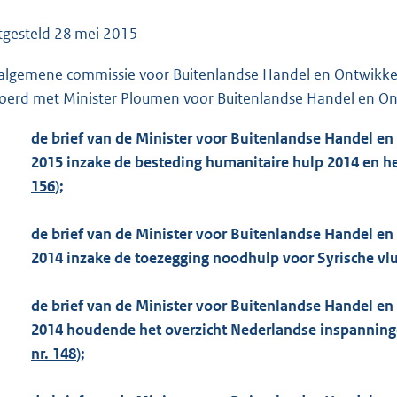
o
o
tgesteld
28 mei 2015
t
algemene commissie voor Buitenlandse Handel en Ontwikkel
t
oerd met Minister Ploumen voor Buitenlandse Handel en O
e
:
de brief van de Minister voor Buitenlandse Handel e
1
2015 inzake de besteding humanitaire hulp 2014 en h
1
156
);
3
K
de brief van de Minister voor Buitenlandse Handel e
b
2014 inzake de toezegging noodhulp voor Syrische vl
de brief van de Minister voor Buitenlandse Handel 
2014 houdende het overzicht Nederlandse inspanninge
nr. 148
);