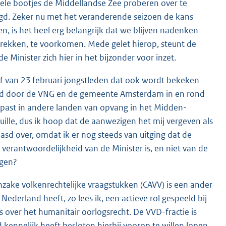
le bootjes de Middellandse Zee proberen over te
agd. Zeker nu met het veranderende seizoen de kans
n, is het heel erg belangrijk dat we blijven nadenken
trekken, te voorkomen. Mede gelet hierop, steunt de
de Minister zich hier in het bijzonder voor inzet.
ief van 23 februari jongstleden dat ook wordt bekeken
erd door de VNG en de gemeente Amsterdam in en rond
epast in andere landen van opvang in het Midden-
uille, dus ik hoop dat de aanwezigen het mij vergeven als
aasd over, omdat ik er nog steeds van uitging dat de
erantwoordelijkheid van de Minister is, en niet van de
ggen?
nzake volkenrechtelijke vraagstukken (CAVV) is een ander
derland heeft, zo lees ik, een actieve rol gespeeld bij
over het humanitair oorlogsrecht. De VVD-fractie is
kennelijk heeft besloten hierbij voorop te willen lopen.