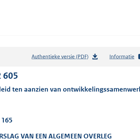
Authentieke versie (PDF)
b
Informatie
e
s
2 605
t
leid ten aanzien van ontwikkelingssamenwer
a
n
d
s
. 165
g
r
RSLAG VAN EEN ALGEMEEN OVERLEG