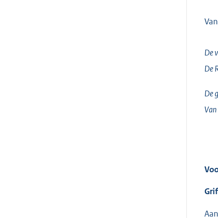
Van
De v
De 
De g
Van 
Voo
Gri
Aan