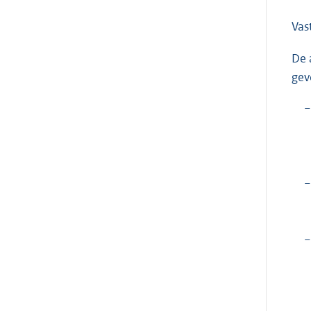
Vas
De 
gev
−
−
−