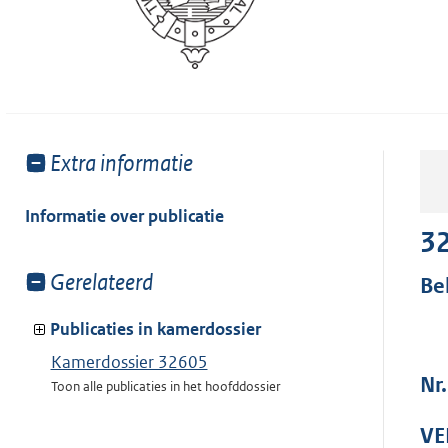
Toon
Extra informatie
meer
van:
Informatie over publicatie
3
Toon
Gerelateerd
Be
meer
van:
Publicaties in kamerdossier
Kamerdossier 32605
Nr
Toon alle publicaties in het hoofddossier
VE