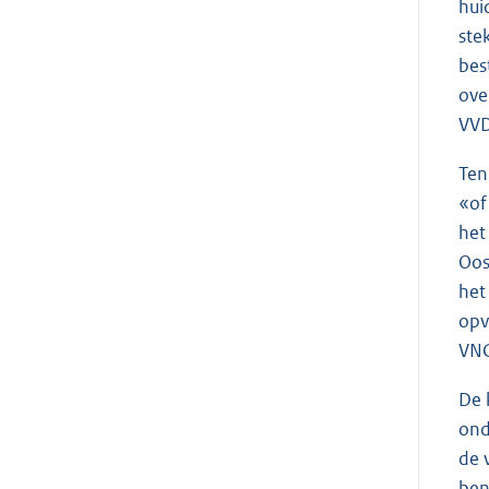
hui
ste
bes
ove
VVD
Ten
«of
het
Oos
het
opv
VNG
De 
ond
de 
ben