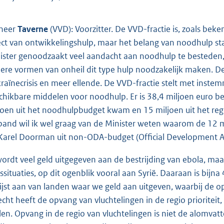
heer
Taverne
(VVD): Voorzitter. De VVD-fractie is, zoals beken
ect van ontwikkelingshulp, maar het belang van noodhulp staa
ister genoodzaakt veel aandacht aan noodhulp te besteden
ere vormen van onheil dit type hulp noodzakelijk maken. De 
raïnecrisis en meer ellende. De VVD-fractie stelt met inste
chikbare middelen voor noodhulp. Er is 38,4 miljoen euro be
joen uit het noodhulpbudget kwam en 15 miljoen uit het reg
band wil ik wel graag van de Minister weten waarom de 12 m
Karel Doorman uit non-ODA-budget (Official Development Ass
wordt veel geld uitgegeven aan de bestrijding van ebola, ma
sissituaties, op dit ogenblik vooral aan Syrië. Daaraan is bij
lijst aan van landen waar we geld aan uitgeven, waarbij de 
echt heeft de opvang van vluchtelingen in de regio prioriteit,
llen. Opvang in de regio van vluchtelingen is niet de alomva