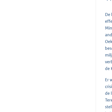
De 
eff
Min
and
Oek
bes
mil
ver
de 
Er 
cri
de 
Ter
ste