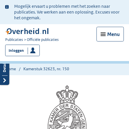
Ter
Mogelijk ervaart u problemen met het zoeken naar
informatie:
publicaties. We werken aan een oplossing. Excuses voor
het ongemak.
Menu
U
Publicaties
Officiële publicaties
bent
Inloggen
nu
hier:
Home
Kamerstuk 32623, nr. 150