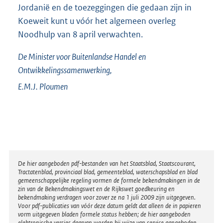
Jordanië en de toezeggingen die gedaan zijn in
Koeweit kunt u vóór het algemeen overleg
Noodhulp van 8 april verwachten.
De Minister voor Buitenlandse Handel en
Ontwikkelingssamenwerking,
E.M.J.
Ploumen
Disclaimer
De hier aangeboden pdf-bestanden van het Staatsblad, Staatscourant,
Tractatenblad, provinciaal blad, gemeenteblad, waterschapsblad en blad
gemeenschappelijke regeling vormen de formele bekendmakingen in de
zin van de Bekendmakingswet en de Rijkswet goedkeuring en
bekendmaking verdragen voor zover ze na 1 juli 2009 zijn uitgegeven.
Voor pdf-publicaties van vóór deze datum geldt dat alleen de in papieren
vorm uitgegeven bladen formele status hebben; de hier aangeboden
elektronische versies daarvan worden bij wijze van service aangeboden.