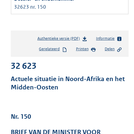
32623 nr. 150
Authentieke versie (PDF)
b
Informatie
e
Gerelateerd
Printen
Delen
s
t
32 623
a
n
d
Actuele situatie in Noord-Afrika en het
s
Midden-Oosten
g
r
o
o
t
Nr. 150
t
e
BRIEF VAN DE MINISTER VOOR
: