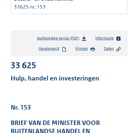
33625 nr. 153
Authentieke versie (PDF)
b
Informatie
e
Gerelateerd
Printen
Delen
s
t
33 625
a
n
d
Hulp, handel en investeringen
s
g
r
o
Nr. 153
o
t
t
BRIEF VAN DE MINISTER VOOR
e
BUITENLANDSE HANDEL EN
: