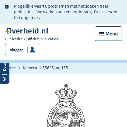
Ter
Mogelijk ervaart u problemen met het zoeken naar
informatie:
publicaties. We werken aan een oplossing. Excuses voor
het ongemak.
Menu
U
Publicaties
Officiële publicaties
bent
Inloggen
nu
hier:
Home
Kamerstuk 33625, nr. 153