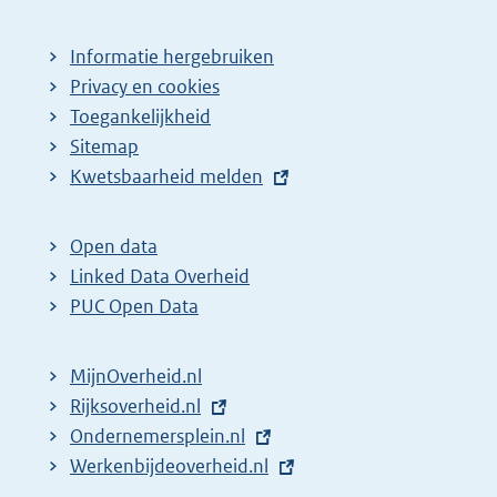
Informatie hergebruiken
Privacy en cookies
Toegankelijkheid
Sitemap
E
Kwetsbaarheid melden
x
t
Open data
e
Linked Data Overheid
r
PUC Open Data
n
e
MijnOverheid.nl
l
E
Rijksoverheid.nl
i
x
E
Ondernemersplein.nl
n
t
x
E
Werkenbijdeoverheid.nl
k
e
t
x