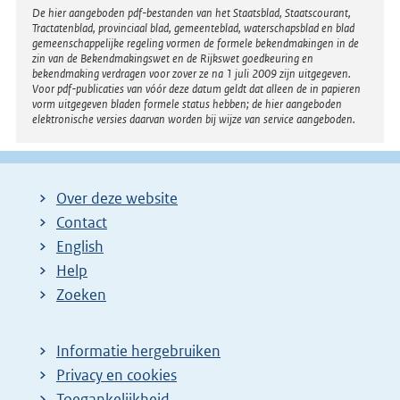
Disclaimer
De hier aangeboden pdf-bestanden van het Staatsblad, Staatscourant,
Tractatenblad, provinciaal blad, gemeenteblad, waterschapsblad en blad
gemeenschappelijke regeling vormen de formele bekendmakingen in de
zin van de Bekendmakingswet en de Rijkswet goedkeuring en
bekendmaking verdragen voor zover ze na 1 juli 2009 zijn uitgegeven.
Voor pdf-publicaties van vóór deze datum geldt dat alleen de in papieren
vorm uitgegeven bladen formele status hebben; de hier aangeboden
elektronische versies daarvan worden bij wijze van service aangeboden.
Over deze website
Contact
English
Help
Zoeken
Informatie hergebruiken
Privacy en cookies
Toegankelijkheid