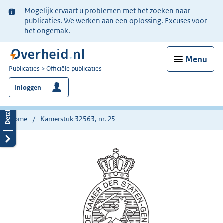
Ter
Mogelijk ervaart u problemen met het zoeken naar
informatie:
publicaties. We werken aan een oplossing. Excuses voor
het ongemak.
Menu
U
Publicaties
Officiële publicaties
bent
Inloggen
nu
hier:
Home
Kamerstuk 32563, nr. 25