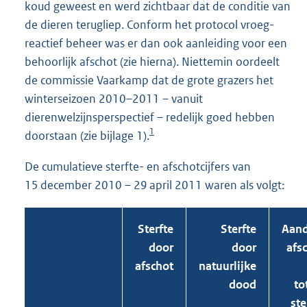
koud geweest en werd zichtbaar dat de conditie van
de dieren terugliep. Conform het protocol vroeg-
reactief beheer was er dan ook aanleiding voor een
behoorlijk afschot (zie hierna). Niettemin oordeelt
de commissie Vaarkamp dat de grote grazers het
winterseizoen 2010–2011 – vanuit
dierenwelzijnsperspectief – redelijk goed hebben
1
doorstaan (zie bijlage 1).
De cumulatieve sterfte- en afschotcijfers van
15 december 2010 – 29 april 2011 waren als volgt:
Sterfte
Sterfte
Aand
door
door
afs
afschot
natuurlijke
dood
to
ste