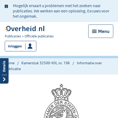
Ter
Mogelijk ervaart u problemen met het zoeken naar
informatie:
publicaties. We werken aan een oplossing. Excuses voor
het ongemak.
Menu
U
Publicaties
Officiële publicaties
bent
Inloggen
nu
hier:
Home
Kamerstuk 32500-XIII, nr. 196
Informatie over
publicatie