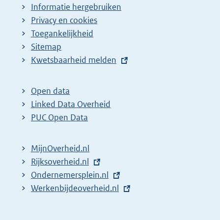
Informatie hergebruiken
Privacy en cookies
Toegankelijkheid
Sitemap
E
Kwetsbaarheid melden
x
t
Open data
e
Linked Data Overheid
r
PUC Open Data
n
e
MijnOverheid.nl
l
E
Rijksoverheid.nl
i
x
E
Ondernemersplein.nl
n
t
x
E
Werkenbijdeoverheid.nl
k
e
t
x
:
r
e
t