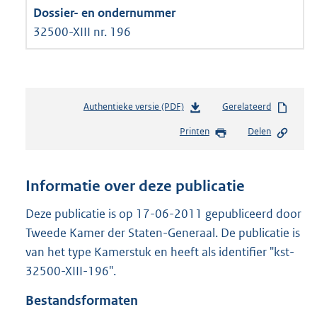
32500-XIII nr. 196
Authentieke versie (PDF)
b
Gerelateerd
e
Printen
Delen
s
t
a
n
Informatie over deze publicatie
d
s
Deze publicatie is op 17-06-2011 gepubliceerd door
g
Tweede Kamer der Staten-Generaal. De publicatie is
r
van het type Kamerstuk en heeft als identifier "kst-
o
32500-XIII-196".
o
t
Bestandsformaten
t
e