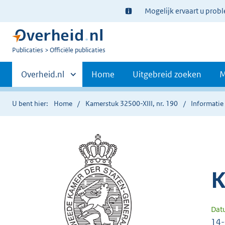
Ter
Mogelijk ervaart u prob
informatie:
U
Publicaties
Officiële publicaties
bent
Primaire
nu
Andere
Overheid.nl
Home
Uitgebreid zoeken
M
hier:
sites
navigatie
binnen
U bent hier:
Home
Kamerstuk 32500-XIII, nr. 190
Informatie 
K
Dat
14