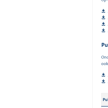
Pu
Ond
ook
Pu