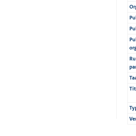
Or
Pu
Pu
Pu
or
Ru
pa
Ta
Tit
Ty
Ve