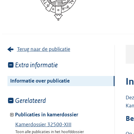
Terug naar de publicatie
Toon
Extra informatie
meer
van:
I
Informatie over publicatie
Dez
Toon
Gerelateerd
Kam
meer
van:
Publicaties in kamerdossier
Be
Kamerdossier 32500-XIII
Toon alle publicaties in het hoofddossier
Op 