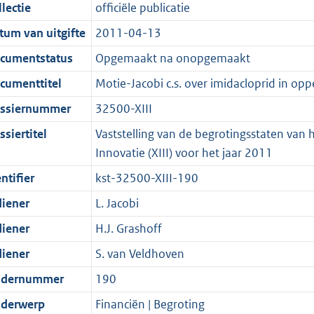
t
a
c
i
:
e
t
t
lectie
officiële publicatie
d
n
i
t
a
c
3
:
e
t
tum van uitgifte
2011-04-13
s
d
e
i
t
a
8
9
:
e
g
s
i
e
i
t
K
K
2
:
cumentstatus
Opgemaakt na onopgemaakt
r
g
n
i
e
i
b
b
K
1
cumenttitel
Motie-Jacobi c.s. over imidacloprid in op
o
r
f
n
i
e
b
K
ssiernummer
32500-XIII
o
o
o
f
n
i
b
t
o
r
o
f
n
siertitel
Vaststelling van de begrotingsstaten van
t
t
m
r
o
f
Innovatie (XIII) voor het jaar 2011
e
t
a
m
r
o
ntifier
kst-32500-XIII-190
:
e
a
a
m
r
diener
L. Jacobi
2
:
t
a
a
m
K
2
t
a
a
diener
H.J. Grashoff
b
K
t
a
diener
S. van Veldhoven
b
t
dernummer
190
derwerp
Financiën | Begroting