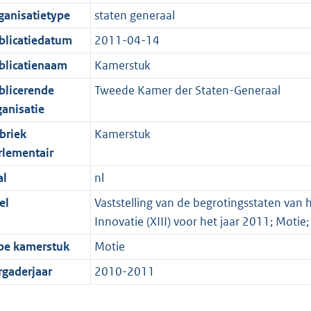
ganisatietype
staten generaal
blicatiedatum
2011-04-14
blicatienaam
Kamerstuk
blicerende
Tweede Kamer der Staten-Generaal
ganisatie
briek
Kamerstuk
rlementair
al
nl
el
Vaststelling van de begrotingsstaten van
Innovatie (XIII) voor het jaar 2011; Motie
pe kamerstuk
Motie
rgaderjaar
2010-2011