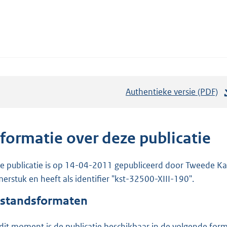
Authentieke versie (PDF)
b
e
s
t
nformatie over deze publicatie
a
n
e publicatie is op 14-04-2011 gepubliceerd door Tweede Kam
d
erstuk en heeft als identifier "kst-32500-XIII-190".
s
standsformaten
g
r
dit moment is de publicatie beschikbaar in de volgende for