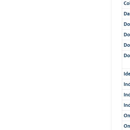
Col
Da
Do
Do
Do
Dos
Ide
In
In
In
On
On