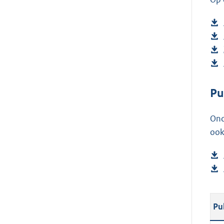
Pu
Ond
ook
Pu