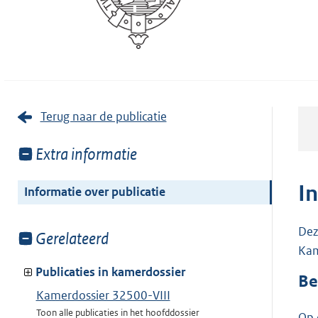
Terug naar de publicatie
Toon
Extra informatie
meer
van:
I
Informatie over publicatie
Dez
Toon
Gerelateerd
Kam
meer
van:
Publicaties in kamerdossier
Be
Kamerdossier 32500-VIII
Toon alle publicaties in het hoofddossier
Op 