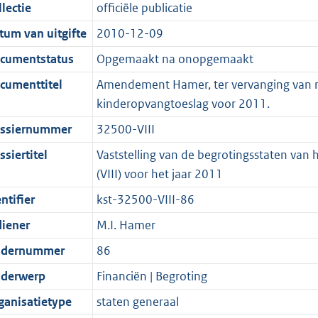
t
a
c
i
:
e
t
t
lectie
officiële publicatie
d
n
i
t
a
c
4
:
e
t
tum van uitgifte
2010-12-09
s
d
e
i
t
a
2
9
:
e
g
s
i
e
i
t
K
K
3
:
cumentstatus
Opgemaakt na onopgemaakt
r
g
n
i
e
i
b
b
K
2
cumenttitel
Amendement Hamer, ter vervanging van nr
o
r
f
n
i
e
b
K
kinderopvangtoeslag voor 2011.
o
o
o
f
n
i
b
ssiernummer
32500-VIII
t
o
r
o
f
n
t
t
m
r
o
f
siertitel
Vaststelling van de begrotingsstaten van 
e
t
a
m
r
o
(VIII) voor het jaar 2011
:
e
a
a
m
r
ntifier
kst-32500-VIII-86
2
:
t
a
a
m
diener
M.I. Hamer
K
2
t
a
a
b
K
t
a
dernummer
86
b
t
derwerp
Financiën | Begroting
ganisatietype
staten generaal