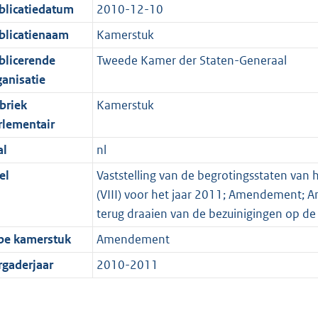
blicatiedatum
2010-12-10
blicatienaam
Kamerstuk
blicerende
Tweede Kamer der Staten-Generaal
ganisatie
briek
Kamerstuk
rlementair
al
nl
el
Vaststelling van de begrotingsstaten van 
(VIII) voor het jaar 2011; Amendement; 
terug draaien van de bezuinigingen op d
pe kamerstuk
Amendement
rgaderjaar
2010-2011