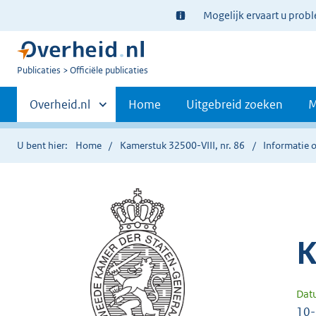
Ter
Mogelijk ervaart u prob
informatie:
U
Publicaties
Officiële publicaties
bent
Primaire
nu
Andere
Overheid.nl
Home
Uitgebreid zoeken
M
hier:
sites
navigatie
binnen
U bent hier:
Home
Kamerstuk 32500-VIII, nr. 86
Informatie o
K
Dat
10