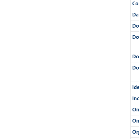
Col
Da
Do
Do
Do
Dos
Ide
In
On
On
Or