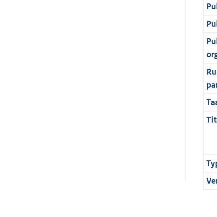
Pu
Pu
Pu
or
Ru
pa
Ta
Tit
Ty
Ve