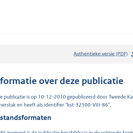
Authentieke versie (PDF)
b
e
s
t
nformatie over deze publicatie
a
n
e publicatie is op 10-12-2010 gepubliceerd door Tweede Kam
d
erstuk en heeft als identifier "kst-32500-VIII-86".
s
standsformaten
g
r
dit moment is de publicatie beschikbaar in de volgende for