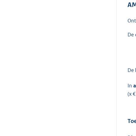
AM
On
De 
De 
In
a
(x €
Toe