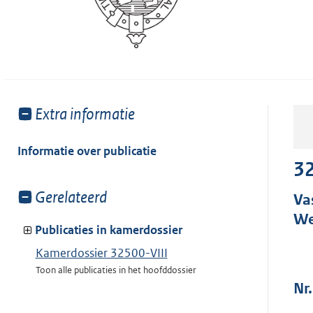
Toon
Extra informatie
meer
van:
Informatie over publicatie
32
Toon
Gerelateerd
Va
meer
We
van:
Publicaties in kamerdossier
Kamerdossier 32500-VIII
Toon alle publicaties in het hoofddossier
Nr.