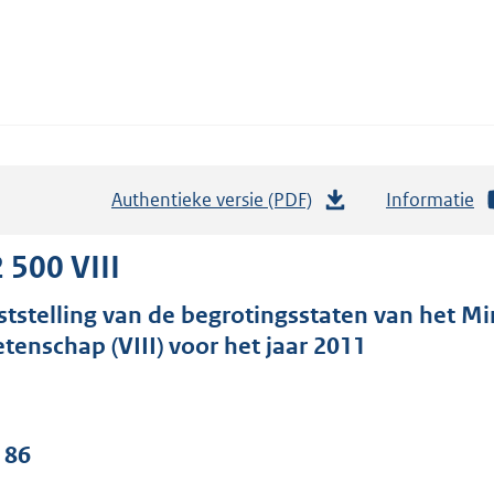
Authentieke versie (PDF)
b
Informatie
e
s
 500 VIII
t
ststelling van de begrotingsstaten van het Mi
a
tenschap (VIII) voor het jaar 2011
n
d
s
g
 86
r