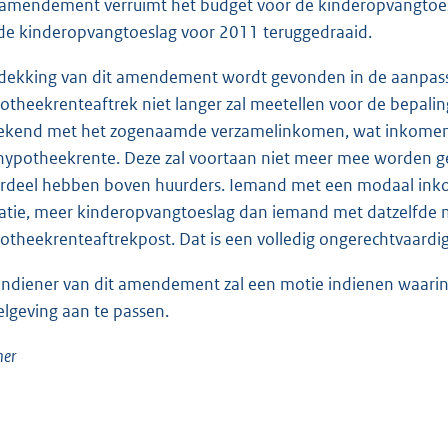
 amendement verruimt het budget voor de kinderopvangtoe
de kinderopvangtoeslag voor 2011 teruggedraaid.
dekking van dit amendement wordt gevonden in de aanpassi
otheekrenteaftrek niet langer zal meetellen voor de bepalin
ekend met het zogenaamde verzamelinkomen, wat inkomen m
hypotheekrente. Deze zal voortaan niet meer mee worden ge
rdeel hebben boven huurders. Iemand met een modaal inkome
uatie, meer kinderopvangtoeslag dan iemand met datzelfde m
otheekrenteaftrekpost. Dat is een volledig ongerechtvaardigd
indiener van dit amendement zal een motie indienen waarin
elgeving aan te passen.
er