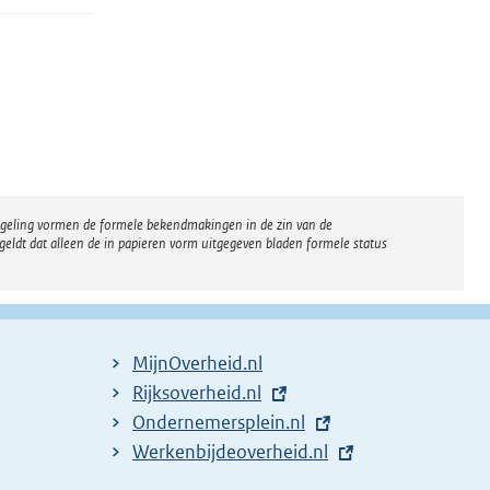
regeling vormen de formele bekendmakingen in de zin van de
eldt dat alleen de in papieren vorm uitgegeven bladen formele status
MijnOverheid.nl
E
Rijksoverheid.nl
x
E
Ondernemersplein.nl
t
x
E
Werkenbijdeoverheid.nl
e
t
x