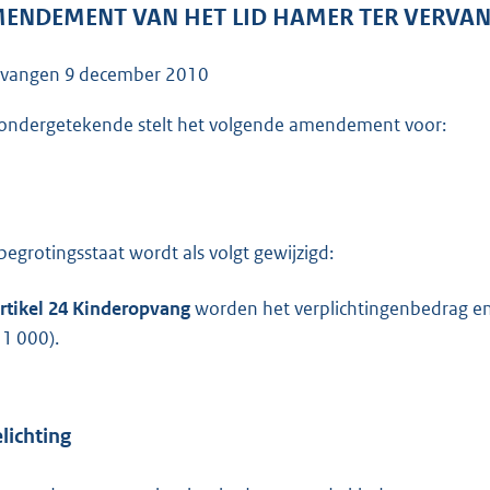
o
ENDEMENT VAN HET LID HAMER TER VERVAN
o
t
tvangen
9 december 2010
t
e
ondergetekende stelt het volgende amendement voor:
:
4
2
K
begrotingsstaat wordt als volgt gewijzigd:
b
rtikel 24 Kinderopvang
worden het verplichtingenbedrag e
 1 000).
lichting