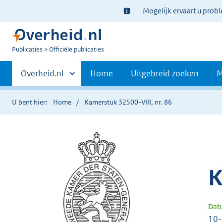
Ter
Mogelijk ervaart u prob
informatie:
U
Publicaties
Officiële publicaties
bent
Primaire
nu
Andere
Overheid.nl
Home
Uitgebreid zoeken
M
hier:
sites
navigatie
binnen
U bent hier:
Home
Kamerstuk 32500-VIII, nr. 86
K
Dat
10