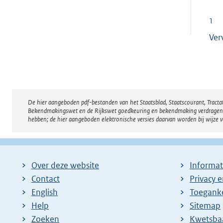
1
Ver
De hier aangeboden pdf-bestanden van het Staatsblad, Staatscourant, Tract
Disclaimer
Bekendmakingswet en de Rijkswet goedkeuring en bekendmaking verdragen voor
hebben; de hier aangeboden elektronische versies daarvan worden bij wijze 
Over deze website
Informat
Contact
Privacy 
English
Toeganke
Help
Sitemap
Zoeken
E
Kwetsba