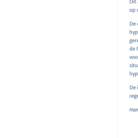
Dit
op 
De 
hyp
ger
de 
voo
sit
hyp
De 
reg
Ham