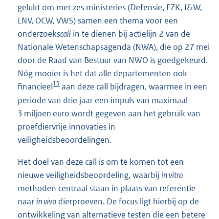
gelukt om met zes ministeries (Defensie, EZK, I&W,
LNV, OCW, VWS) samen een thema voor een
onderzoeks
call
in te dienen bij actielijn 2 van de
Nationale Wetenschapsagenda (NWA), die op 27 mei
door de Raad van Bestuur van NWO is goedgekeurd.
Nóg mooier is het dat alle departementen ook
15
financieel
aan deze call bijdragen, waarmee in een
periode van drie jaar een impuls van maximaal
3 miljoen euro wordt gegeven aan het gebruik van
proefdiervrije innovaties in
veiligheidsbeoordelingen.
Het doel van deze call is om te komen tot een
nieuwe veiligheidsbeoordeling, waarbij
in vitro
methoden centraal staan in plaats van referentie
naar
in vivo
dierproeven. De focus ligt hierbij op de
ontwikkeling van alternatieve testen die een betere