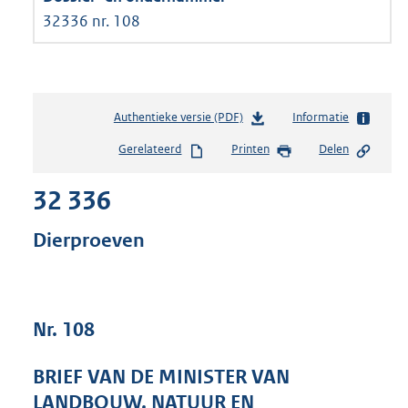
32336 nr. 108
Authentieke versie (PDF)
b
Informatie
e
Gerelateerd
Printen
Delen
s
t
32 336
a
n
d
Dierproeven
s
g
r
o
Nr. 108
o
t
t
BRIEF VAN DE MINISTER VAN
e
LANDBOUW, NATUUR EN
: