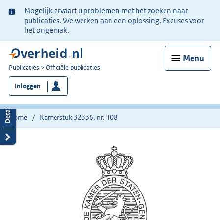
Ter
Mogelijk ervaart u problemen met het zoeken naar
informatie:
publicaties. We werken aan een oplossing. Excuses voor
het ongemak.
Menu
U
Publicaties
Officiële publicaties
bent
Inloggen
nu
hier:
Home
Kamerstuk 32336, nr. 108