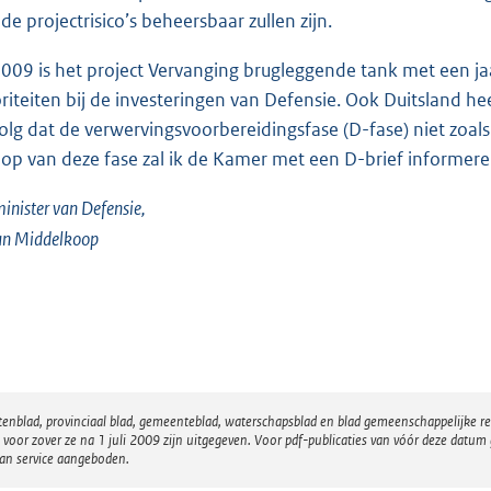
 de projectrisico’s beheersbaar zullen zijn.
2009 is het project Vervanging brugleggende tank met een ja
oriteiten bij de investeringen van Defensie. Ook Duitsland hee
olg dat de verwervingsvoorbereidingsfase (D-fase) niet zoal
oop van deze fase zal ik de Kamer met een D-brief informere
inister van Defensie,
an Middelkoop
atenblad, provinciaal blad, gemeenteblad, waterschapsblad en blad gemeenschappelijke 
 zover ze na 1 juli 2009 zijn uitgegeven. Voor pdf-publicaties van vóór deze datum g
van service aangeboden.