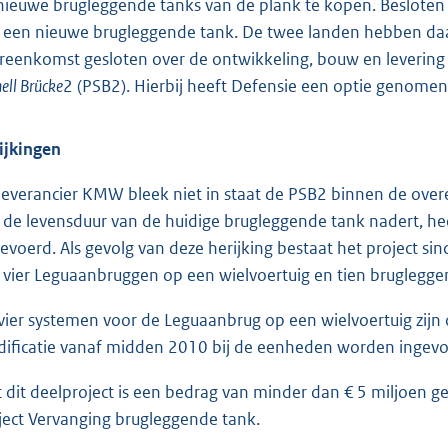
nieuwe brugleggende tanks van de plank te kopen. Besloten 
 een nieuwe brugleggende tank. De twee landen hebben d
reenkomst gesloten over de ontwikkeling, bouw en levering
ell Brücke
2 (PSB2). Hierbij heeft Defensie een optie genomen
ijkingen
leverancier KMW bleek niet in staat de PSB2 binnen de ove
 de levensduur van de huidige brugleggende tank nadert, hee
gevoerd. Als gevolg van deze herijking bestaat het project si
 vier Leguaanbruggen op een wielvoertuig en tien bruglegge
vier systemen voor de Leguaanbrug op een wielvoertuig zi
ificatie vanaf midden 2010 bij de eenheden worden ingevo
 dit deelproject is een bedrag van minder dan € 5 miljoen g
ject Vervanging brugleggende tank.