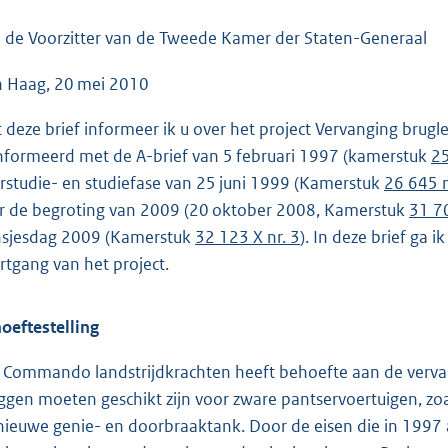
o
o
 de Voorzitter van de Tweede Kamer der Staten-Generaal
t
 Haag, 20 mei 2010
t
e
 deze brief informeer ik u over het project Vervanging brugl
:
nformeerd met de A-brief van 5 februari 1997 (kamerstuk
25
4
rstudie- en studiefase van 25 juni 1999 (Kamerstuk
26 645 n
5
r de begroting van 2009 (20 oktober 2008, Kamerstuk
31 70
K
nsjesdag 2009 (Kamerstuk
32 123 X nr. 3
). In deze brief ga i
b
rtgang van het project.
oeftestelling
 Commando landstrijdkrachten heeft behoefte aan de verva
ggen moeten geschikt zijn voor zware pantservoertuigen, z
nieuwe genie- en doorbraaktank. Door de eisen die in 1997 aa