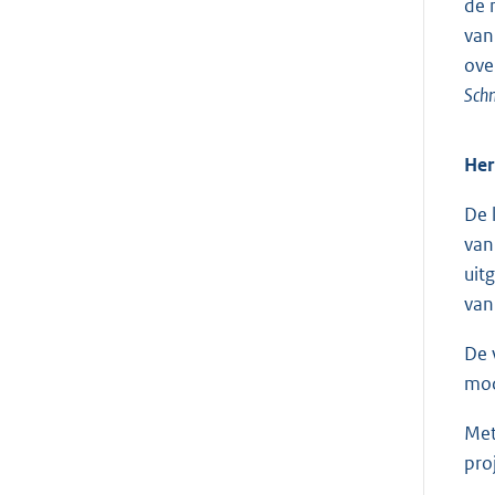
de 
van
ove
Schn
Her
De 
van
uit
van
De 
mod
Met
pro