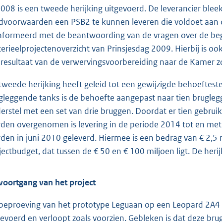
2008 is een tweede herijking uitgevoerd. De leverancier bleek
dvoorwaarden een PSB2 te kunnen leveren die voldoet aan d
nformeerd met de beantwoording van de vragen over de beg
erieelprojectenoverzicht van Prinsjes
dag 2009. Hierbij is o
 resultaat van de verwervingsvoorbereiding naar de Kamer 
tweede herijking heeft geleid tot een gewijzigde behoefteste
gleggende tanks is de behoefte aangepast naar tien brugleg
erstel met een set van drie bruggen. Doordat er tien gebru
den overgenomen is levering in de periode 2014 tot en met
den in juni 2010 geleverd. Hiermee is een bedrag van € 2,5 
jectbudget, dat tussen de € 50 en € 100 miljoen ligt. De her
voortgang van het project
beproeving van het prototype Leguaan op een Leopard 2A4 
gevoerd en verloopt zoals voorzien. Gebleken is dat deze b