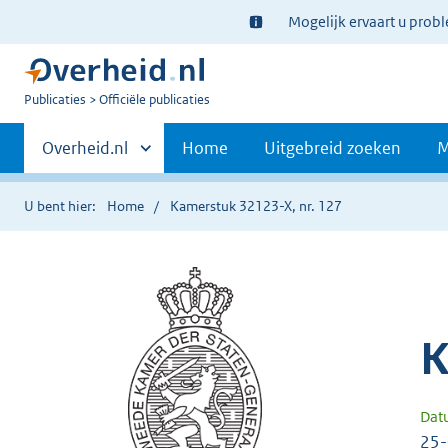
Ter
Mogelijk ervaart u prob
informatie:
U
Publicaties
Officiële publicaties
bent
Primaire
nu
Andere
Overheid.nl
Home
Uitgebreid zoeken
M
hier:
sites
navigatie
binnen
U bent hier:
Home
Kamerstuk 32123-X, nr. 127
K
Dat
25