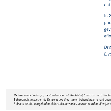
dat
In 
pri
gev
afl
De m
E. v
De hier aangeboden pdf-bestanden van het Staatsblad, Staatscourant, Tract
Disclaimer
Bekendmakingswet en de Rijkswet goedkeuring en bekendmaking verdragen voor
hebben; de hier aangeboden elektronische versies daarvan worden bij wijze 