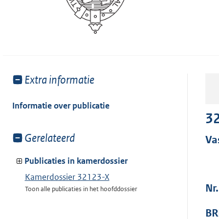
Toon
Extra informatie
meer
van:
Informatie over publicatie
32
Toon
Gerelateerd
Va
meer
van:
Publicaties in kamerdossier
Kamerdossier 32123-X
Nr
Toon alle publicaties in het hoofddossier
BR