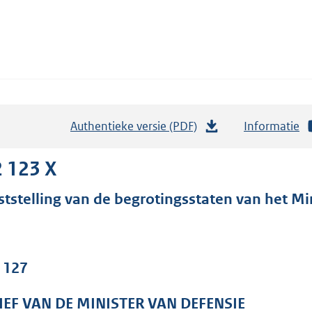
Authentieke versie (PDF)
b
Informatie
e
s
 123 X
t
ststelling van de begrotingsstaten van het Min
a
n
d
s
. 127
g
r
IEF VAN DE MINISTER VAN DEFENSIE