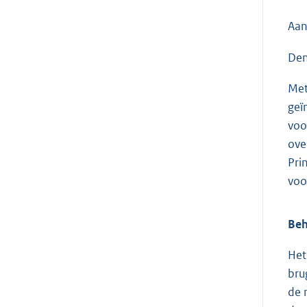
Aan
Den
Met
geï
voo
ove
Pri
voo
Beh
Het
bru
de 