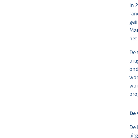
In 
ran
geï
Mat
het
De 
bru
ond
wor
wor
pro
De 
De 
uit