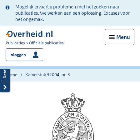
Ter
Mogelijk ervaart u problemen met het zoeken naar
informatie:
publicaties. We werken aan een oplossing. Excuses voor
het ongemak.
Menu
U
Publicaties
Officiële publicaties
bent
Inloggen
nu
hier:
Home
Kamerstuk 32004, nr. 3