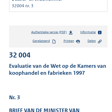
32004 nr. 3
Authentieke versie (PDF)
b
Informatie
e
Gerelateerd
Printen
Delen
s
t
32 004
a
n
d
Evaluatie van de Wet op de Kamers van
s
koophandel en fabrieken 1997
g
r
o
o
t
Nr. 3
t
e
BRIEF VAN DE MINISTER VAN
: