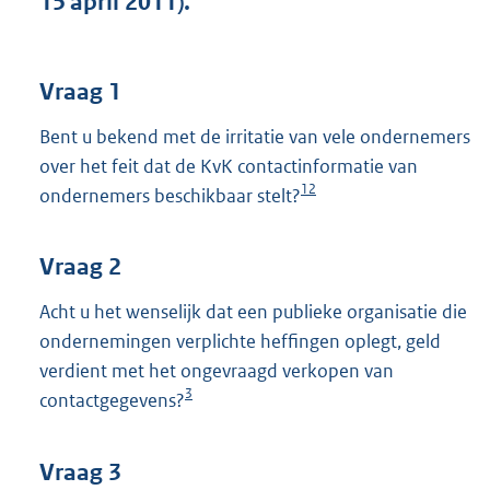
15 april 2011).
t
t
e
:
Vraag 1
3
9
Bent u bekend met de irritatie van vele ondernemers
K
over het feit dat de KvK contactinformatie van
b
1
2
ondernemers beschikbaar stelt?
Vraag 2
Acht u het wenselijk dat een publieke organisatie die
ondernemingen verplichte heffingen oplegt, geld
verdient met het ongevraagd verkopen van
3
contactgegevens?
Vraag 3