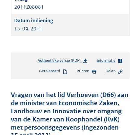
2011Z08081
15-04-2011
Authentieke versie (PDF)
b
Informatie
e
Gerelateerd
Printen
Delen
s
t
a
n
Vragen van het lid Verhoeven (D66) aan
d
de minister van Economische Zaken,
s
Landbouw en Innovatie over omgang
g
r
van de Kamer van Koophandel (KvK)
o
met persoonsgegevens (ingezonden
o