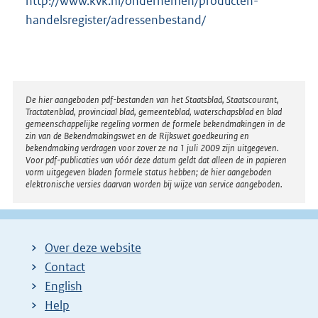
http://www.kvk.nl/ondernemen/producten-
handelsregister/adressenbestand/
Disclaimer
De hier aangeboden pdf-bestanden van het Staatsblad, Staatscourant,
Tractatenblad, provinciaal blad, gemeenteblad, waterschapsblad en blad
gemeenschappelijke regeling vormen de formele bekendmakingen in de
zin van de Bekendmakingswet en de Rijkswet goedkeuring en
bekendmaking verdragen voor zover ze na 1 juli 2009 zijn uitgegeven.
Voor pdf-publicaties van vóór deze datum geldt dat alleen de in papieren
vorm uitgegeven bladen formele status hebben; de hier aangeboden
elektronische versies daarvan worden bij wijze van service aangeboden.
Over deze website
Contact
English
Help