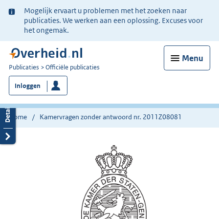
Ter
Mogelijk ervaart u problemen met het zoeken naar
informatie:
publicaties. We werken aan een oplossing. Excuses voor
het ongemak.
Menu
U
Publicaties
Officiële publicaties
bent
Inloggen
nu
hier:
Home
Kamervragen zonder antwoord nr. 2011Z08081