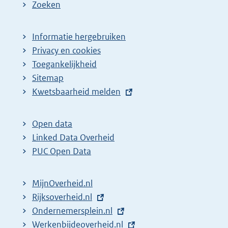
Zoeken
Informatie hergebruiken
Privacy en cookies
Toegankelijkheid
Sitemap
E
Kwetsbaarheid melden
x
t
Open data
e
Linked Data Overheid
r
PUC Open Data
n
e
MijnOverheid.nl
l
E
Rijksoverheid.nl
i
x
E
Ondernemersplein.nl
n
t
x
E
Werkenbijdeoverheid.nl