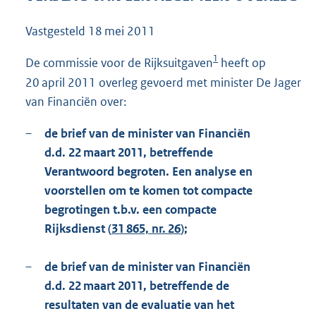
7
6
Vastgesteld
18 mei 2011
K
b
1
De commissie voor de Rijksuitgaven
heeft op
20 april 2011 overleg gevoerd met minister De Jager
van Financiën over:
–
de brief van de minister van Financiën
d.d. 22 maart 2011, betreffende
Verantwoord begroten. Een analyse en
voorstellen om te komen tot compacte
begrotingen t.b.v. een compacte
Rijksdienst (
31 865, nr. 26
);
–
de brief van de minister van Financiën
d.d. 22 maart 2011, betreffende de
resultaten van de evaluatie van het