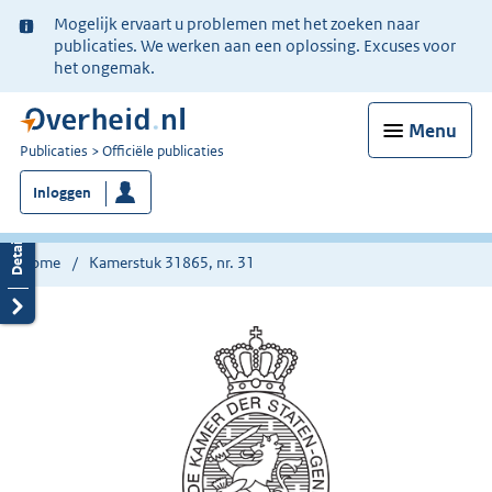
Ter
Mogelijk ervaart u problemen met het zoeken naar
informatie:
publicaties. We werken aan een oplossing. Excuses voor
het ongemak.
Menu
U
Publicaties
Officiële publicaties
bent
Inloggen
nu
hier:
Home
Kamerstuk 31865, nr. 31