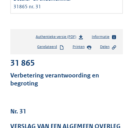
31865 nr. 31
Authentieke versie (PDF)
b
Informatie
e
Gerelateerd
Printen
Delen
s
t
31 865
a
n
d
Verbetering verantwoording en
s
begroting
g
r
o
o
t
Nr. 31
t
e
VERSLAG VAN EEN ALGEMEEN OVERLEG
: