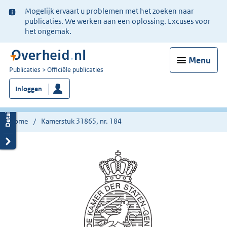
Ter
Mogelijk ervaart u problemen met het zoeken naar
informatie:
publicaties. We werken aan een oplossing. Excuses voor
het ongemak.
Menu
U
Publicaties
Officiële publicaties
bent
Inloggen
nu
hier:
Home
Kamerstuk 31865, nr. 184