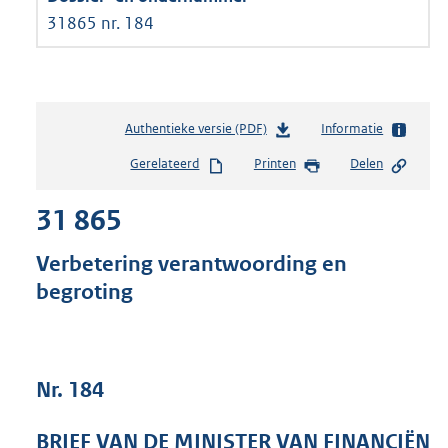
31865 nr. 184
Authentieke versie (PDF)
b
Informatie
e
Gerelateerd
Printen
Delen
s
t
31 865
a
n
d
Verbetering verantwoording en
s
begroting
g
r
o
o
t
Nr. 184
t
e
BRIEF VAN DE MINISTER VAN FINANCIËN
: