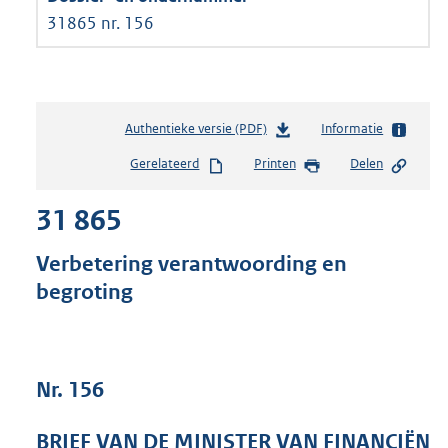
31865 nr. 156
Authentieke versie (PDF)
b
Informatie
e
Gerelateerd
Printen
Delen
s
t
31 865
a
n
d
Verbetering verantwoording en
s
begroting
g
r
o
o
t
Nr. 156
t
e
BRIEF VAN DE MINISTER VAN FINANCIËN
: