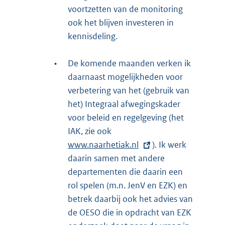
voortzetten van de monitoring
ook het blijven investeren in
kennisdeling.
•
De komende maanden verken ik
daarnaast mogelijkheden voor
verbetering van het (gebruik van
het) Integraal afwegingskader
voor beleid en regelgeving (het
IAK, zie ook
E
www.naarhetiak.nl
x
). Ik werk
daarin samen met andere
t
departementen die daarin een
e
rol spelen (m.n. JenV en EZK) en
r
betrek daarbij ook het advies van
n
de OESO die in opdracht van EZK
e