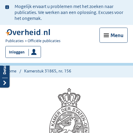
Ter
Mogelijk ervaart u problemen met het zoeken naar
informatie:
publicaties. We werken aan een oplossing. Excuses voor
het ongemak.
Menu
U
Publicaties
Officiële publicaties
bent
Inloggen
nu
hier:
Home
Kamerstuk 31865, nr. 156