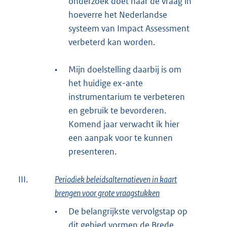
onderzoek doet naar de vraag in
l
hoeverre het Nederlandse
i
systeem van Impact Assessment
n
verbeterd kan worden.
k
:
•
Mijn doelstelling daarbij is om
het huidige ex-ante
instrumentarium te verbeteren
en gebruik te bevorderen.
Komend jaar verwacht ik hier
een aanpak voor te kunnen
presenteren.
III.
Periodiek beleidsalternatieven in kaart
brengen voor grote vraagstukken
•
De belangrijkste vervolgstap op
dit gebied vormen de Brede