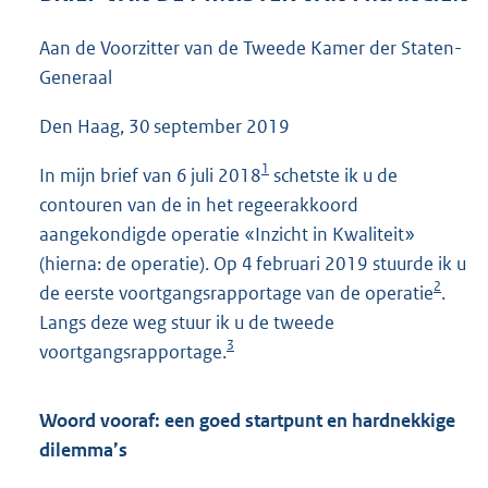
6
0
Aan de Voorzitter van de Tweede Kamer der Staten-
K
Generaal
b
Den Haag, 30 september 2019
1
In mijn brief van 6 juli 2018
schetste ik u de
contouren van de in het regeerakkoord
aangekondigde operatie «Inzicht in Kwaliteit»
(hierna: de operatie). Op 4 februari 2019 stuurde ik u
2
de eerste voortgangsrapportage van de operatie
.
Langs deze weg stuur ik u de tweede
3
voortgangsrapportage.
Woord vooraf: een goed startpunt en hardnekkige
dilemma’s