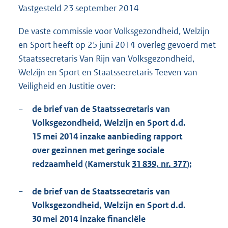
Vastgesteld
23 september 2014
1
5
7
De vaste commissie voor Volksgezondheid, Welzijn
K
en Sport heeft op 25 juni 2014 overleg gevoerd met
b
Staatssecretaris Van Rijn van Volksgezondheid,
Welzijn en Sport en Staatssecretaris Teeven van
Veiligheid en Justitie over:
−
de brief van de Staatssecretaris van
Volksgezondheid, Welzijn en Sport d.d.
15 mei 2014 inzake aanbieding rapport
over gezinnen met geringe sociale
redzaamheid (Kamerstuk
31 839, nr. 377
);
−
de brief van de Staatssecretaris van
Volksgezondheid, Welzijn en Sport d.d.
30 mei 2014 inzake financiële