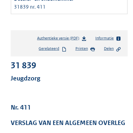
31839 nr. 411
Authentieke versie (PDF)
b
Informatie
e
Gerelateerd
Printen
Delen
s
t
31 839
a
n
d
Jeugdzorg
s
g
r
o
Nr. 411
o
t
t
VERSLAG VAN EEN ALGEMEEN OVERLEG
e
: