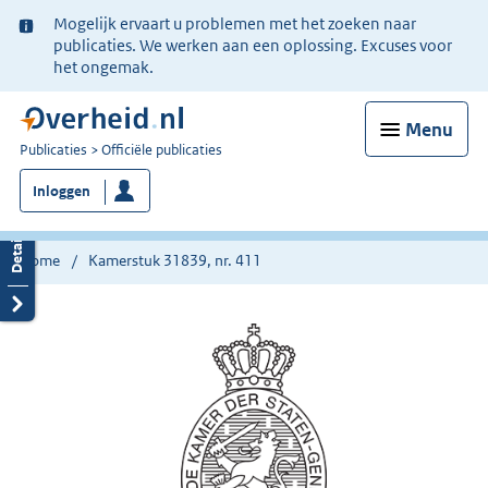
Ter
Mogelijk ervaart u problemen met het zoeken naar
informatie:
publicaties. We werken aan een oplossing. Excuses voor
het ongemak.
Menu
U
Publicaties
Officiële publicaties
bent
Inloggen
nu
hier:
Home
Kamerstuk 31839, nr. 411