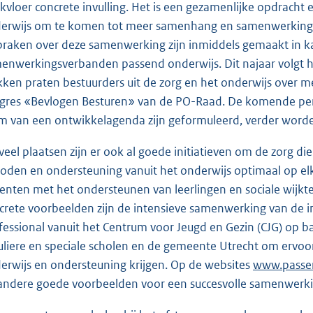
kvloer concrete invulling. Het is een gezamenlijke opdracht e
erwijs om te komen tot meer samenhang en samenwerking. Ik
praken over deze samenwerking zijn inmiddels gemaakt in k
enwerkingsverbanden passend onderwijs. Dit najaar volgt h
kken praten bestuurders uit de zorg en het onderwijs over m
gres «Bevlogen Besturen» van de PO-Raad. De komende perio
m van een ontwikkelagenda zijn geformuleerd, verder worde
veel plaatsen zijn er ook al goede initiatieven om de zorg 
oden en ondersteuning vanuit het onderwijs optimaal op elka
enten met het ondersteunen van leerlingen en sociale wijk
crete voorbeelden zijn de intensieve samenwerking van de in
fessional vanuit het Centrum voor Jeugd en Gezin (CJG) op b
uliere en speciale scholen en de gemeente Utrecht om ervoo
erwijs en ondersteuning krijgen. Op de websites
E
www.passen
andere goede voorbeelden voor een succesvolle samenwerkin
x
t