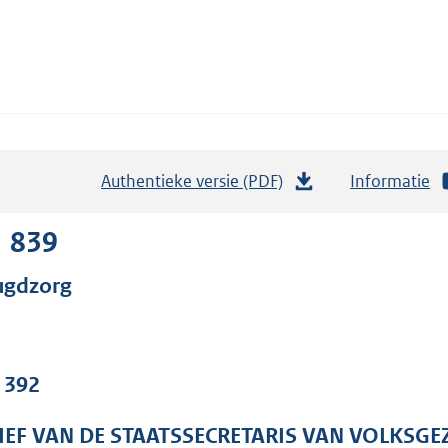
Authentieke versie (PDF)
b
Informatie
e
s
1 839
t
ugdzorg
a
n
d
s
. 392
g
r
IEF VAN DE STAATSSECRETARIS VAN VOLKSGE