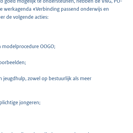
o goed mogelijk te ondersteunen, hebben de VNG, PO-
e
e werkagenda «Verbinding passend onderwijs en
r
r de volgende acties:
n
e
l
i
 en modelprocedure OOGO;
n
k
oorbeelden;
:
 jeugdhulp, zowel op bestuurlijk als meer
plichtige jongeren;