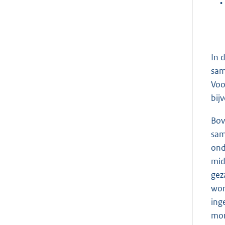
•
In 
sam
Voo
bij
Bov
sam
ond
mid
gez
wor
ing
mon