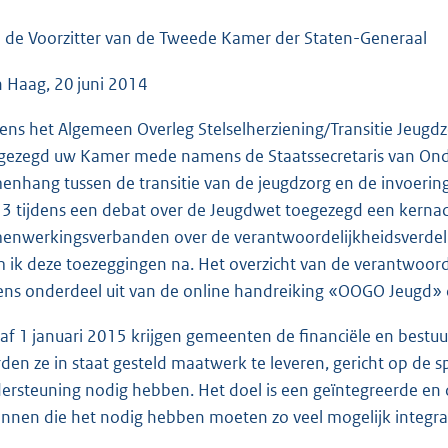
o
o
 de Voorzitter van de Tweede Kamer der Staten-Generaal
t
 Haag, 20 juni 2014
t
e
dens het Algemeen Overleg Stelselherziening/Transitie Jeugd
:
gezegd uw Kamer mede namens de Staatssecretaris van Onde
4
enhang tussen de transitie van de jeugdzorg en de invoerin
2
3 tijdens een debat over de Jeugdwet toegezegd een kernach
K
enwerkingsverbanden over de verantwoordelijkheidsverdeli
b
 ik deze toezeggingen na. Het overzicht van de verantwoordel
ens onderdeel uit van de online handreiking «OOGO Jeugd»
af 1 januari 2015 krijgen gemeenten de financiële en bestuur
den ze in staat gesteld maatwerk te leveren, gericht op de s
ersteuning nodig hebben. Het doel is een geïntegreerde en
innen die het nodig hebben moeten zo veel mogelijk integr