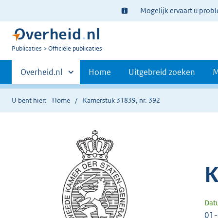
Ter
Mogelijk ervaart u prob
informatie:
U
Publicaties
Officiële publicaties
bent
Primaire
nu
Andere
Overheid.nl
Home
Uitgebreid zoeken
M
hier:
sites
navigatie
binnen
U bent hier:
Home
Kamerstuk 31839, nr. 392
K
Dat
01