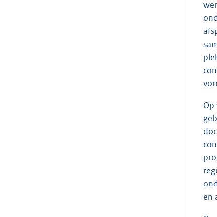
wer
ond
afs
sam
ple
con
vor
Op 
geb
doc
con
pro
reg
ond
en 