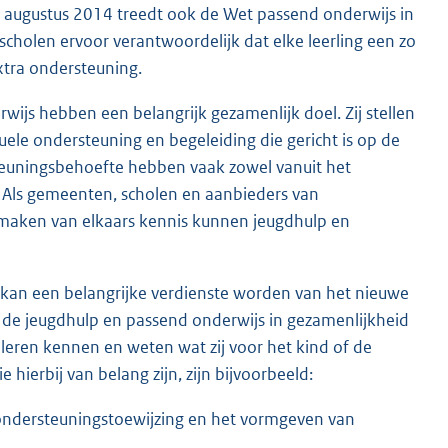
e
1 augustus 2014 treedt ook de Wet passend onderwijs in
l
holen ervoor verantwoordelijk dat elke leerling een zo
i
xtra ondersteuning.
n
k
wijs hebben een belangrijk gezamenlijk doel. Zij stellen
:
ele ondersteuning en begeleiding die gericht is op de
teuningsbehoefte hebben vaak zowel vanuit het
 Als gemeenten, scholen en aanbieders van
 maken van elkaars kennis kunnen jeugdhulp en
kan een belangrijke verdienste worden van het nieuwe
n de jeugdhulp en passend onderwijs in gezamenlijkheid
eren kennen en weten wat zij voor het kind of de
hierbij van belang zijn, zijn bijvoorbeeld:
ondersteu
ningstoewijzing en het vormgeven van