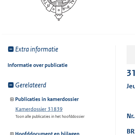
Toon
Extra informatie
meer
van:
Informatie over publicatie
3
Toon
Gerelateerd
Je
meer
van:
Publicaties in kamerdossier
Kamerdossier 31839
Nr
Toon alle publicaties in het hoofddossier
BR
Hoofddocument en bijlagen