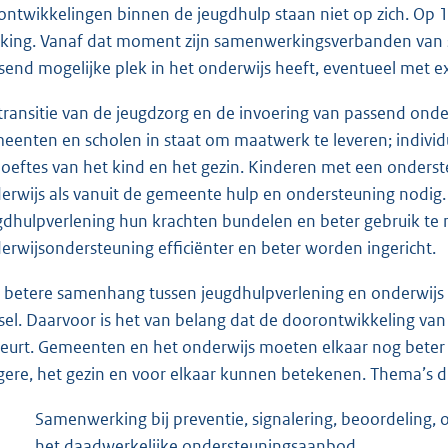
ontwikkelingen binnen de jeugdhulp staan niet op zich. Op 
king. Vanaf dat moment zijn samenwerkingsverbanden van sc
send mogelijke plek in het onderwijs heeft, eventueel met e
transitie van de jeugdzorg en de invoering van passend onder
eenten en scholen in staat om maatwerk te leveren; individu
oeftes van het kind en het gezin. Kinderen met een onders
erwijs als vanuit de gemeente hulp en ondersteuning nodig.
gdhulpverlening hun krachten bundelen en beter gebruik te
erwijsondersteuning efficiënter en beter worden ingericht.
 betere samenhang tussen jeugdhulpverlening en onderwijs 
lsel. Daarvoor is het van belang dat de doorontwikkeling va
eurt. Gemeenten en het onderwijs moeten elkaar nog beter l
gere, het gezin en voor elkaar kunnen betekenen. Thema’s die 
Samenwerking bij preventie, signalering, beoordeling, 
het daadwerkelijke ondersteu
ningsaanbod.