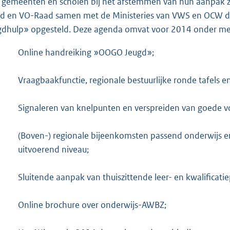
gemeenten en scholen bij het afstemmen van hun aanpak z
e
d en VO-Raad samen met de Ministeries van VWS en OCW d
r
gdhulp» opgesteld. Deze agenda omvat voor 2014 onder mee
n
e
Online handreiking »OOGO Jeugd»;
l
i
Vraagbaakfunctie, regionale bestuurlijke ronde tafels
n
k
Signaleren van knelpunten en verspreiden van goede v
:
(Boven-) regionale bijeenkomsten passend onderwijs en
uitvoerend niveau;
Sluitende aanpak van thuiszittende leer- en kwalificatie
Online brochure over onderwijs-AWBZ;