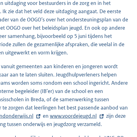
n uitdaging voor bestuurders in de zorg en in het
 zie dat het veld deze uitdaging aangaat. De eerste
ader van de OOGO’s over het ondersteuningsplan van de
et OOGO over het beleidsplan jeugd. En ook op andere
eer samenhang, bijvoorbeeld op 5 juni tijdens het
de zullen de gezamenlijke afspraken, die veelal in de
n uitgewerkt en vorm krijgen.
die vanuit gemeenten aan kinderen en jongeren wordt
ar aan te laten sluiten. Jeugdhulpverleners helpen
teams worden soms rondom een school ingericht. Andere
terne begeleider (IB’er) van de school en een
asisscholen in Breda, of de samenwerking tussen
r te zorgen dat leerlingen het best passende aanbod van
donderwijs.nl
en
E
www.voordejeugd.nl
zijn deze
g tussen onderwijs en jeugdzorg verzameld.
x
t