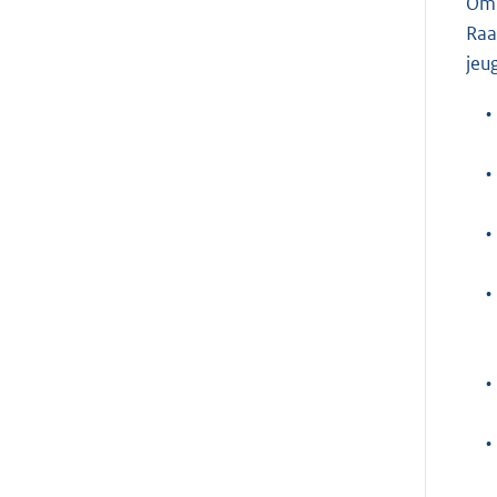
Om 
Raa
jeu
•
•
•
•
•
•