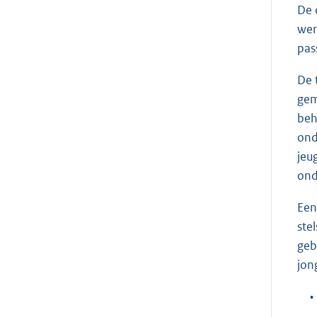
De 
wer
pas
De 
gem
beh
ond
jeu
ond
Een
ste
geb
jon
•