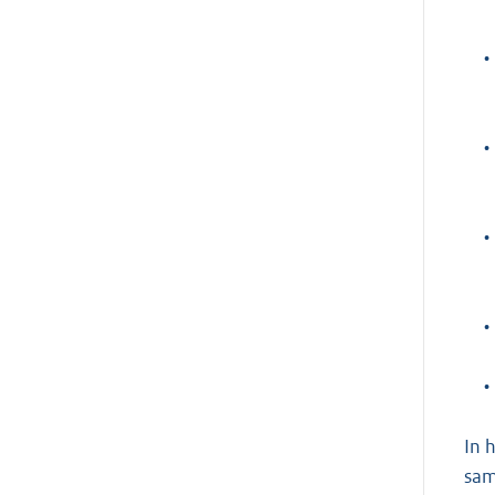
•
•
•
•
•
In 
sam