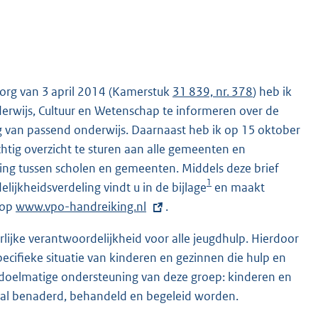
zorg van 3 april 2014 (Kamerstuk
31 839, nr. 378
) heb ik
rwijs, Cultuur en Wetenschap te informeren over de
g van passend onderwijs. Daarnaast heb ik op 15 oktober
tig overzicht te sturen aan alle gemeenten en
ng tussen scholen en gemeenten. Middels deze brief
1
ijkheidsverdeling vindt u in de bijlage
en maakt
 op
E
www.vpo-handreiking.nl
.
x
lijke verantwoordelijkheid voor alle jeugdhulp. Hierdoor
t
pecifieke situatie van kinderen en gezinnen die hulp en
e
 doelmatige ondersteuning van deze groep: kinderen en
r
aal benaderd, behandeld en begeleid worden.
n