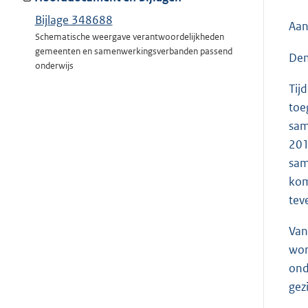
Bijlage 348688
Aan
Schematische weergave verantwoordelijkheden
gemeenten en samenwerkingsverbanden passend
Den
onderwijs
Tij
toe
sam
201
sam
kom
tev
Van
wor
ond
gez