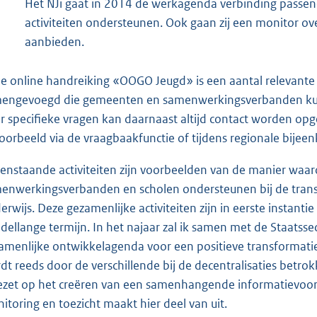
Het NJi gaat in 2014 de werkagenda verbinding passe
activiteiten ondersteunen. Ook gaan zij een monitor 
aanbieden.
de online handreiking «OOGO Jeugd» is een aantal relevante
engevoegd die gemeenten en samenwerkingsverbanden kun
r specifieke vragen kan daarnaast altijd contact worden o
voorbeeld via de vraagbaakfunctie of tijdens regionale bijee
enstaande activiteiten zijn voorbeelden van de manier waar
enwerkingsverbanden en scholen ondersteunen bij de transi
erwijs. Deze gezamenlijke activiteiten zijn in eerste instant
dellange termijn. In het najaar zal ik samen met de Staatss
amenlijke ontwikkelagenda voor een positieve transformati
dt reeds door de verschillende bij de decentralisaties bet
ezet op het creëren van een samenhangende informatievoor
itoring en toezicht maakt hier deel van uit.