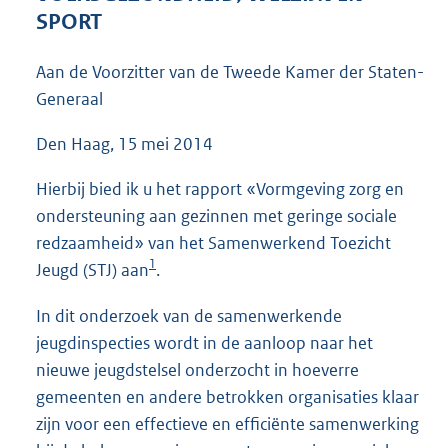
3
SPORT
9
K
Aan de Voorzitter van de Tweede Kamer der Staten-
b
Generaal
Den Haag, 15 mei 2014
Hierbij bied ik u het rapport «Vormgeving zorg en
ondersteuning aan gezinnen met geringe sociale
redzaamheid» van het Samenwerkend Toezicht
1
Jeugd (STJ) aan
.
In dit onderzoek van de samenwerkende
jeugdinspecties wordt in de aanloop naar het
nieuwe jeugdstelsel onderzocht in hoeverre
gemeenten en andere betrokken organisaties klaar
zijn voor een effectieve en efficiënte samenwerking