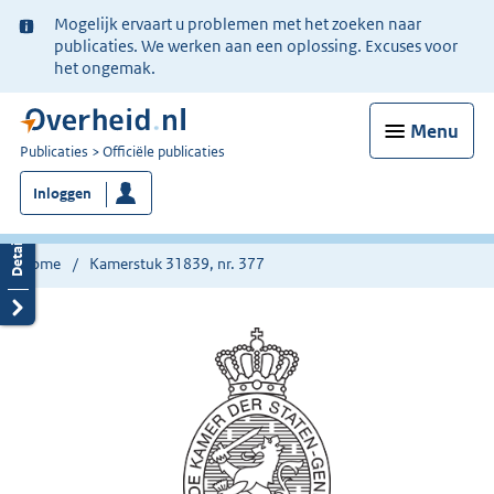
Ter
Mogelijk ervaart u problemen met het zoeken naar
informatie:
publicaties. We werken aan een oplossing. Excuses voor
het ongemak.
Menu
U
Publicaties
Officiële publicaties
bent
Inloggen
nu
hier:
Home
Kamerstuk 31839, nr. 377