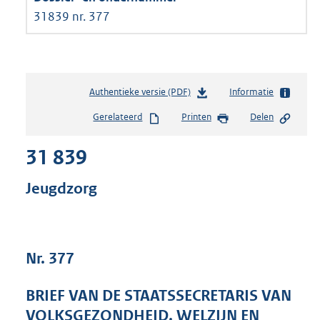
31839 nr. 377
Authentieke versie (PDF)
b
Informatie
e
Gerelateerd
Printen
Delen
s
t
31 839
a
n
d
Jeugdzorg
s
g
r
o
Nr. 377
o
t
t
BRIEF VAN DE STAATSSECRETARIS VAN
e
VOLKSGEZONDHEID, WELZIJN EN
: