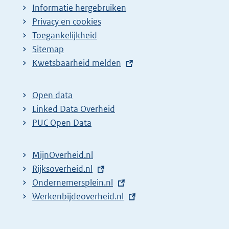
Informatie hergebruiken
Privacy en cookies
Toegankelijkheid
Sitemap
E
Kwetsbaarheid melden
x
t
Open data
e
Linked Data Overheid
r
PUC Open Data
n
e
MijnOverheid.nl
l
E
Rijksoverheid.nl
i
x
E
Ondernemersplein.nl
n
t
x
E
Werkenbijdeoverheid.nl
k
e
t
x
:
r
e
t