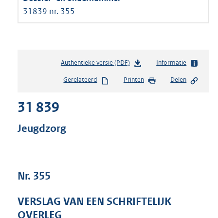
31839 nr. 355
Authentieke versie (PDF)
b
Informatie
e
Gerelateerd
Printen
Delen
s
t
31 839
a
n
d
Jeugdzorg
s
g
r
o
Nr. 355
o
t
t
VERSLAG VAN EEN SCHRIFTELIJK
e
OVERLEG
: