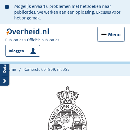
Ter
Mogelijk ervaart u problemen met het zoeken naar
informatie:
publicaties. We werken aan een oplossing. Excuses voor
het ongemak.
Menu
U
Publicaties
Officiële publicaties
bent
Inloggen
nu
hier:
Home
Kamerstuk 31839, nr. 355