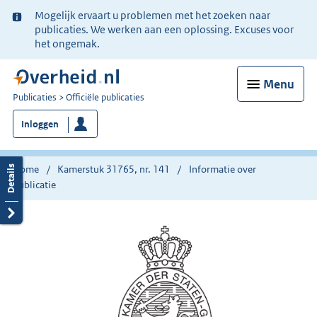
Ter
Mogelijk ervaart u problemen met het zoeken naar
informatie:
publicaties. We werken aan een oplossing. Excuses voor
het ongemak.
Menu
U
Publicaties
Officiële publicaties
bent
Inloggen
nu
hier:
Home
Kamerstuk 31765, nr. 141
Informatie over
publicatie