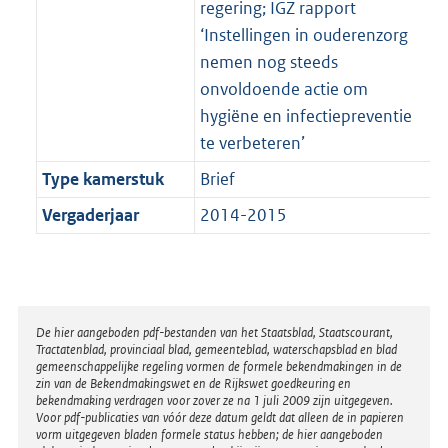
regering; IGZ rapport
‘Instellingen in ouderenzorg
nemen nog steeds
onvoldoende actie om
hygiëne en infectiepreventie
te verbeteren’
Type kamerstuk
Brief
Vergaderjaar
2014-2015
Disclaimer
De hier aangeboden pdf-bestanden van het Staatsblad, Staatscourant,
Tractatenblad, provinciaal blad, gemeenteblad, waterschapsblad en blad
gemeenschappelijke regeling vormen de formele bekendmakingen in de
zin van de Bekendmakingswet en de Rijkswet goedkeuring en
bekendmaking verdragen voor zover ze na 1 juli 2009 zijn uitgegeven.
Voor pdf-publicaties van vóór deze datum geldt dat alleen de in papieren
vorm uitgegeven bladen formele status hebben; de hier aangeboden