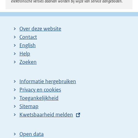
elektronische versies daarvan worden bij wijze van service aangeboden.
Over deze website
Contact
English
Help
Zoeken
Informatie hergebruiken
Privacy en cookies
Toegankelijkheid
Sitemap
E
Kwetsbaarheid melden
x
t
Open data