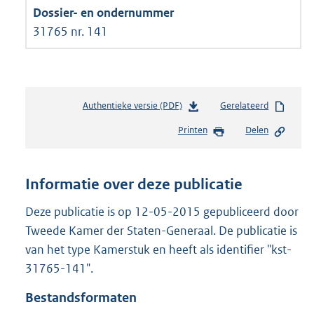
31765 nr. 141
Authentieke versie (PDF)
b
Gerelateerd
e
Printen
Delen
s
t
a
n
Informatie over deze publicatie
d
s
Deze publicatie is op 12-05-2015 gepubliceerd door
g
Tweede Kamer der Staten-Generaal. De publicatie is
r
van het type Kamerstuk en heeft als identifier "kst-
o
31765-141".
o
t
Bestandsformaten
t
e