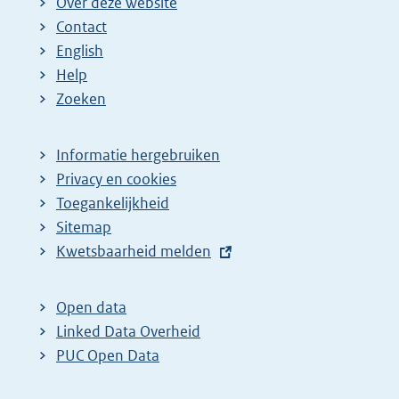
Over deze website
Contact
English
Help
Zoeken
Informatie hergebruiken
Privacy en cookies
Toegankelijkheid
Sitemap
E
Kwetsbaarheid melden
x
t
Open data
e
Linked Data Overheid
r
PUC Open Data
n
e