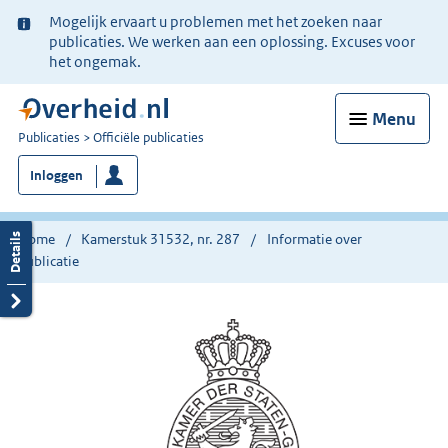
Ter
Mogelijk ervaart u problemen met het zoeken naar
informatie:
publicaties. We werken aan een oplossing. Excuses voor
het ongemak.
Menu
U
Publicaties
Officiële publicaties
bent
Inloggen
nu
hier:
Home
Kamerstuk 31532, nr. 287
Informatie over
publicatie