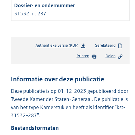
31532 nr. 287
Authentieke versie (PDF)
b
Gerelateerd
e
Printen
Delen
s
t
a
n
Informatie over deze publicatie
d
s
Deze publicatie is op 01-12-2023 gepubliceerd door
g
Tweede Kamer der Staten-Generaal. De publicatie is
r
van het type Kamerstuk en heeft als identifier "kst-
o
31532-287".
o
t
Bestandsformaten
t
e