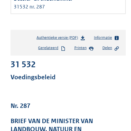
31532 nr. 287
Authentieke versie (PDF)
b
Informatie
e
Gerelateerd
Printen
Delen
s
t
31 532
a
n
d
Voedingsbeleid
s
g
r
o
Nr. 287
o
t
t
BRIEF VAN DE MINISTER VAN
e
LANDBOUW, NATUUR EN
: