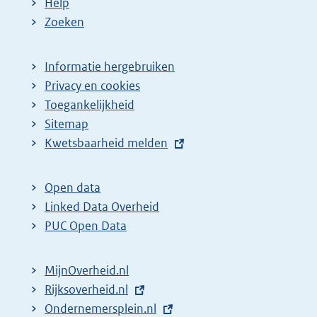
Help
Zoeken
Informatie hergebruiken
Privacy en cookies
Toegankelijkheid
Sitemap
E
Kwetsbaarheid melden
x
t
Open data
e
Linked Data Overheid
r
PUC Open Data
n
e
MijnOverheid.nl
l
E
Rijksoverheid.nl
i
x
E
Ondernemersplein.nl
n