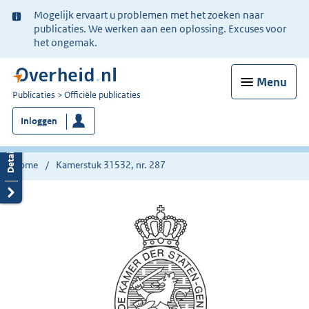
Ter
Mogelijk ervaart u problemen met het zoeken naar
informatie:
publicaties. We werken aan een oplossing. Excuses voor
het ongemak.
Menu
U
Publicaties
Officiële publicaties
bent
Inloggen
nu
hier:
Home
Kamerstuk 31532, nr. 287