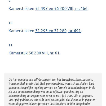
9
Kamerstukken
31 497 en 36 200 VIII, nr. 466
.
10
Kamerstukken
31 293 en 31 289, nr. 691
.
11
Kamerstuk
36 200 VIII, nr. 61
.
Disclaimer
De hier aangeboden pdf-bestanden van het Staatsblad, Staatscourant,
Tractatenblad, provinciaal blad, gemeenteblad, waterschapsblad en blad
gemeenschappelijke regeling vormen de formele bekendmakingen in de
zin van de Bekendmakingswet en de Rijkswet goedkeuring en
bekendmaking verdragen voor zover ze na 1 juli 2009 zijn uitgegeven.
Voor pdf-publicaties van vóór deze datum geldt dat alleen de in papieren
vorm uitgegeven bladen formele status hebben; de hier aangeboden