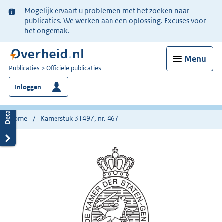
Ter
Mogelijk ervaart u problemen met het zoeken naar
informatie:
publicaties. We werken aan een oplossing. Excuses voor
het ongemak.
Menu
U
Publicaties
Officiële publicaties
bent
Inloggen
nu
hier:
Home
Kamerstuk 31497, nr. 467