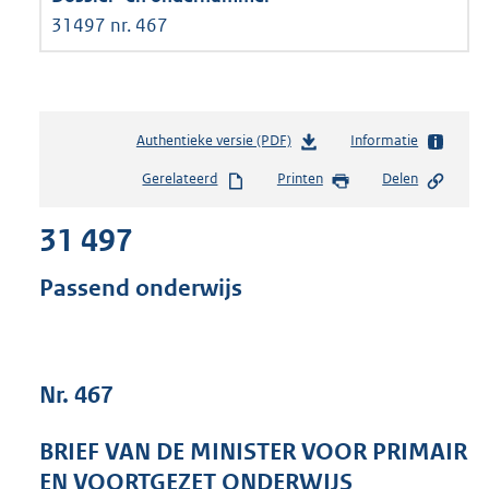
31497 nr. 467
Authentieke versie (PDF)
b
Informatie
e
Gerelateerd
Printen
Delen
s
t
31 497
a
n
d
Passend onderwijs
s
g
r
o
Nr. 467
o
t
t
BRIEF VAN DE MINISTER VOOR PRIMAIR
e
EN VOORTGEZET ONDERWIJS
: