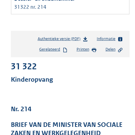
31322 nr. 214
Authentieke versie (PDF)
b
Informatie
e
Gerelateerd
Printen
Delen
s
t
31 322
a
n
d
Kinderopvang
s
g
r
o
Nr. 214
o
t
t
BRIEF VAN DE MINISTER VAN SOCIALE
e
ZAKEN EN WERKGELEGENHEID
: