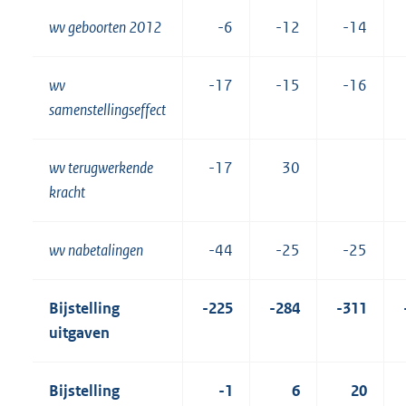
wv geboorten 2012
-6
-12
-14
wv
-17
-15
-16
samenstellingseffect
wv terugwerkende
-17
30
kracht
wv nabetalingen
-44
-25
-25
Bijstelling
-225
-284
-311
uitgaven
Bijstelling
-1
6
20