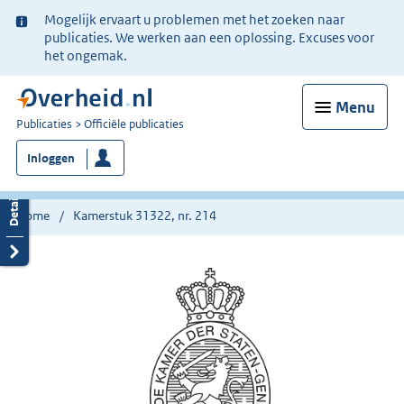
Ter
Mogelijk ervaart u problemen met het zoeken naar
informatie:
publicaties. We werken aan een oplossing. Excuses voor
het ongemak.
Menu
U
Publicaties
Officiële publicaties
bent
Inloggen
nu
hier:
Home
Kamerstuk 31322, nr. 214