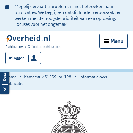
Ter
Mogelijk ervaart u problemen met het zoeken naar
informatie:
publicaties. We begrijpen dat dit hinder veroorzaakt en
werken met de hoogste prioriteit aan een oplossing.
Excuses voor het ongemak.
Menu
U
Publicaties
Officiële publicaties
bent
Inloggen
nu
hier:
Home
Kamerstuk 31239, nr. 128
Informatie over
publicatie