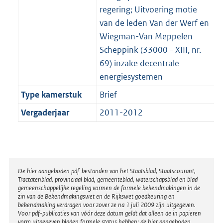
regering; Uitvoering motie
van de leden Van der Werf en
Wiegman-Van Meppelen
Scheppink (33000 - XIII, nr.
69) inzake decentrale
energiesystemen
Type kamerstuk
Brief
Vergaderjaar
2011-2012
Disclaimer
De hier aangeboden pdf-bestanden van het Staatsblad, Staatscourant,
Tractatenblad, provinciaal blad, gemeenteblad, waterschapsblad en blad
gemeenschappelijke regeling vormen de formele bekendmakingen in de
zin van de Bekendmakingswet en de Rijkswet goedkeuring en
bekendmaking verdragen voor zover ze na 1 juli 2009 zijn uitgegeven.
Voor pdf-publicaties van vóór deze datum geldt dat alleen de in papieren
vorm uitgegeven bladen formele status hebben; de hier aangeboden