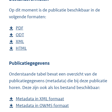
e
Op dit moment is de publicatie beschikbaar in de
:
3
volgende formaten:
9
K
D
PDF
b
b
o
D
ODT
e
b
w
o
D
XML
s
e
b
n
w
o
D
HTML
t
s
e
b
l
n
w
o
a
t
s
e
o
l
n
w
n
a
t
s
Publicatiegegevens
a
o
l
n
d
n
a
t
Onderstaande tabel bevat een overzicht van de
d
a
o
l
s
d
n
a
publicatiegegevens (metadata) die bij deze publicatie
p
d
a
o
g
s
d
n
horen. Deze zijn ook als los bestand beschikbaar:
u
p
d
a
r
g
s
d
b
u
p
d
o
r
g
s
Metadata in XML formaat
b
l
b
u
p
o
o
r
g
Metadata in OWMS formaat
e
b
i
l
b
u
t
o
o
r