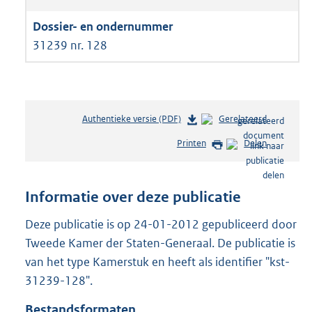
31239 nr. 128
Authentieke versie (PDF)
b
Gerelateerd
e
Printen
Delen
s
t
a
n
Informatie over deze publicatie
d
s
Deze publicatie is op 24-01-2012 gepubliceerd door
g
Tweede Kamer der Staten-Generaal. De publicatie is
r
van het type Kamerstuk en heeft als identifier "kst-
o
31239-128".
o
t
Bestandsformaten
t