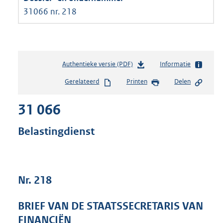
31066 nr. 218
Authentieke versie (PDF)
b
Informatie
e
Gerelateerd
Printen
Delen
s
t
31 066
a
n
d
Belastingdienst
s
g
r
o
Nr. 218
o
t
t
BRIEF VAN DE STAATSSECRETARIS VAN
e
FINANCIËN
: