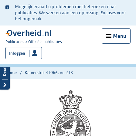
Ter
Mogelijk ervaart u problemen met het zoeken naar
informatie:
publicaties. We werken aan een oplossing. Excuses voor
het ongemak.
Menu
U
Publicaties
Officiële publicaties
bent
Inloggen
nu
hier:
Home
Kamerstuk 31066, nr. 218