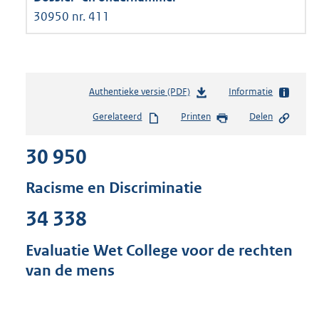
30950 nr. 411
Authentieke versie (PDF)
b
Informatie
e
Gerelateerd
Printen
Delen
s
t
30 950
a
n
d
Racisme en Discriminatie
s
g
34 338
r
o
Evaluatie Wet College voor de rechten
o
van de mens
t
t
e
: