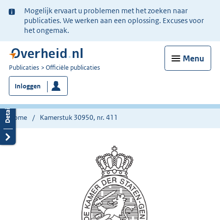
Ter
Mogelijk ervaart u problemen met het zoeken naar
informatie:
publicaties. We werken aan een oplossing. Excuses voor
het ongemak.
Menu
U
Publicaties
Officiële publicaties
bent
Inloggen
nu
hier:
Home
Kamerstuk 30950, nr. 411