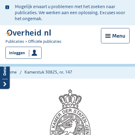
Ter
Mogelijk ervaart u problemen met het zoeken naar
informatie:
publicaties. We werken aan een oplossing. Excuses voor
het ongemak.
Menu
U
Publicaties
Officiële publicaties
bent
Inloggen
nu
hier:
Home
Kamerstuk 30825, nr. 147