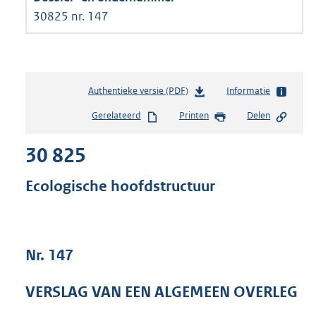
30825 nr. 147
Authentieke versie (PDF)
b
Informatie
e
Gerelateerd
Printen
Delen
s
t
30 825
a
n
d
Ecologische hoofdstructuur
s
g
r
o
Nr. 147
o
t
t
VERSLAG VAN EEN ALGEMEEN OVERLEG
e
: