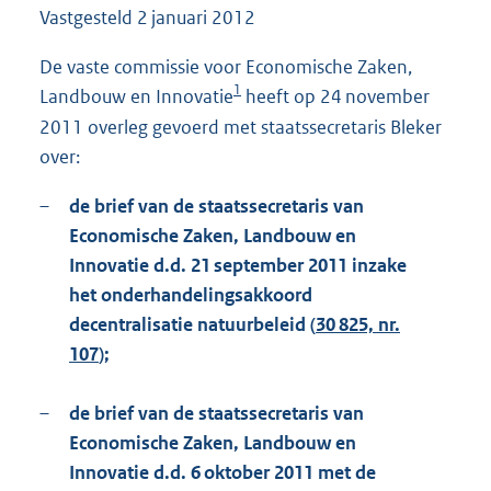
Vastgesteld
2 januari 2012
1
2
5
De vaste commissie voor Economische Zaken,
K
1
Landbouw en Innovatie
heeft op 24 november
b
2011 overleg gevoerd met staatssecretaris Bleker
over:
–
de brief van de staatssecretaris van
Economische Zaken, Landbouw en
Innovatie d.d. 21 september 2011 inzake
het onderhandelingsakkoord
decentralisatie natuurbeleid (
30 825, nr.
107
);
–
de brief van de staatssecretaris van
Economische Zaken, Landbouw en
Innovatie d.d. 6 oktober 2011 met de