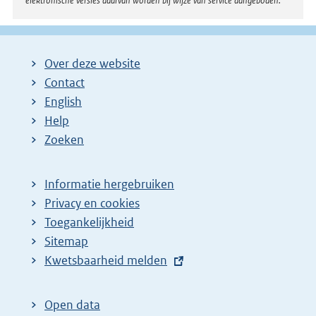
elektronische versies daarvan worden bij wijze van service aangeboden.
Over deze website
Contact
English
Help
Zoeken
Informatie hergebruiken
Privacy en cookies
Toegankelijkheid
Sitemap
E
Kwetsbaarheid melden
x
t
Open data