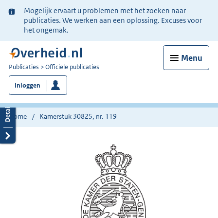
Ter
Mogelijk ervaart u problemen met het zoeken naar
informatie:
publicaties. We werken aan een oplossing. Excuses voor
het ongemak.
Menu
U
Publicaties
Officiële publicaties
bent
Inloggen
nu
hier:
Home
Kamerstuk 30825, nr. 119