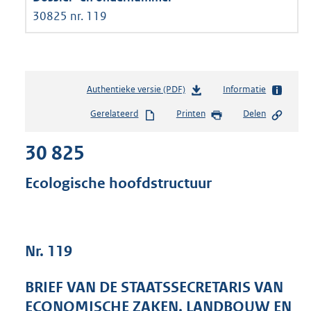
30825 nr. 119
Authentieke versie (PDF)
b
Informatie
e
Gerelateerd
Printen
Delen
s
t
30 825
a
n
d
Ecologische hoofdstructuur
s
g
r
o
Nr. 119
o
t
t
BRIEF VAN DE STAATSSECRETARIS VAN
e
ECONOMISCHE ZAKEN, LANDBOUW EN
: