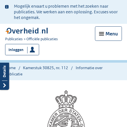
Ter
Mogelijk ervaart u problemen met het zoeken naar
informatie:
publicaties. We werken aan een oplossing. Excuses voor
het ongemak.
Menu
U
Publicaties
Officiële publicaties
bent
Inloggen
nu
hier:
Home
Kamerstuk 30825, nr. 112
Informatie over
publicatie