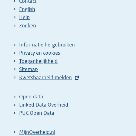
Contact
English
Help
Zoeken
Informatie hergebruiken
Privacy en cookies
Toegankelijkheid
Sitemap
E
Kwetsbaarheid melden
x
t
Open data
e
Linked Data Overheid
r
PUC Open Data
n
e
MijnOverheid.nl
l