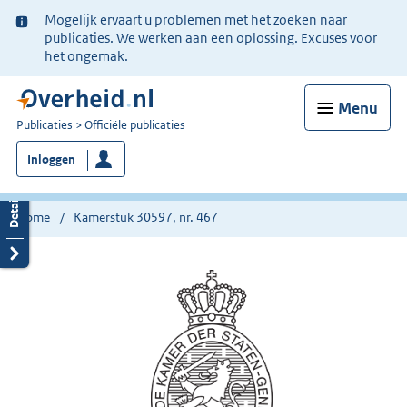
Ter
Mogelijk ervaart u problemen met het zoeken naar
informatie:
publicaties. We werken aan een oplossing. Excuses voor
het ongemak.
Menu
U
Publicaties
Officiële publicaties
bent
Inloggen
nu
hier:
Home
Kamerstuk 30597, nr. 467