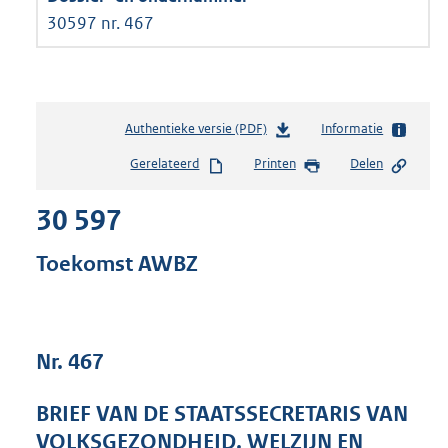
30597 nr. 467
Authentieke versie (PDF)
b
Informatie
e
Gerelateerd
Printen
Delen
s
t
30 597
a
n
d
Toekomst AWBZ
s
g
r
o
Nr. 467
o
t
t
BRIEF VAN DE STAATSSECRETARIS VAN
e
VOLKSGEZONDHEID, WELZIJN EN
: