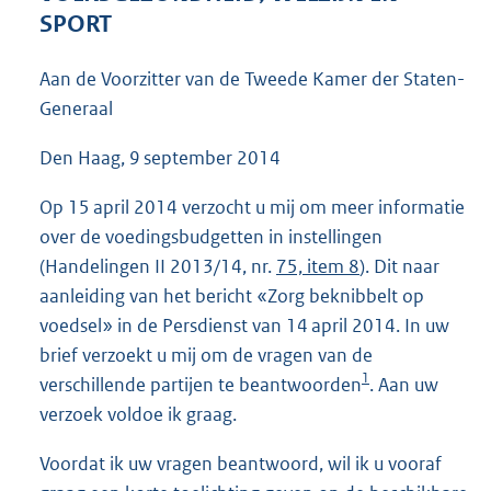
7
SPORT
0
K
Aan de Voorzitter van de Tweede Kamer der Staten-
b
Generaal
Den Haag, 9 september 2014
Op 15 april 2014 verzocht u mij om meer informatie
over de voedingsbudgetten in instellingen
(Handelingen II 2013/14, nr.
75, item 8
). Dit naar
aanleiding van het bericht «Zorg beknibbelt op
voedsel» in de Persdienst van 14 april 2014. In uw
brief verzoekt u mij om de vragen van de
1
verschillende partijen te beantwoorden
. Aan uw
verzoek voldoe ik graag.
Voordat ik uw vragen beantwoord, wil ik u vooraf