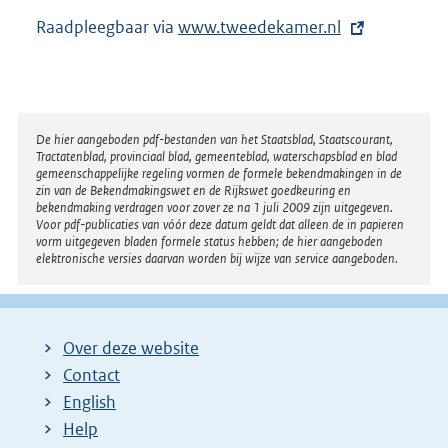
e
Raadpleegbaar via
E
www.tweedekamer.nl
l
x
i
t
n
e
k
r
:
Disclaimer
De hier aangeboden pdf-bestanden van het Staatsblad, Staatscourant,
Tractatenblad, provinciaal blad, gemeenteblad, waterschapsblad en blad
n
gemeenschappelijke regeling vormen de formele bekendmakingen in de
e
zin van de Bekendmakingswet en de Rijkswet goedkeuring en
bekendmaking verdragen voor zover ze na 1 juli 2009 zijn uitgegeven.
l
Voor pdf-publicaties van vóór deze datum geldt dat alleen de in papieren
i
vorm uitgegeven bladen formele status hebben; de hier aangeboden
elektronische versies daarvan worden bij wijze van service aangeboden.
n
k
:
Over deze website
Contact
English
Help