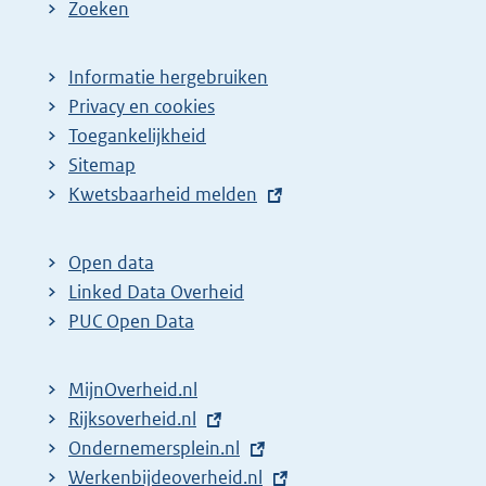
Zoeken
Informatie hergebruiken
Privacy en cookies
Toegankelijkheid
Sitemap
E
Kwetsbaarheid melden
x
t
Open data
e
Linked Data Overheid
r
PUC Open Data
n
e
MijnOverheid.nl
l
E
Rijksoverheid.nl
i
x
E
Ondernemersplein.nl
n
t
x
E
Werkenbijdeoverheid.nl