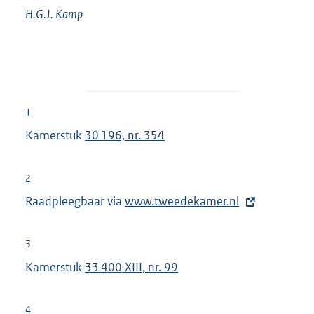
H.G.J.
Kamp
1
Kamerstuk
30 196, nr. 354
2
Raadpleegbaar via
E
www.tweedekamer.nl
x
t
3
e
Kamerstuk
33 400 XIII, nr. 99
r
n
4