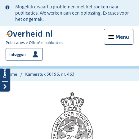
Ter
Mogelijk ervaart u problemen met het zoeken naar
informatie:
publicaties. We werken aan een oplossing. Excuses voor
het ongemak.
Menu
U
Publicaties
Officiële publicaties
bent
Inloggen
nu
hier:
Home
Kamerstuk 30196, nr. 463