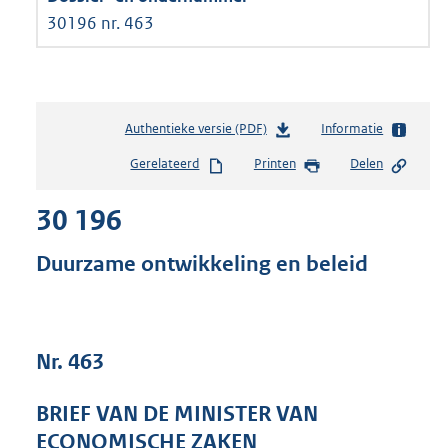
30196 nr. 463
Authentieke versie (PDF)
b
Informatie
e
Gerelateerd
Printen
Delen
s
t
30 196
a
n
d
Duurzame ontwikkeling en beleid
s
g
r
o
Nr. 463
o
t
t
BRIEF VAN DE MINISTER VAN
e
ECONOMISCHE ZAKEN
: