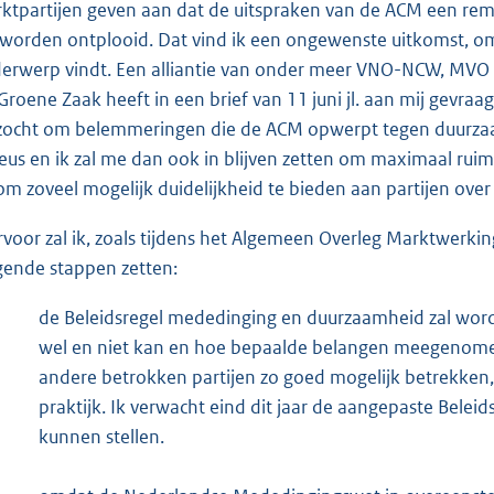
ktpartijen geven aan dat de uitspraken van de ACM een r
 worden ontplooid. Dat vind ik een ongewenste uitkomst, om
erwerp vindt. Een alliantie van onder meer VNO-NCW, MVO N
Groene Zaak heeft in een brief van 11 juni jl. aan mij gev
zocht om belemmeringen die de ACM opwerpt tegen duurza
ieus en ik zal me dan ook in blijven zetten om maximaal r
om zoveel mogelijk duidelijkheid te bieden aan partijen over
rvoor zal ik, zoals tijdens het Algemeen Overleg Marktwerkin
gende stappen zetten:
de Beleidsregel mededinging en duurzaamheid zal word
wel en niet kan en hoe bepaalde belangen meegenomen 
andere betrokken partijen zo goed mogelijk betrekken,
praktijk. Ik verwacht eind dit jaar de aangepaste Bele
kunnen stellen.