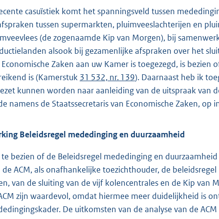
recente casuïstiek komt het spanningsveld tussen mededing
 afspraken tussen supermarkten, pluimveeslachterijen en p
imveevlees (de zogenaamde Kip van Morgen), bij samenwerki
ductielanden alsook bij gezamenlijke afspraken over het sluit
 Economische Zaken aan uw Kamer is toegezegd, is bezien 
reikend is (Kamerstuk
31 532, nr. 139
). Daarnaast heb ik t
gezet kunnen worden naar aanleiding van de uitspraak van de
e namens de Staatssecretaris van Economische Zaken, op in
king Beleidsregel mededinging en duurzaamheid
te bezien of de Beleidsregel mededinging en duurzaamheid to
 de ACM, als onafhankelijke toezichthouder, de beleidsregel
en, van de sluiting van de vijf kolencentrales en de Kip van
ACM zijn waardevol, omdat hiermee meer duidelijkheid is on
edingingskader. De uitkomsten van de analyse van de ACM 