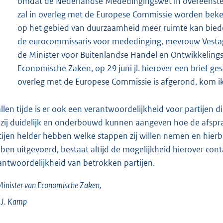
omdat de Nederlandse Mededingingswet in overeenste
zal in overleg met de Europese Commissie worden beke
op het gebied van duurzaamheid meer ruimte kan biede
de eurocommissaris voor mededinging, mevrouw Vestage
de Minister voor Buitenlandse Handel en Ontwikkeling
Economische Zaken, op 29 juni jl. hierover een brief g
overleg met de Europese Commissie is afgerond, kom ik 
allen tijde is er ook een verantwoordelijkheid voor partijen d
 zij duidelijk en onderbouwd kunnen aangeven hoe de afsp
tijen helder hebben welke stappen zij willen nemen en hierb
ben uitgevoerd, bestaat altijd de mogelijkheid hierover con
antwoordelijkheid van betrokken partijen.
inister van Economische Zaken,
J.
Kamp