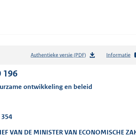
Authentieke versie (PDF)
b
Informatie
e
s
0 196
t
urzame ontwikkeling en beleid
a
n
d
s
. 354
g
r
IEF VAN DE MINISTER VAN ECONOMISCHE ZA