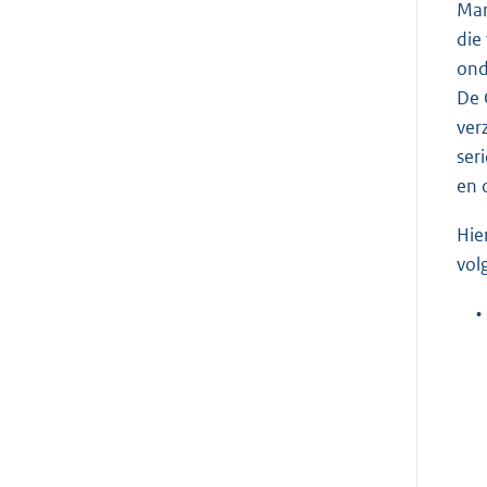
Mar
die
ond
De 
ver
ser
en 
Hie
vol
•