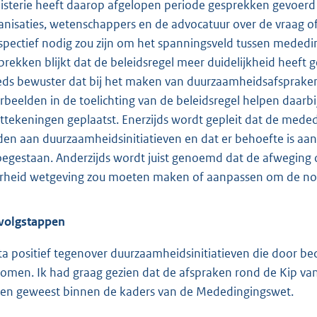
isterie heeft daarop afgelopen periode gesprekken gevoerd 
anisaties, wetenschappers en de advocatuur over de vraag of 
spectief nodig zou zijn om het spanningsveld tussen mededi
prekken blijkt dat de beleidsregel meer duidelijkheid heeft
eds bewuster dat bij het maken van duurzaamheidsafsprake
rbeelden in de toelichting van de beleidsregel helpen daarbij
ttekeningen geplaatst. Enerzijds wordt gepleit dat de me
den aan duurzaamheidsinitiatieven en dat er behoefte is aan
toegestaan. Anderzijds wordt juist genoemd dat de afweging
rheid wetgeving zou moeten maken of aanpassen om de no
volgstappen
sta positief tegenover duurzaamheidsinitiatieven die door b
omen. Ik had graag gezien dat de afspraken rond de Kip van
en geweest binnen de kaders van de Mededingingswet.