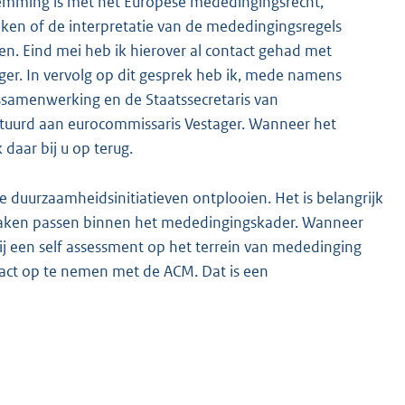
mming is met het Europese mededingingsrecht,
ken of de interpretatie van de mededingingsregels
n. Eind mei heb ik hierover al contact gehad met
r. In vervolg op dit gesprek heb ik, mede namens
ssamenwerking en de Staatssecretaris van
estuurd aan eurocommissaris Vestager. Wanneer het
daar bij u op terug.
ie duurzaamheidsinitiatieven ontplooien. Het is belangrijk
raken passen binnen het mededingingskader. Wanneer
ij een self assessment op het terrein van mededinging
tact op te nemen met de ACM. Dat is een