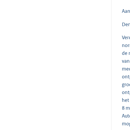
Aan
Den
Ver
nor
de 
van
med
ont
gro
ont
het
8 m
Aut
mog