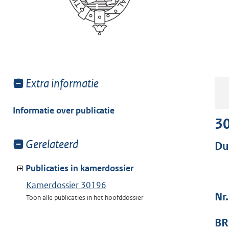
Toon
Extra informatie
meer
van:
Informatie over publicatie
3
Toon
Gerelateerd
Du
meer
van:
Publicaties in kamerdossier
Kamerdossier 30196
Nr
Toon alle publicaties in het hoofddossier
BR