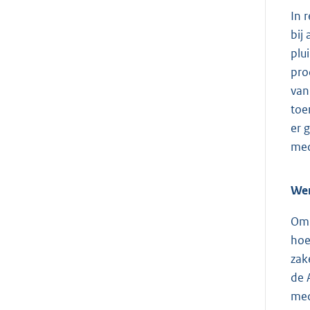
In 
bij
plu
pro
van
toe
er 
med
Wer
Om 
hoe
zak
de 
med