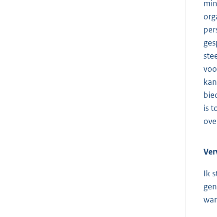
min
org
per
ges
ste
voo
kan
bie
is 
ove
Ver
Ik 
gen
war