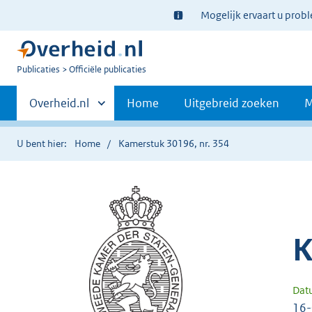
Ter
Mogelijk ervaart u prob
informatie:
U
Publicaties
Officiële publicaties
bent
Primaire
nu
Andere
Overheid.nl
Home
Uitgebreid zoeken
M
hier:
sites
navigatie
binnen
U bent hier:
Home
Kamerstuk 30196, nr. 354
K
Dat
16-