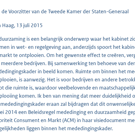
o
o
 de Voorzitter van de Tweede Kamer der Staten-Generaal
t
 Haag, 13 juli 2015
t
e
duurzaming is een belangrijk onderwerp waar het kabinet zich
:
men in wet- en regelgeving aan, anderzijds spoort het kabin
4
markt te ontplooien. Om het gewenste effect te creëren, ver
2
 meerdere bedrijven. Bij samenwerking ten behoeve van derg
K
edingingskader in beeld komen. Ruimte om binnen het med
b
plooien, is aanwezig. Het is voor bedrijven en andere betrokk
ot die ruimte is, waardoor veelbelovende en maatschappelijk 
plooiing komen. Ik ben van mening dat meer duidelijkheid o
 mededingingskader eraan zal bijdragen dat dit onwenselijk
ei 2014 een Beleidsregel mededinging en duurzaamheid gep
oriteit Consument en Markt (ACM) in haar visiedocument m
elijkheden liggen binnen het mededingingskader.