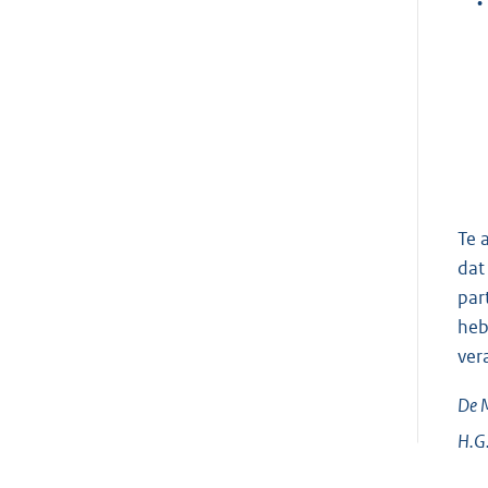
•
Te 
dat
par
heb
ver
De M
H.G.