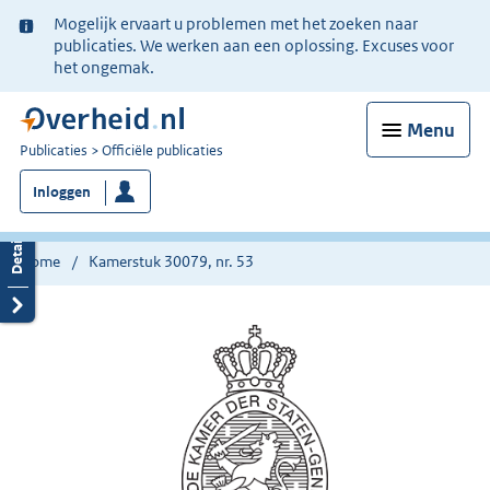
Ter
Mogelijk ervaart u problemen met het zoeken naar
informatie:
publicaties. We werken aan een oplossing. Excuses voor
het ongemak.
Menu
U
Publicaties
Officiële publicaties
bent
Inloggen
nu
hier:
Home
Kamerstuk 30079, nr. 53