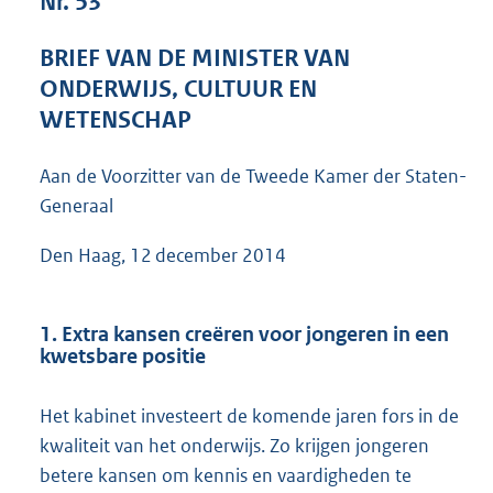
Nr. 53
3
8
BRIEF VAN DE MINISTER VAN
6
ONDERWIJS, CULTUUR EN
K
b
WETENSCHAP
Aan de Voorzitter van de Tweede Kamer der Staten-
Generaal
Den Haag, 12 december 2014
1. Extra kansen creëren voor jongeren in een
kwetsbare positie
Het kabinet investeert de komende jaren fors in de
kwaliteit van het onderwijs. Zo krijgen jongeren
betere kansen om kennis en vaardigheden te