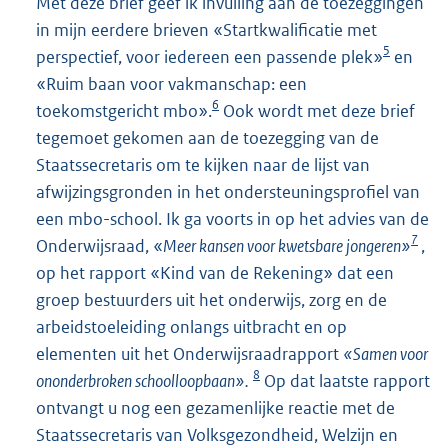
Met deze brief geef ik invulling aan de toezeggingen
in mijn eerdere brieven «Startkwalificatie met
5
perspectief, voor iedereen een passende plek»
en
«Ruim baan voor vakmanschap: een
6
toekomstgericht mbo».
Ook wordt met deze brief
tegemoet gekomen aan de toezegging van de
Staatssecretaris om te kijken naar de lijst van
afwijzingsgronden in het ondersteuningsprofiel van
een mbo-school. Ik ga voorts in op het advies van de
7
Onderwijsraad, «
Meer kansen voor kwetsbare jongeren»
,
op het rapport «Kind van de Rekening» dat een
groep bestuurders uit het onderwijs, zorg en de
arbeidstoeleiding onlangs uitbracht en op
elementen uit het Onderwijsraadrapport
«Samen voor
8
ononderbroken schoolloopbaan».
Op dat laatste rapport
ontvangt u nog een gezamenlijke reactie met de
Staatssecretaris van Volksgezondheid, Welzijn en