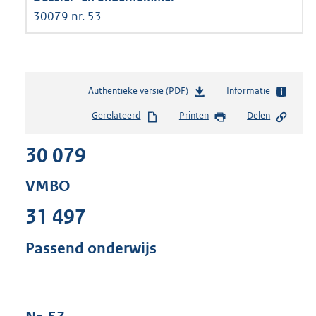
30079 nr. 53
Authentieke versie (PDF)
b
Informatie
e
Gerelateerd
Printen
Delen
s
t
30 079
a
n
d
VMBO
s
g
31 497
r
o
Passend onderwijs
o
t
t
e
: