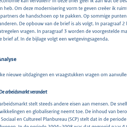
economie kan vervullen? In deze brief geef ik aan wat de bel
n heb. Om deze modernisering vorm te geven creëer ik ruim
n partners de handschoen op te pakken. Op sommige punten 
anderen. De opbouw van de brief is als volgt. In paragraaf 
tregelen vragen. In paragraaf 3 worden de voorgestelde maa
e brief af. In de bijlage volgt een wetgevingsagenda.
Analyse
ke nieuwe uitdagingen en vraagstukken vragen om aanvull
De arbeidsmarkt verandert
arbeidsmarkt stelt steeds andere eisen aan mensen. De snelh
wikkelingen en globalisering neemt toe. De inhoud van bero
 Sociaal en Cultureel Planbureau (SCP) stelt dat in de period
dwenen. In de periode 2004–2008 was dat gegroeid naar 4 tot