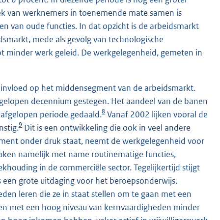
trek van werknemers in toenemende mate samen is
en van oude functies. In dat opzicht is de arbeidsmarkt
markt, mede als gevolg van technologische
tot minder werk geleid. De werkgelegenheid, gemeten in
an invloed op het middensegment van de arbeidsmarkt.
fgelopen decennium gestegen. Het aandeel van de banen
8
 afgelopen periode gedaald.
Vanaf 2002 lijken vooral de
9
stig.
Dit is een ontwikkeling die ook in veel andere
gment onder druk staat, neemt de werkgelegenheid voor
raken namelijk met name routinematige functies,
ouding in de commerciële sector. Tegelijkertijd stijgt
s een grote uitdaging voor het beroepsonderwijs.
n leren die ze in staat stellen om te gaan met een
sen met een hoog niveau van kernvaardigheden minder