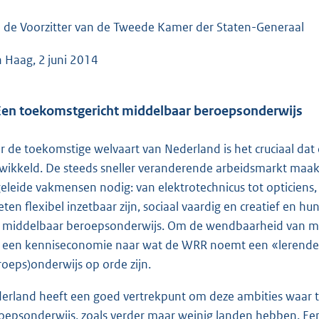
o
o
 de Voorzitter van de Tweede Kamer der Staten-Generaal
t
 Haag, 2 juni 2014
t
e
:
Een toekomstgericht middelbaar beroepsonderwijs
2
4
r de toekomstige welvaart van Nederland is het cruciaal da
3
wikkeld. De steeds sneller veranderende arbeidsmarkt maak
K
eleide vakmensen nodig: van elektrotechnicus tot opticien
b
ten flexibel inzetbaar zijn, sociaal vaardig en creatief en hu
 middelbaar beroepsonderwijs. Om de wendbaarheid van me
 een kenniseconomie naar wat de WRR noemt een «lerende e
roeps)onderwijs op orde zijn.
erland heeft een goed vertrekpunt om deze ambities waar t
oepsonderwijs, zoals verder maar weinig landen hebben. Een