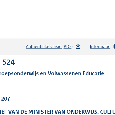
Authentieke versie (PDF)
b
Informatie
e
s
1 524
t
roepsonderwijs en Volwassenen Educatie
a
n
d
s
. 207
g
r
IEF VAN DE MINISTER VAN ONDERWIJS, CUL