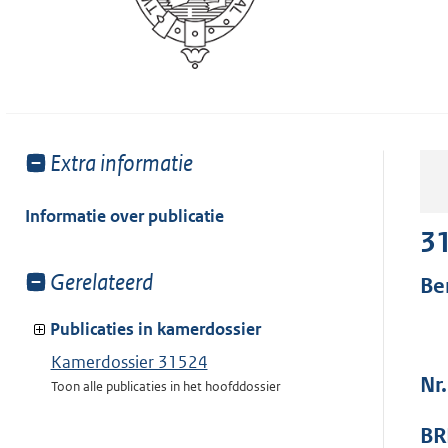
Toon
Extra informatie
meer
van:
Informatie over publicatie
3
Toon
Gerelateerd
Be
meer
van:
Publicaties in kamerdossier
Kamerdossier 31524
Nr
Toon alle publicaties in het hoofddossier
BR