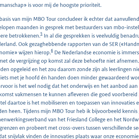
manschap» is voor mij de hoogste prioriteit.
basis van mijn MBO Tour concludeer ik echter dat aanvullende
elopen maanden in gesprek met bestuurders van mbo-instel
5
ere betrokkenen.
In al die gesprekken is veelvuldig bena
erland. Ook gezaghebbende rapporten van de SER («Handm
6
nomie» wijzen hierop.
De Nederlandse economie is immers 
met de vergrijzing op komst zal deze behoefte niet afnemen.
den opgeleid en het zou daarom zonde zijn als leerlingen n
 iets met je hoofd én handen doen minder gewaardeerd word
rvoor is het wel nodig dat het onderwijs en het aanbod aa
komst vakmensen te kunnen afleveren die goed voorbereid 
utel daartoe is het mobiliseren en toepassen van innovaties 
den heen. Tijdens mijn MBO Tour heb ik bijvoorbeeld kenn
enwerkingsverband van het Friesland College en het Nordwin C
grenzen en probeert met cross-overs tussen verschillende sec
dat snijvlak vinden de innovaties plaats waar onze econom