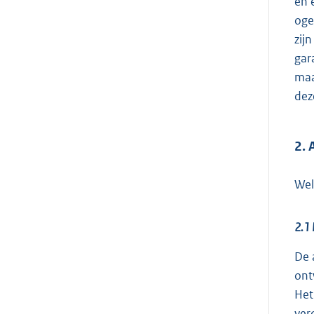
en 
oge
zij
gar
maa
dez
2. 
Wel
2.1 
De 
ont
Het
ver