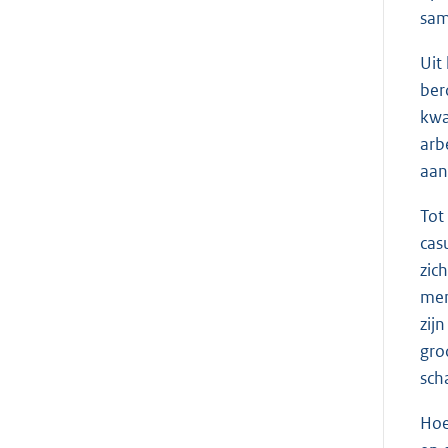
sam
Uit
ber
kwa
arb
aan
Tot
cas
zic
men
zij
gro
scha
Hoe