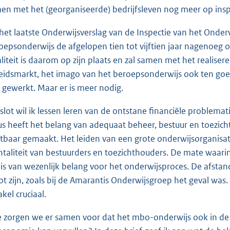
en met het (georganiseerde) bedrijfsleven nog meer op insp
 het laatste Onderwijsverslag van de Inspectie van het Onderw
oepsonderwijs de afgelopen tien tot vijftien jaar nagenoeg op
liteit is daarom op zijn plaats en zal samen met het realise
eidsmarkt, het imago van het beroepsonderwijs ook ten goe
 gewerkt. Maar er is meer nodig.
 slot wil ik lessen leren van de ontstane financiële proble
us heeft het belang van adequaat beheer, bestuur en toezicht
htbaar gemaakt. Het leiden van een grote onderwijsorganisatie
taliteit van bestuurders en toezichthouders. De mate waarin 
n is van wezenlijk belang voor het onderwijsproces. De afstan
ot zijn, zoals bij de Amarantis Onderwijsgroep het geval was.
kel cruciaal.
 zorgen we er samen voor dat het mbo-onderwijs ook in de 