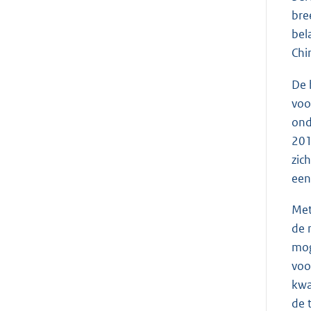
bre
bel
Chi
De 
voo
ond
201
zic
een
Met
de 
mog
voo
kwa
de 