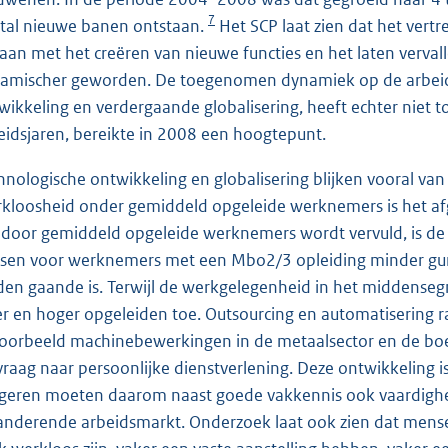
7
tal nieuwe banen ontstaan.
Het SCP laat zien dat het ver
aan met het creëren van nieuwe functies en het laten vervall
amischer geworden. De toegenomen dynamiek op de arbeids
wikkeling en verdergaande globalisering, heeft echter niet 
eidsjaren, bereikte in 2008 een hoogtepunt.
hnologische ontwikkeling en globalisering blijken vooral v
kloosheid onder gemiddeld opgeleide werknemers is het a
 door gemiddeld opgeleide werknemers wordt vervuld, is de
sen voor werknemers met een Mbo2/3 opleiding minder gun
den gaande is. Terwijl de werkgelegenheid in het middense
er en hoger opgeleiden toe. Outsourcing en automatisering 
voorbeeld machinebewerkingen in de metaalsector en de boekh
vraag naar persoonlijke dienstverlening. Deze ontwikkeling i
geren moeten daarom naast goede vakkennis ook vaardighede
anderende arbeidsmarkt. Onderzoek laat ook zien dat men