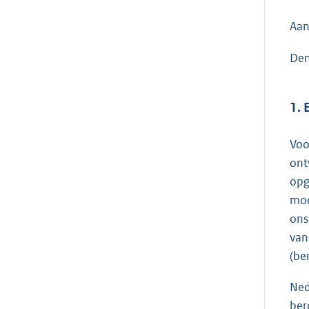
Aan
Den
1. 
Voo
ont
opg
moe
ons
van
(be
Ned
ber