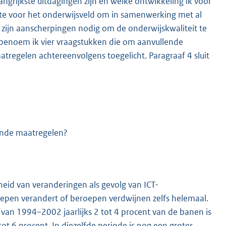
angrijkste uitdagingen zijn en welke ontwikkeling ik voor
te voor het onderwijsveld om in samenwerking met al
zijn aanscherpingen nodig om de onderwijskwaliteit te
2 benoem ik vier vraagstukken die om aanvullende
tregelen achtereenvolgens toegelicht. Paragraaf 4 sluit
ende maatregelen?
eid van veranderingen als gevolg van ICT-
epen verandert of beroepen verdwijnen zelfs helemaal.
e van 1994–2002 jaarlijks 2 tot 4 procent van de banen is
 6 procent. In diezelfde periode is nog een groter