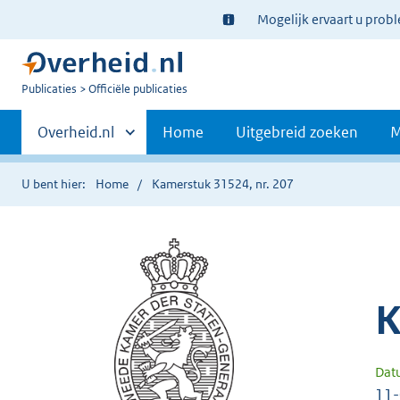
Ter
Mogelijk ervaart u prob
informatie:
U
Publicaties
Officiële publicaties
bent
Primaire
nu
Andere
Overheid.nl
Home
Uitgebreid zoeken
M
hier:
sites
navigatie
binnen
U bent hier:
Home
Kamerstuk 31524, nr. 207
K
Dat
11