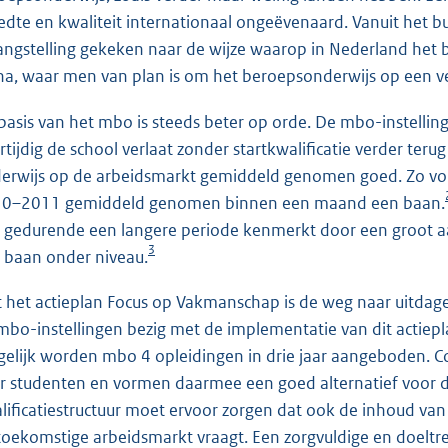
edte en kwaliteit internationaal ongeëvenaard. Vanuit het 
angstelling gekeken naar de wijze waarop in Nederland het 
na, waar men van plan is om het beroepsonderwijs op een ver
basis van het mbo is steeds beter op orde. De mbo-instelling
rtijdig de school verlaat zonder startkwalificatie verder terug
erwijs op de arbeidsmarkt gemiddeld genomen goed. Zo von
0–2011 gemiddeld genomen binnen een maand een baan.
h gedurende een langere periode kenmerkt door een groot a
3
 baan onder niveau.
 het actieplan Focus op Vakmanschap is de weg naar uitdag
mbo-instellingen bezig met de implementatie van dit actiepl
elijk worden mbo 4 opleidingen in drie jaar aangeboden. Co
r studenten en vormen daarmee een goed alternatief voor d
lificatiestructuur moet ervoor zorgen dat ook de inhoud va
toekomstige arbeidsmarkt vraagt. Een zorgvuldige en doeltr