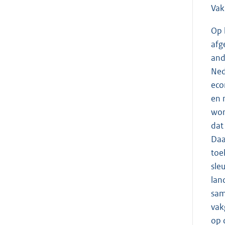
Vak
Op 
afg
and
Ned
eco
en 
wor
dat
Daa
toe
sle
lan
sam
vak
op 