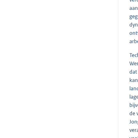
aan
geg
dyn
ont
arb
Tec
Wer
dat
kan
lan
lag
bij
de 
Jon
ver