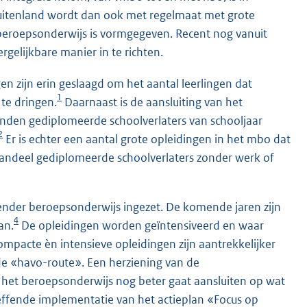
buitenland wordt dan ook met regelmaat met grote
beroepsonderwijs is vormgegeven. Recent nog vanuit
gelijkbare manier in te richten.
en zijn erin geslaagd om het aantal leerlingen dat
1
 te dringen.
Daarnaast is de aansluiting van het
den gediplomeerde schoolverlaters van schooljaar
2
Er is echter een aantal grote opleidingen in het mbo dat
andeel gediplomeerde schoolverlaters zonder werk of
ender beroepsonderwijs ingezet. De komende jaren zijn
4
an.
De opleidingen worden geïntensiveerd en waar
mpacte èn intensieve opleidingen zijn aantrekkelijker
e «havo-route». Een herziening van de
n het beroepsonderwijs nog beter gaat aansluiten op wat
effende implementatie van het actieplan «Focus op