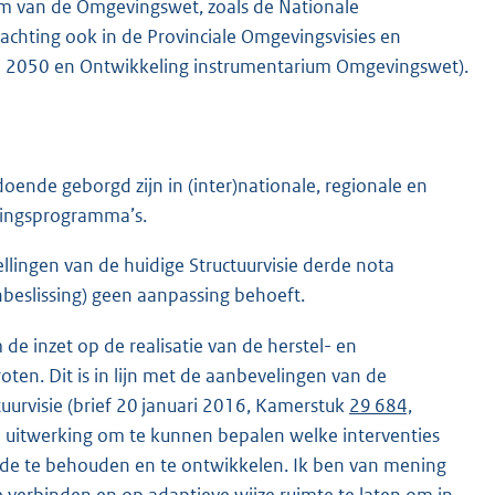
rium van de Omgevingswet, zoals de Nationale
wachting ook in de Provinciale Omgevingsvisies en
 2050 en Ontwikkeling instrumentarium Omgevingswet).
doende geborgd zijn in (inter)nationale, regionale en
kingsprogramma’s.
llingen van de huidige Structuurvisie derde nota
beslissing) geen aanpassing behoeft.
e inzet op de realisatie van de herstel- en
oten. Dit is in lijn met de aanbevelingen van de
urvisie (brief 20 januari 2016, Kamerstuk
29 684,
re uitwerking om te kunnen bepalen welke interventies
de te behouden en te ontwikkelen. Ik ben van mening
e verbinden en op adaptieve wijze ruimte te laten om in