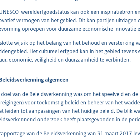
UNESCO-werelderfgoedstatus kan ook een inspiratiebron en e
ovatief vermogen van het gebied. Dit kan partijen uitdagen 
evorming oproepen voor duurzame economische innovatie e
slotte wijs ik op het belang van het behoud en versterking va
dengebied. Het cultureel erfgoed kan in het gebied tevens 
uur, economie, veiligheid en duurzaamheid te verbinden.
Beleidsverkenning algemeen
 doel van de Beleidsverkenning was om het speelveld en de 
reigingen) voor toekomstig beleid en beheer van het wadden
t leiden tot aanpassingen van het huidige beleid. De blik 
eidsverkennend onderzoek heeft plaatsgevonden in de peri
rapportage van de Beleidsverkenning van 31 maart 2017 lev