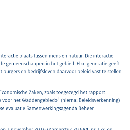
teractie plaats tussen mens en natuur. Die interactie
de gemeenschappen in het gebied. Elke generatie geeft
burgers en bedrijfsleven daarvoor beleid vast te stellen
 Economische Zaken, zoals toegezegd het rapport
1
gio voor het Waddengebied»
(hierna: Beleidsverkenning)
tijdse evaluatie Samenwerkingsagenda Beheer
ri en 7 november 2016 (Kamerstuk
29 684, nr. 124
en