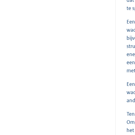
te 
Een
wad
bij
str
ene
een
met
Een
wad
and
Ten
Omg
het