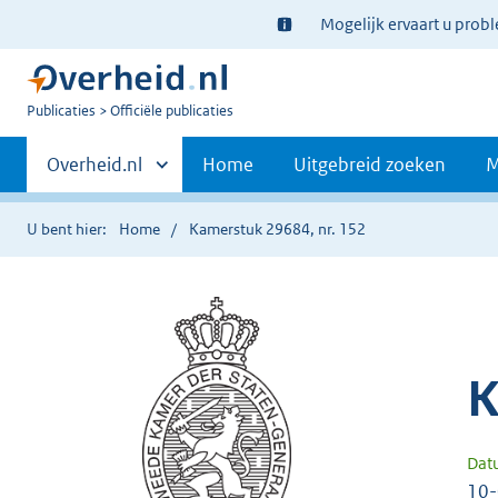
Ter
Mogelijk ervaart u prob
informatie:
U
Publicaties
Officiële publicaties
bent
Primaire
nu
Andere
Overheid.nl
Home
Uitgebreid zoeken
M
hier:
sites
navigatie
binnen
U bent hier:
Home
Kamerstuk 29684, nr. 152
K
Dat
10-