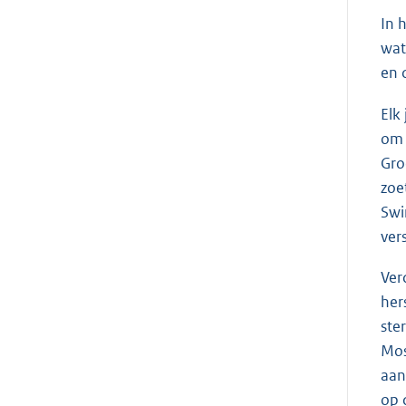
In 
wat
en 
Elk
om 
Gro
zoe
Swi
ver
Ver
her
ste
Mos
aan
op 