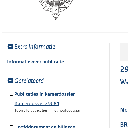
Toon
Extra informatie
meer
van:
Informatie over publicatie
2
Toon
Gerelateerd
Wa
meer
van:
Publicaties in kamerdossier
Kamerdossier 29684
Nr
Toon alle publicaties in het hoofddossier
BR
Hoofddocument en bijlagen