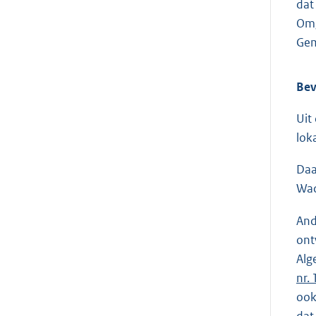
dat
Omg
Gem
Bev
Uit
lok
Daa
Wad
And
ont
Alg
nr.
ook
dat