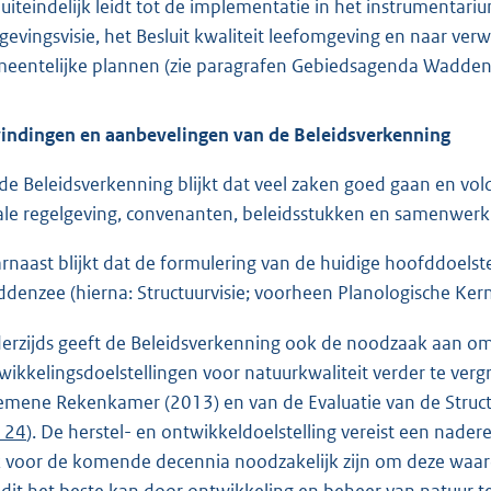
 uiteindelijk leidt tot de implementatie in het instrumenta
evingsvisie, het Besluit kwaliteit leefomgeving en naar ver
eentelijke plannen (zie paragrafen Gebiedsagenda Wadden
indingen en aanbevelingen van de Beleidsverkenning
 de Beleidsverkenning blijkt dat veel zaken goed gaan en vol
ale regelgeving, convenanten, beleidsstukken en samenwer
rnaast blijkt dat de formulering van de huidige hoofddoelste
denzee (hierna: Structuurvisie; voorheen Planologische Kern
erzijds geeft de Beleidsverkenning ook de noodzaak aan om d
wikkelingsdoelstellingen voor natuurkwaliteit verder te vergr
emene Rekenkamer (2013) en van de Evaluatie van de Structu
 124
). De herstel- en ontwikkeldoelstelling vereist een nade
 voor de komende decennia noodzakelijk zijn om deze waar
 dit het beste kan door ontwikkeling en beheer van natuur t