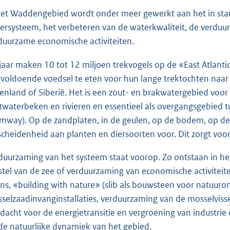
het Waddengebied wordt onder meer gewerkt aan het in sta
ersysteem, het verbeteren van de waterkwaliteit, de verduur
duurzame economische activiteiten.
 jaar maken 10 tot 12 miljoen trekvogels op de «East Atlant
voldoende voedsel te eten voor hun lange trektochten naar 
enland of Siberië. Het is een zout- en brakwatergebied voo
twaterbeken en rivieren en essentieel als overgangsgebied 
mway). Op de zandplaten, in de geulen, op de bodem, op de
scheidenheid aan planten en diersoorten voor. Dit zorgt voor
duurzaming van het systeem staat voorop. Zo ontstaan in he
stel van de zee of verduurzaming van economische activitei
rns, «building with nature» (slib als bouwsteen voor natuur
selzaadinvanginstallaties, verduurzaming van de mosselvisse
dacht voor de energietransitie en vergroening van industrie
de natuurlijke dynamiek van het gebied.