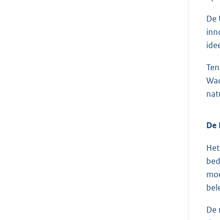
De 
inn
ide
Ten
Wad
nat
De 
Het
bed
moe
bel
De 