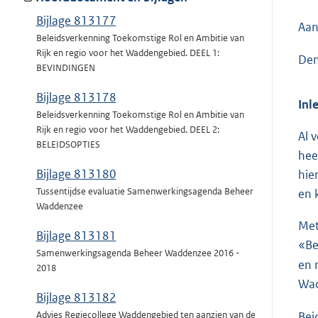
Bijlage 813177
Aan
Beleidsverkenning Toekomstige Rol en Ambitie van
Rijk en regio voor het Waddengebied. DEEL 1:
Den
BEVINDINGEN
Bijlage 813178
Inl
Beleidsverkenning Toekomstige Rol en Ambitie van
Rijk en regio voor het Waddengebied. DEEL 2:
Al 
BELEIDSOPTIES
hee
Bijlage 813180
hie
Tussentijdse evaluatie Samenwerkingsagenda Beheer
en 
Waddenzee
Met
Bijlage 813181
«Be
Samenwerkingsagenda Beheer Waddenzee 2016 -
en 
2018
Wa
Bijlage 813182
Bei
Advies Regiecollege Waddengebied ten aanzien van de