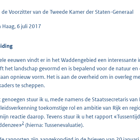
o
o
 de Voorzitter van de Tweede Kamer der Staten-Generaal
t
 Haag, 6 juli 2017
t
e
:
eiding
5
vele eeuwen vindt er in het Waddengebied een interessante in
4
ft het landschap gevormd en is bepalend voor de natuur en 
K
raan opnieuw vorm. Het is aan de overheid om in overleg met 
b
kaders te scheppen.
 genoegen stuur ik u, mede namens de Staatssecretaris van
leidsverkenning toekomstige rol en ambitie van Rijk en re
mijn reactie daarop. Tevens stuur ik u het rapport «Tussen
2
ddenzee»
(hierna: Tussenevaluatie).
de rapporten zijn aangekondigd in de brieven van 20 janua