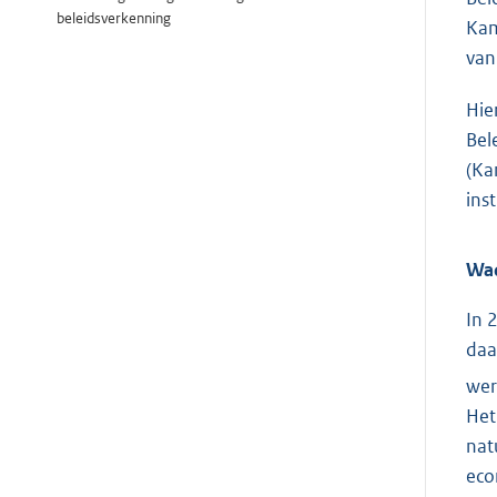
beleidsverkenning
Ka
van
Hie
Bel
(Ka
ins
Wad
In 
daa
wer
Het
nat
eco