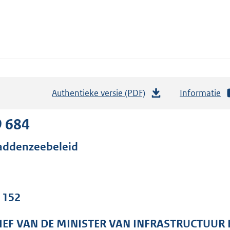
Authentieke versie (PDF)
b
Informatie
e
s
9 684
t
ddenzeebeleid
a
n
d
s
. 152
g
r
IEF VAN DE MINISTER VAN INFRASTRUCTUUR 