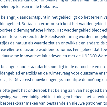
spelen op kansen in de toekomst.
 belangrijk aandachtspunt in het gebied ligt op het terrein 
dengebied. Sociaal en economisch kent het waddengebied e
voorbeeld demografische krimp. Het waddengebied biedt ec
uctuur te versterken. In de Beleidsverkenning worden moge
rzijds de natuur als waarde ziet en ontwikkelt en anderzijd
 excellente duurzame waddeneconomie. Een gebied dat Toeristi
 duurzame innovatieve initiatieven en met de UNESCO Wereld
 belangrijk ander aandachtspunt ligt in de natuurlijke en e
dengebied enerzijds en de ruimtevraag voor duurzame energi
erzijds. Dit vereist nauwkeuriger gezamenlijke defi
niëring da
slotte geeft het onderzoek het belang aan van het goed be
evingswet, eenduidigheid in sturing en beheer, het vervolm
 bespreekbaar maken van bestaande en nieuwe patronen to