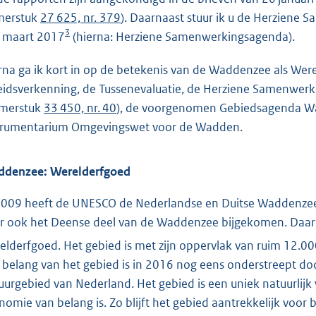
merstuk
27 625, nr. 379
). Daarnaast stuur ik u de Herzie
3
 maart 2017
(hierna: Herziene Samenwerkingsagenda).
rna ga ik kort in op de betekenis van de Waddenzee als We
eidsverkenning, de Tussen
evaluatie, de Herziene Samenwerk
merstuk
33 450, nr. 40
), de voorgenomen Gebieds
agenda Wa
trumentarium Omgevingswet voor de Wadden.
denzee: Werelderfgoed
2009 heeft de UNESCO de Nederlandse en Duitse Waddenzee 
r ook het Deense deel van de Waddenzee bijgekomen. Daar
elderfgoed. Het gebied is met zijn oppervlak van ruim 12.0
 belang van het gebied is in 2016 nog eens onderstreept doo
uurgebied van Nederland. Het gebied is een uniek natuurlij
nomie van belang is. Zo blijft het gebied aantrekkelijk voor