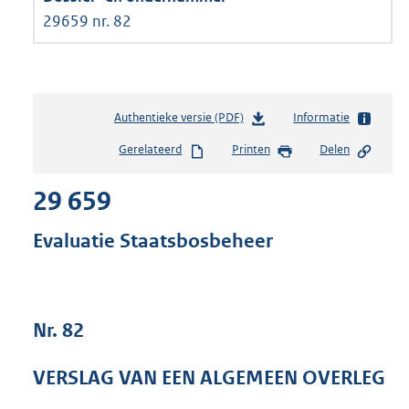
29659 nr. 82
Authentieke versie (PDF)
b
Informatie
e
Gerelateerd
Printen
Delen
s
t
29 659
a
n
d
Evaluatie Staatsbosbeheer
s
g
r
o
Nr. 82
o
t
t
VERSLAG VAN EEN ALGEMEEN OVERLEG
e
: