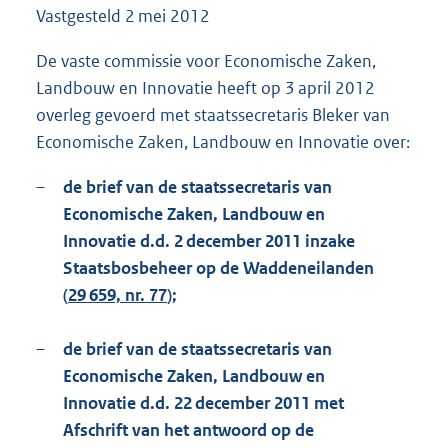
Vastgesteld
2 mei 2012
1
4
2
De vaste commissie voor Economische Zaken,
K
Landbouw en Innovatie heeft op 3 april 2012
b
overleg gevoerd met staatssecretaris Bleker van
Economische Zaken, Landbouw en Innovatie over:
–
de brief van de staatssecretaris van
Economische Zaken, Landbouw en
Innovatie d.d. 2 december 2011 inzake
Staatsbosbeheer op de Waddeneilanden
(
29 659, nr. 77
);
–
de brief van de staatssecretaris van
Economische Zaken, Landbouw en
Innovatie d.d. 22 december 2011 met
Afschrift van het antwoord op de