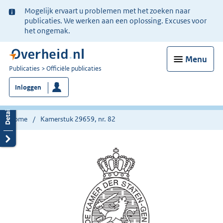
Ter
Mogelijk ervaart u problemen met het zoeken naar
informatie:
publicaties. We werken aan een oplossing. Excuses voor
het ongemak.
Menu
U
Publicaties
Officiële publicaties
bent
Inloggen
nu
hier:
Home
Kamerstuk 29659, nr. 82