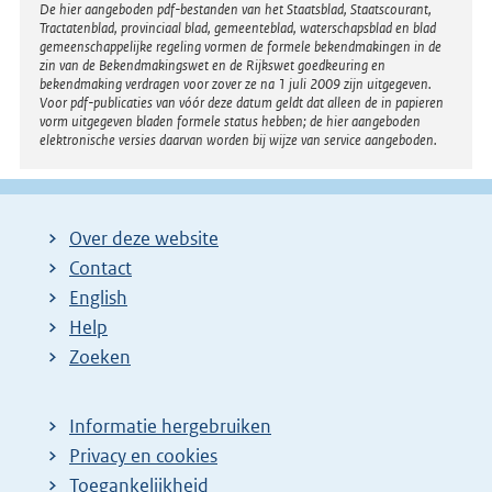
Disclaimer
De hier aangeboden pdf-bestanden van het Staatsblad, Staatscourant,
Tractatenblad, provinciaal blad, gemeenteblad, waterschapsblad en blad
gemeenschappelijke regeling vormen de formele bekendmakingen in de
zin van de Bekendmakingswet en de Rijkswet goedkeuring en
bekendmaking verdragen voor zover ze na 1 juli 2009 zijn uitgegeven.
Voor pdf-publicaties van vóór deze datum geldt dat alleen de in papieren
vorm uitgegeven bladen formele status hebben; de hier aangeboden
elektronische versies daarvan worden bij wijze van service aangeboden.
Over deze website
Contact
English
Help
Zoeken
Informatie hergebruiken
Privacy en cookies
Toegankelijkheid