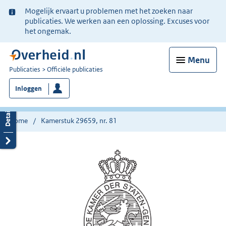
Ter
Mogelijk ervaart u problemen met het zoeken naar
informatie:
publicaties. We werken aan een oplossing. Excuses voor
het ongemak.
Menu
U
Publicaties
Officiële publicaties
bent
Inloggen
nu
hier:
Home
Kamerstuk 29659, nr. 81