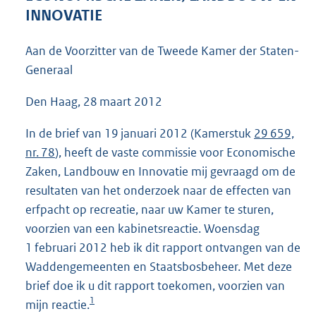
4
INNOVATIE
7
K
Aan de Voorzitter van de Tweede Kamer der Staten-
b
Generaal
Den Haag, 28 maart 2012
In de brief van 19 januari 2012 (Kamerstuk
29 659,
nr. 78
), heeft de vaste commissie voor Economische
Zaken, Landbouw en Innovatie mij gevraagd om de
resultaten van het onderzoek naar de effecten van
erfpacht op recreatie, naar uw Kamer te sturen,
voorzien van een kabinetsreactie. Woensdag
1 februari 2012 heb ik dit rapport ontvangen van de
Waddengemeenten en Staatsbosbeheer. Met deze
brief doe ik u dit rapport toekomen, voorzien van
1
mijn reactie.