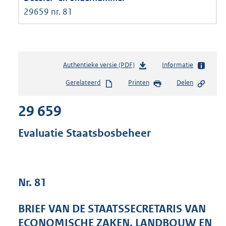
29659 nr. 81
Authentieke versie (PDF)
b
Informatie
e
Gerelateerd
Printen
Delen
s
t
29 659
a
n
d
Evaluatie Staatsbosbeheer
s
g
r
o
Nr. 81
o
t
t
BRIEF VAN DE STAATSSECRETARIS VAN
e
ECONOMISCHE ZAKEN, LANDBOUW EN
: