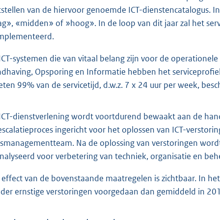
tstellen van de hiervoor genoemde ICT-dienstencatalogus. In
ag», «midden» of »hoog». In de loop van dit jaar zal het serv
mplementeerd.
ICT-systemen die van vitaal belang zijn voor de operationele
dhaving, Opsporing en Informatie hebben het serviceprofiel
ten 99% van de servicetijd, d.w.z. 7 x 24 uur per week, besch
ICT-dienstverlening wordt voortdurend bewaakt aan de hand
escalatieproces ingericht voor het oplossen van ICT-verstorin
sismanagementteam. Na de oplossing van verstoringen word
nalyseerd voor verbetering van techniek, organisatie en beh
 effect van de bovenstaande maatregelen is zichtbaar. In he
der ernstige verstoringen voorgedaan dan gemiddeld in 20