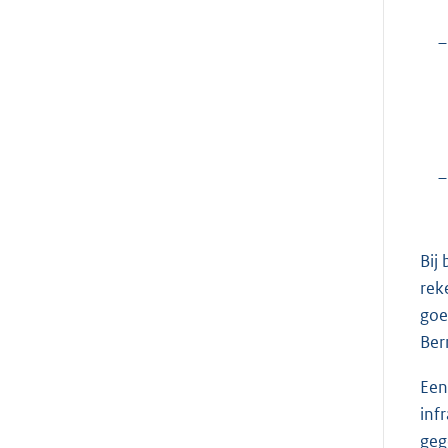
–
–
Bij
rek
goe
Ber
Een
inf
geg