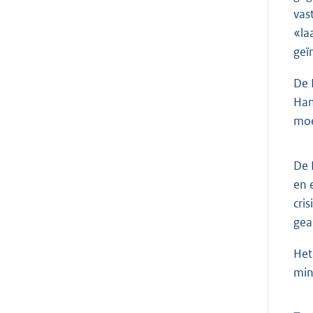
vas
«la
geï
De 
Han
moe
De 
en 
cri
gea
Het
min