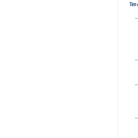
Ten 
–
–
–
–