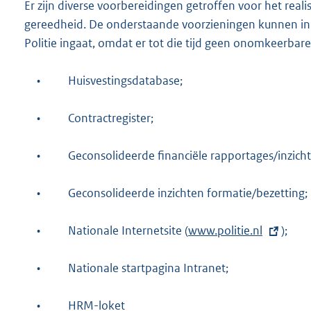
Er zijn diverse voorbereidingen getroffen voor het real
gereedheid. De onderstaande voorzieningen kunnen i
Politie ingaat, omdat er tot die tijd geen onomkeerbar
•
Huisvestingsdatabase;
•
Contractregister;
•
Geconsolideerde financiële rapportages/inzich
•
Geconsolideerde inzichten formatie/bezetting;
•
Nationale Internetsite (
E
www.politie.nl
);
x
•
Nationale startpagina Intranet;
t
e
•
HRM-loket
r