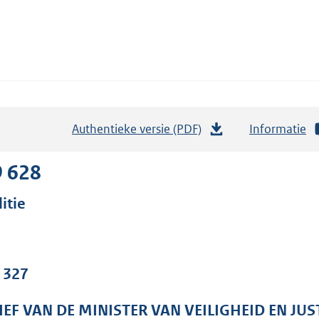
Authentieke versie (PDF)
b
Informatie
e
s
9 628
t
itie
a
n
d
s
. 327
g
r
IEF VAN DE MINISTER VAN VEILIGHEID EN JUS