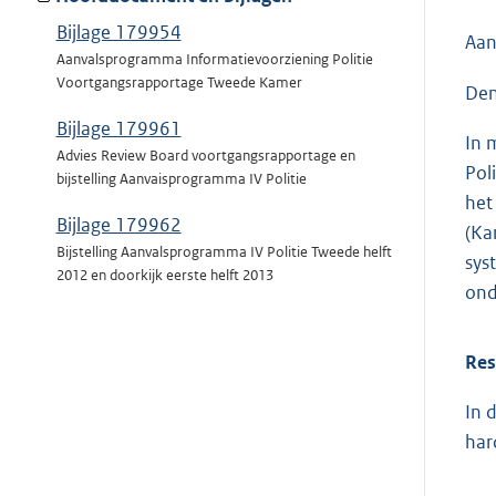
Bijlage 179954
Aan
Aanvalsprogramma Informatievoorziening Politie
Voortgangsrapportage Tweede Kamer
Den
Bijlage 179961
In 
Advies Review Board voortgangsrapportage en
Pol
bijstelling Aanvaisprogramma IV Politie
het
Bijlage 179962
(Ka
Bijstelling Aanvalsprogramma IV Politie Tweede helft
sys
2012 en doorkijk eerste helft 2013
ond
Res
In 
har