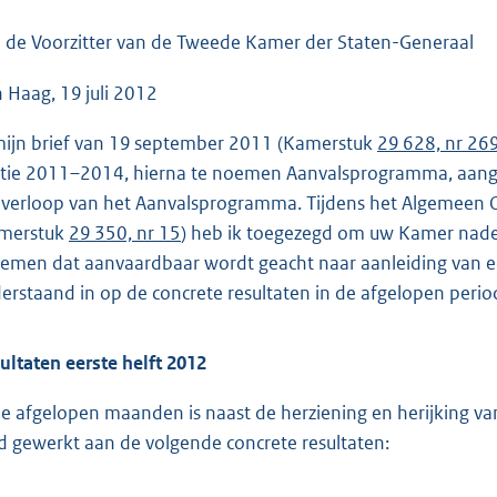
o
o
 de Voorzitter van de Tweede Kamer der Staten-Generaal
t
 Haag, 19 juli 2012
t
e
mijn brief van 19 september 2011 (Kamerstuk
29 628, nr 26
:
itie 2011–2014, hierna te noemen Aanvalsprogramma, aange
5
 verloop van het Aanvalsprogramma. Tijdens het Algemeen
8
merstuk
29 350, nr 15
) heb ik toegezegd om uw Kamer nader 
K
temen dat aanvaardbaar wordt geacht naar aanleiding van een
b
erstaand in op de concrete resultaten in de afgelopen perio
ultaten eerste helft 2012
de afgelopen maanden is naast de herziening en herijking v
d gewerkt aan de volgende concrete resultaten: