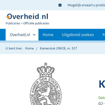
Ter
Mogelijk ervaart u prob
informatie:
U
Publicaties
Officiële publicaties
bent
Primaire
nu
Andere
Overheid.nl
Home
Uitgebreid zoeken
M
hier:
sites
navigatie
binnen
U bent hier:
Home
Kamerstuk 29628, nr. 327
K
Dat
02