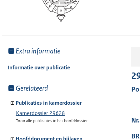
Toon
Extra informatie
meer
van:
Informatie over publicatie
2
Toon
Gerelateerd
Pol
meer
van:
Publicaties in kamerdossier
Kamerdossier 29628
Nr
Toon alle publicaties in het hoofddossier
BR
Hoofddocument en bijlagen