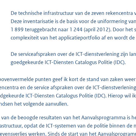
De technische infrastructuur van de zeven rekencentra v
Deze inventarisatie is de basis voor de uniformering van
1 899 teruggebracht naar 1 244 (april 2012). Door het
complexiteit van het applicatieportfolio af en wordt d
De serviceafspraken over de ICT-dienstverlening zijn la
goedgekeurde ICT-Diensten Catalogus Politie (IDC).
 bovenvermelde punten geef ik kort de stand van zaken weer t
encentra en de service afspraken over de ICT-dienstverlening
dgekeurde ICT-Diensten Catalogus Politie (IDC). Hierop wil i
ndsen het volgende aanvullen.
 van de beoogde resultaten van het Aanvalsprogramma is he
rastructuur, opdat de ICT-systemen van de politie binnen de
evensverlies werken. Sinds de start van het Aanvalsprogram