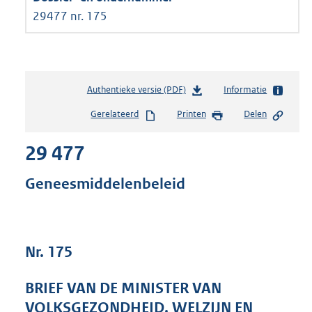
29477 nr. 175
Authentieke versie (PDF)
b
Informatie
e
Gerelateerd
Printen
Delen
s
t
29 477
a
n
d
Geneesmiddelenbeleid
s
g
r
o
Nr. 175
o
t
t
BRIEF VAN DE MINISTER VAN
e
VOLKSGEZONDHEID, WELZIJN EN
: