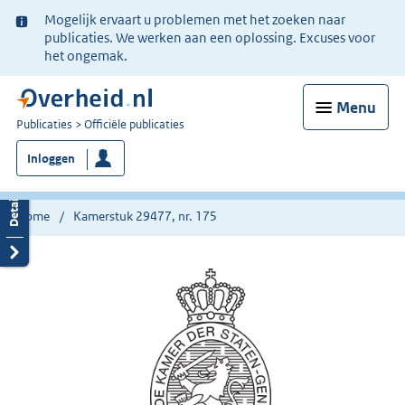
Ter
Mogelijk ervaart u problemen met het zoeken naar
informatie:
publicaties. We werken aan een oplossing. Excuses voor
het ongemak.
Menu
U
Publicaties
Officiële publicaties
bent
Inloggen
nu
hier:
Home
Kamerstuk 29477, nr. 175