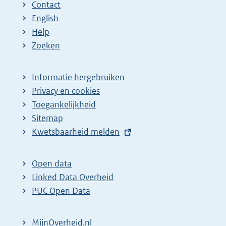
Contact
English
Help
Zoeken
Informatie hergebruiken
Privacy en cookies
Toegankelijkheid
Sitemap
E
Kwetsbaarheid melden
x
t
Open data
e
Linked Data Overheid
r
PUC Open Data
n
e
MijnOverheid.nl