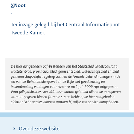
X
Noot
1
Ter inzage gelegd bij het Centraal Informatiepunt
Tweede Kamer.
Disclaimer
De hier aangeboden pdf-bestanden van het Staatsblad, Staatscourant,
Tractatenblad, provinciaal blad, gemeenteblad, waterschapsblad en blad
gemeenschappelijke regeling vormen de formele bekendmakingen in de
zin van de Bekendmakingswet en de Rijkswet goedkeuring en
bekendmaking verdragen voor zover ze na 1 juli 2009 zijn uitgegeven.
Voor pdf-publicaties van vóór deze datum geldt dat alleen de in papieren
vorm uitgegeven bladen formele status hebben; de hier aangeboden
elektronische versies daarvan worden bij wijze van service aangeboden.
Over deze website