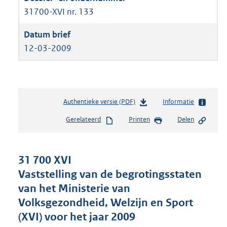
31700-XVI nr. 133
12-03-2009
Authentieke versie (PDF)
b
Informatie
e
Gerelateerd
Printen
Delen
s
t
a
n
31 700 XVI
d
Vaststelling van de begrotingsstaten
s
van het Ministerie van
g
r
Volksgezondheid, Welzijn en Sport
o
(XVI) voor het jaar 2009
o