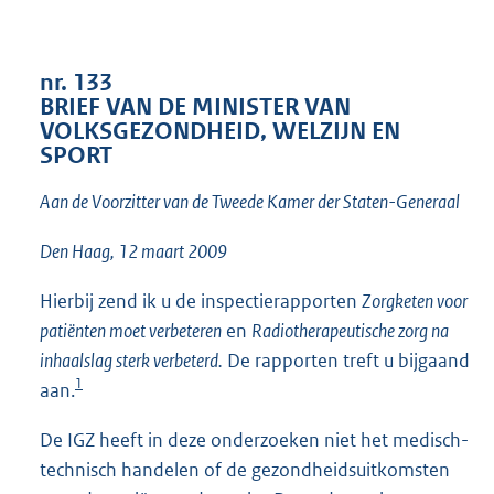
t
t
e
:
nr. 133
1
BRIEF VAN DE MINISTER VAN
6
VOLKSGEZONDHEID, WELZIJN EN
K
SPORT
b
Aan de Voorzitter van de Tweede Kamer der Staten-Generaal
Den Haag, 12 maart 2009
Hierbij zend ik u de inspectierapporten
Zorgketen voor
patiënten moet verbeteren
en
Radiotherapeutische zorg na
inhaalslag sterk verbeterd.
De rapporten treft u bijgaand
1
aan.
De IGZ heeft in deze onderzoeken niet het medisch-
technisch handelen of de gezondheidsuitkomsten