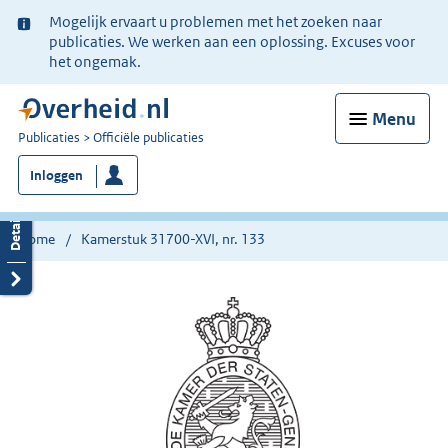
Ter
Mogelijk ervaart u problemen met het zoeken naar
informatie:
publicaties. We werken aan een oplossing. Excuses voor
het ongemak.
Menu
U
Publicaties
Officiële publicaties
bent
Inloggen
nu
hier:
Home
Kamerstuk 31700-XVI, nr. 133